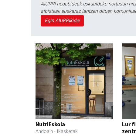
AIURRI hedabideak eskualdeko nortasun hitza
albisteak euskaraz lantzen dituen komunika
Egin AIURRIkide!
NutriEskola
Lur f
zent
Andoain
- Ikasketak