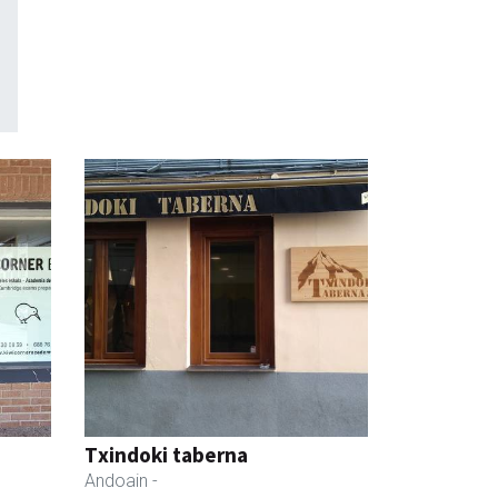
Txindoki taberna
Andoain
-