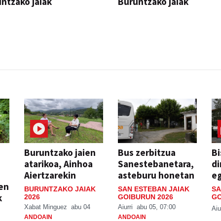
ntzako jaiak
Buruntzako jaiak
Buruntzako jaien
Bus zerbitzua
Bi
atarikoa, Ainhoa
Sanestebanetara,
di
Aiertzarekin
asteburu honetan
e
ien
BURUNTZAKO JAIAK
SAN ESTEBAN JAIAK
SA
k
2026
GOIBURUN 2026
GO
Xabat Minguez
abu 04
Aiurri
abu 05, 07:00
Aiu
ANDOAIN
ANDOAIN