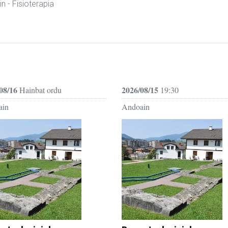
in
- Fisioterapia
08/16
2026/08/15
Hainbat ordu
19:30
ain
Andoain