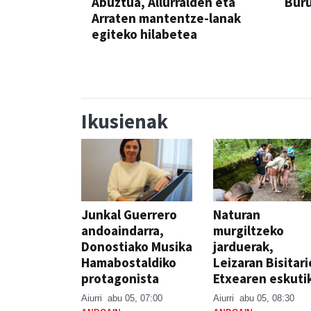
Abuztua, Allurralden eta
Buru
Arraten mantentze-lanak
egiteko hilabetea
Ikusienak
Junkal Guerrero
Naturan
andoaindarra,
murgiltzeko
Donostiako Musika
jarduerak,
Hamabostaldiko
Leizaran Bisitar
protagonista
Etxearen eskuti
Aiurri
abu 05, 07:00
Aiurri
abu 05, 08:30