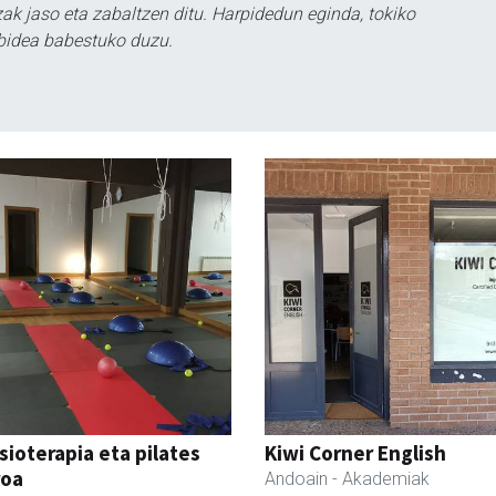
k jaso eta zabaltzen ditu. Harpidedun eginda, tokiko
bidea babestuko duzu.
isioterapia eta pilates
Kiwi Corner English
roa
Andoain
- Akademiak