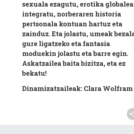
sexuala ezagutu, erotika globale
integratu, norberaren historia
pertsonala kontuan hartuz eta
zainduz. Eta jolastu, umeak bezala
gure ligatzeko eta fantasia
moduekin jolastu eta barre egin.
Askatzailea baita bizitza, eta ez
bekatu!
Dinamizatzaileak:
Clara Wolfram