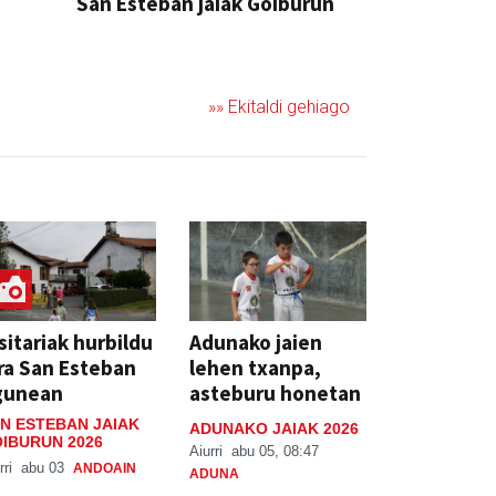
San Esteban jaiak Goiburun
»» Ekitaldi gehiago
sitariak hurbildu
Adunako jaien
ra San Esteban
lehen txanpa,
gunean
asteburu honetan
N ESTEBAN JAIAK
ADUNAKO JAIAK 2026
IBURUN 2026
Aiurri
abu 05, 08:47
rri
abu 03
ANDOAIN
ADUNA