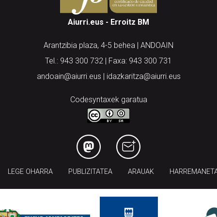
Aiurri.eus - Erroitz BM
Arantzibia plaza, 4-5 behea | ANDOAIN
Tel.: 943 300 732 | Faxa: 943 300 731
andoain@aiurri.eus | idazkaritza@aiurri.eus
Codesyntaxek garatua
LEGE OHARRA
PUBLIZITATEA
ARAUAK
HARREMANET