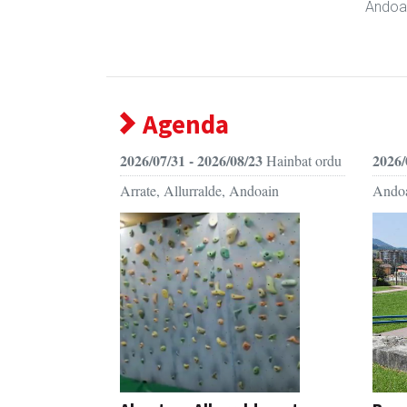
Andoa
Agenda
2026/07/31 - 2026/08/23
2026/
Hainbat ordu
Arrate, Allurralde, Andoain
Ando