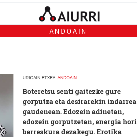
ANDOAIN
URIGAIN ETXEA,
ANDOAIN
Boteretsu senti gaitezke gure
gorputza eta desirarekin indarre
gaudenean. Edozein adinetan,
edozein gorputzetan, energia hori
berreskura dezakegu. Erotika