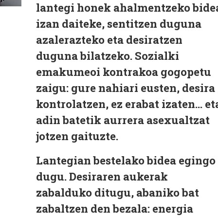
lantegi honek ahalmentzeko bide
izan daiteke, sentitzen duguna
azalerazteko eta desiratzen
duguna bilatzeko. Sozialki
emakumeoi kontrakoa gogopetu
zaigu: gure nahiari eusten, desira
kontrolatzen, ez erabat izaten… et
adin batetik aurrera asexualtzat
jotzen gaituzte.
Lantegian bestelako bidea egingo
dugu. Desiraren aukerak
zabalduko ditugu, abaniko bat
zabaltzen den bezala: energia