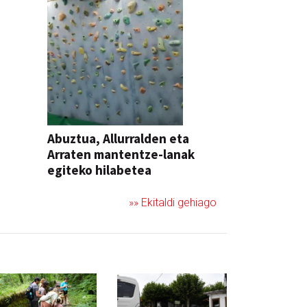
Abuztua, Allurralden eta
Arraten mantentze-lanak
egiteko hilabetea
»» Ekitaldi gehiago