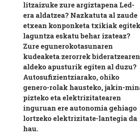
litzaizuke zure argiztapena Led-
era aldatzea? Nazkatuta al zaude
etxean konponketa txikiak egite
laguntza eskatu behar izateaz?
Zure egunerokotasunaren
kudeaketa zerorrek bideratzearen
aldeko apusturik egiten al duzu?
Autosufizientziarako, ohiko
genero-rolak hausteko, jakin-min
pizteko eta elektrizitatearen
inguruan ere autonomia gehiago
lortzeko elektrizitate-lantegia da
hau.