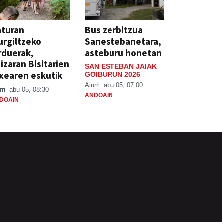
aturan
Bus zerbitzua
rgiltzeko
Sanestebanetara,
rduerak,
asteburu honetan
izaran Bisitarien
SAN ESTEBAN JAIAK
xearen eskutik
GOIBURUN 2026
Aiurri
abu 05, 07:00
rri
abu 05, 08:30
ANDOAIN
DOAIN