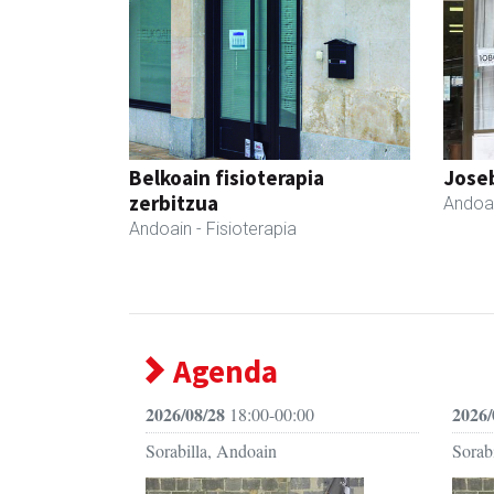
Belkoain fisioterapia
Joseb
zerbitzua
Andoa
Andoain
- Fisioterapia
Agenda
2026/08/28
2026/
18:00-00:00
Sorabilla, Andoain
Sorab