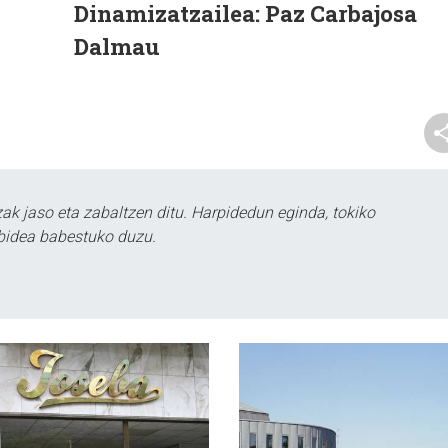
Dinamizatzailea:
Paz Carbajosa
Dalmau
k jaso eta zabaltzen ditu. Harpidedun eginda, tokiko
bidea babestuko duzu.