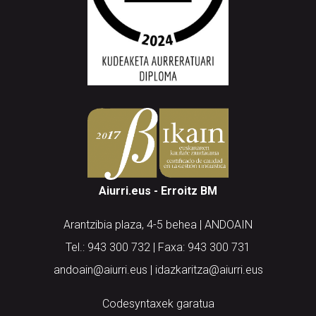
Aiurri.eus - Erroitz BM
Arantzibia plaza, 4-5 behea | ANDOAIN
Tel.: 943 300 732 | Faxa: 943 300 731
andoain@aiurri.eus | idazkaritza@aiurri.eus
Codesyntaxek garatua