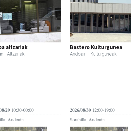
a altzariak
Bastero Kulturgunea
in
- Altzariak
Andoain
- Kulturguneak
08/29
2026/08/30
10:30-00:00
12:00-19:00
illa, Andoain
Sorabilla, Andoain