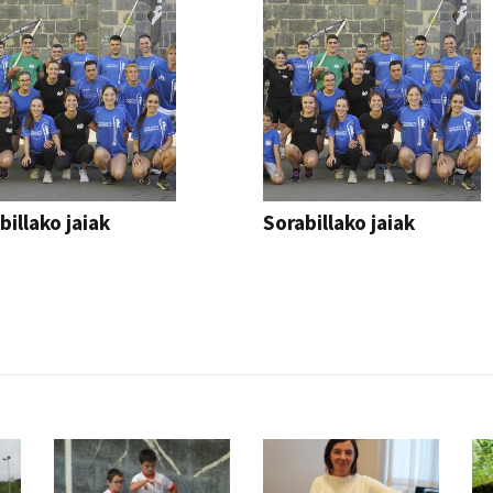
billako jaiak
Sorabillako jaiak
AK
FESTAK