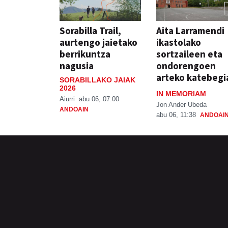
Sorabilla Trail,
Aita Larramendi
aurtengo jaietako
ikastolako
berrikuntza
sortzaileen eta
nagusia
ondorengoen
arteko katebegi
SORABILLAKO JAIAK
2026
IN MEMORIAM
Aiurri
abu 06, 07:00
Jon Ander Ubeda
ANDOAIN
abu 06, 11:38
ANDOAI