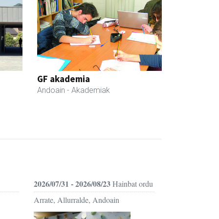
GF akademia
Andoain
- Akademiak
2026/07/31 - 2026/08/23
Hainbat ordu
Arrate, Allurralde, Andoain