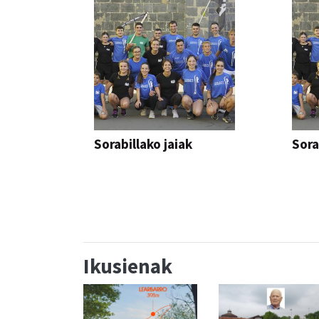
Sorabillako jaiak
Sora
FESTAK
FEST
Ikusienak