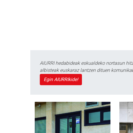
AIURRI hedabideak eskualdeko nortasun hitza
albisteak euskaraz lantzen dituen komunika
Egin AIURRIkide!