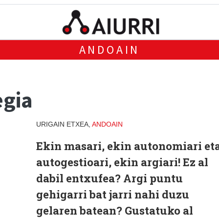
ANDOAIN
egia
URIGAIN ETXEA,
ANDOAIN
Ekin masari, ekin autonomiari et
autogestioari, ekin argiari! Ez al
dabil entxufea? Argi puntu
gehigarri bat jarri nahi duzu
gelaren batean? Gustatuko al