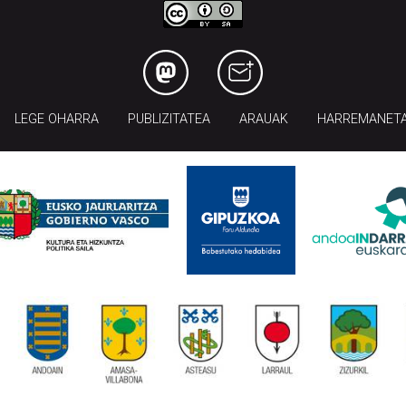
LEGE OHARRA
PUBLIZITATEA
ARAUAK
HARREMANET