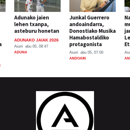
Adunako jaien
Junkal Guerrero
N
lehen txanpa,
andoaindarra,
mu
asteburu honetan
Donostiako Musika
ja
Hamabostaldiko
Le
ADUNAKO JAIAK 2026
a
protagonista
Et
Aiurri
abu 05, 08:47
ADUNA
Aiurri
abu 05, 07:00
Aiu
ANDOAIN
AN
N