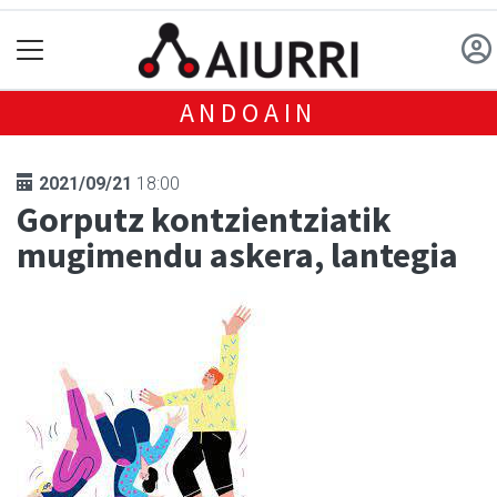
ANDOAIN
2021/09/21
18:00
Gorputz kontzientziatik
mugimendu askera, lantegia