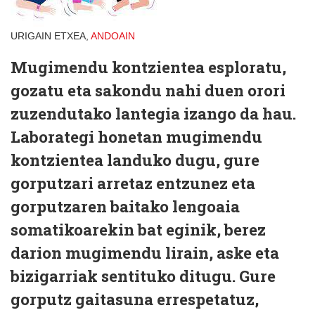
URIGAIN ETXEA,
ANDOAIN
Mugimendu kontzientea esploratu,
gozatu eta sakondu nahi duen orori
zuzendutako lantegia izango da hau.
Laborategi honetan mugimendu
kontzientea landuko dugu, gure
gorputzari arretaz entzunez eta
gorputzaren baitako lengoaia
somatikoarekin bat eginik, berez
darion mugimendu lirain, aske eta
bizigarriak sentituko ditugu. Gure
gorputz gaitasuna errespetatuz,