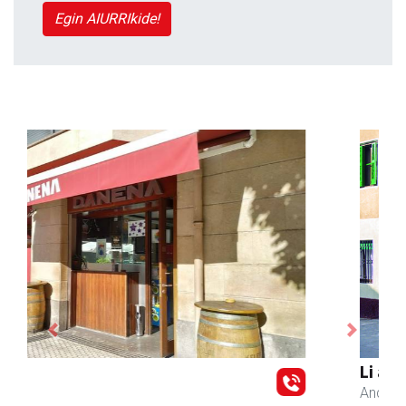
Egin AIURRIkide!
Previous
Next
Li arropa eta osagarriak
Andoain
- Arropa-dendak