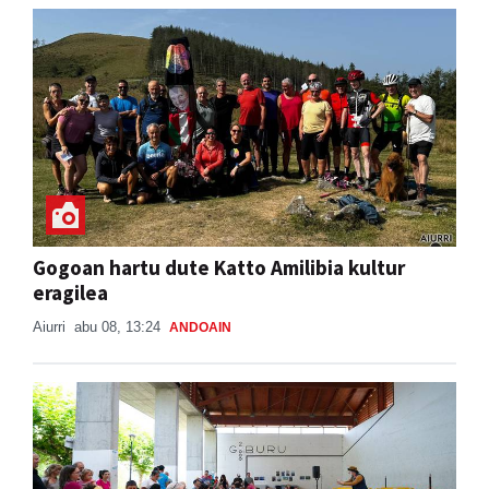
Gogoan hartu dute Katto Amilibia kultur
eragilea
Aiurri
abu 08, 13:24
ANDOAIN