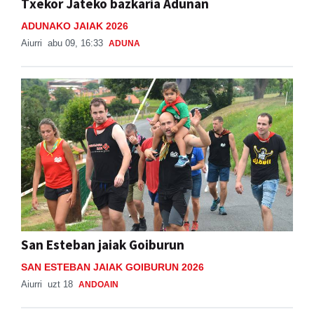
Txekor Jateko bazkaria Adunan
ADUNAKO JAIAK 2026
Aiurri
abu 09, 16:33
ADUNA
San Esteban jaiak Goiburun
SAN ESTEBAN JAIAK GOIBURUN 2026
Aiurri
uzt 18
ANDOAIN