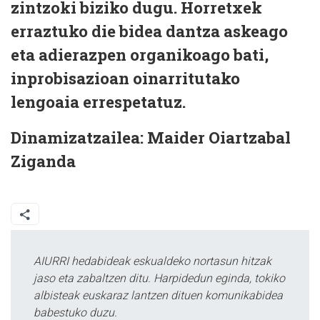
zintzoki biziko dugu. Horretxek
erraztuko die bidea dantza askeago
eta adierazpen organikoago bati,
inprobisazioan oinarritutako
lengoaia errespetatuz.
Dinamizatzailea:
Maider Oiartzabal
Ziganda
AIURRI hedabideak eskualdeko nortasun hitzak
jaso eta zabaltzen ditu. Harpidedun eginda, tokiko
albisteak euskaraz lantzen dituen komunikabidea
babestuko duzu.