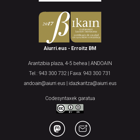
Aiurri.eus - Erroitz BM
Arantzibia plaza, 4-5 behea | ANDOAIN
Tel.: 943 300 732 | Faxa: 943 300 731
andoain@aiurri.eus | idazkaritza@aiurri.eus
Codesyntaxek garatua