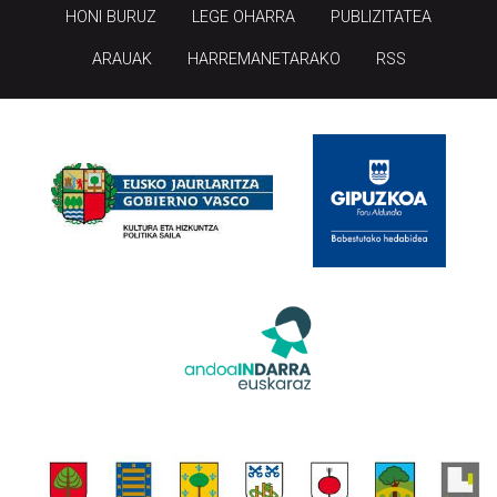
HONI BURUZ
LEGE OHARRA
PUBLIZITATEA
ARAUAK
HARREMANETARAKO
RSS