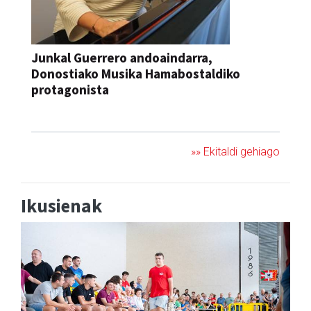
Junkal Guerrero andoaindarra,
Donostiako Musika Hamabostaldiko
protagonista
KONTZERTUA
»» Ekitaldi gehiago
Ikusienak