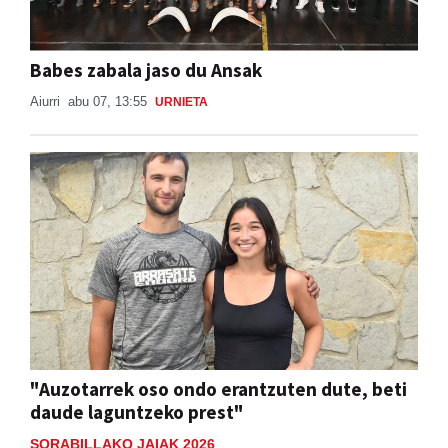
Babes zabala jaso du Ansak
Aiurri
abu 07, 13:55
URNIETA
"Auzotarrek oso ondo erantzuten dute, beti
daude laguntzeko prest"
SORABILLAKO JAIAK 2026