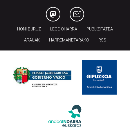
HONI BURUZ
LEGE OHARRA
PUBLIZITATEA
ARAUAK
HARREMANETARAKO
RSS