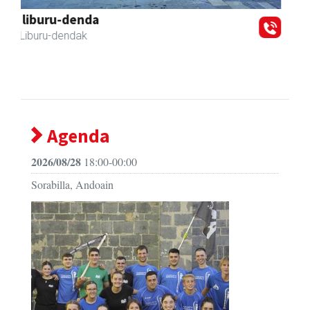
Azkain motoak
Andoain
- Motor dendak
Agenda
2026/08/28
18:00-00:00
Sorabilla, Andoain