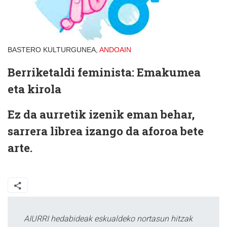
BASTERO KULTURGUNEA,
ANDOAIN
Berriketaldi feminista: Emakumea
eta kirola
Ez da aurretik izenik eman behar,
sarrera librea izango da aforoa bete
arte.
AIURRI hedabideak eskualdeko nortasun hitzak