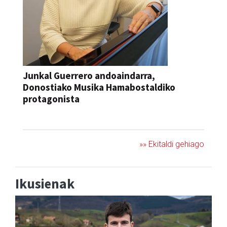
Junkal Guerrero andoaindarra,
Donostiako Musika Hamabostaldiko
protagonista
KONTZERTUA
»» Ekitaldi gehiago
Ikusienak