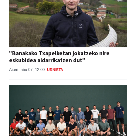
"Banakako Txapelketan jokatzeko nire
eskubidea aldarrikatzen dut"
Aiurri
abu 07, 12:00
URNIETA