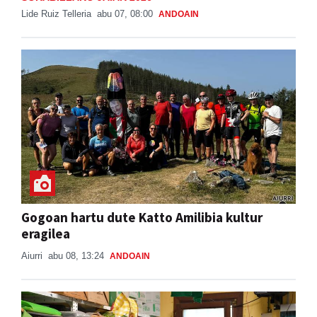
Lide Ruiz Telleria
abu 07, 08:00
ANDOAIN
Gogoan hartu dute Katto Amilibia kultur
eragilea
Aiurri
abu 08, 13:24
ANDOAIN