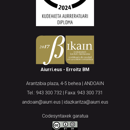
Aiurri.eus - Erroitz BM
Arantzibia plaza, 4-5 behea | ANDOAIN
Tel.: 943 300 732 | Faxa: 943 300 731
andoain@aiurri.eus | idazkaritza@aiurri.eus
Codesyntaxek garatua