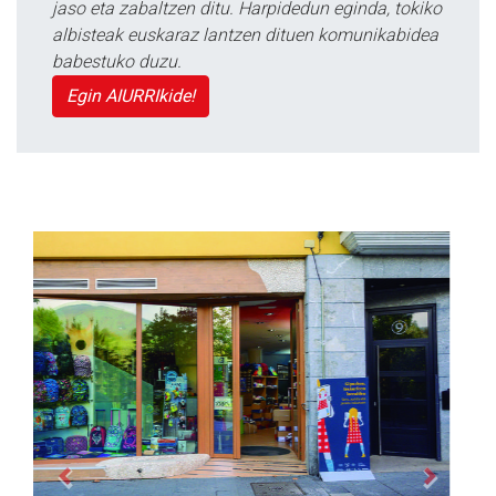
jaso eta zabaltzen ditu. Harpidedun eginda, tokiko
albisteak euskaraz lantzen dituen komunikabidea
babestuko duzu.
Egin AIURRIkide!
Previous
Next