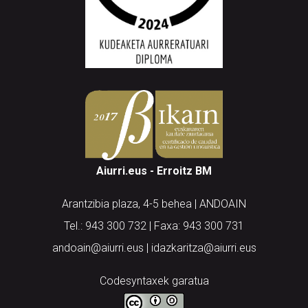
Aiurri.eus - Erroitz BM
Arantzibia plaza, 4-5 behea | ANDOAIN
Tel.: 943 300 732 | Faxa: 943 300 731
andoain@aiurri.eus | idazkaritza@aiurri.eus
Codesyntaxek garatua