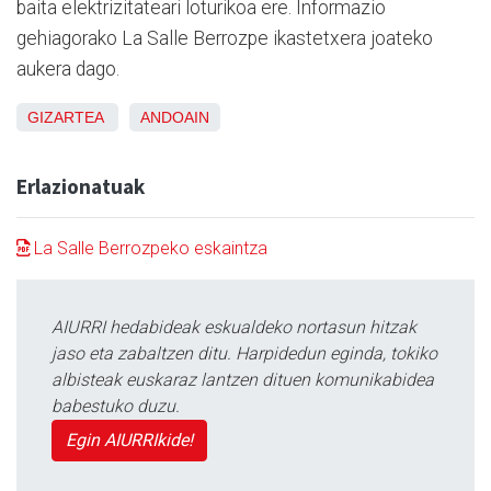
baita elektrizitateari loturikoa ere. Informazio
gehiagorako La Salle Berrozpe ikastetxera joateko
aukera dago.
GIZARTEA
ANDOAIN
Erlazionatuak
La Salle Berrozpeko eskaintza
AIURRI hedabideak eskualdeko nortasun hitzak
jaso eta zabaltzen ditu. Harpidedun eginda, tokiko
albisteak euskaraz lantzen dituen komunikabidea
babestuko duzu.
Egin AIURRIkide!