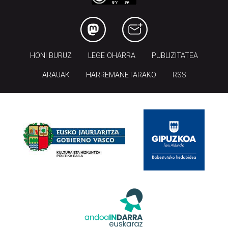
HONI BURUZ
LEGE OHARRA
PUBLIZITATEA
ARAUAK
HARREMANETARAKO
RSS