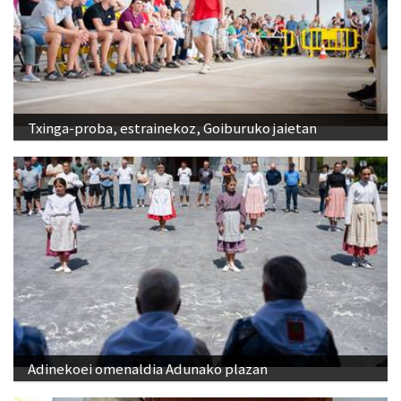
Txinga-proba, estrainekoz, Goiburuko jaietan
Adinekoei omenaldia Adunako plazan