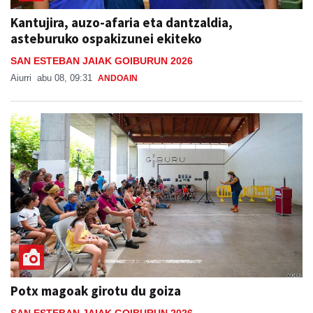
Kantujira, auzo-afaria eta dantzaldia,
asteburuko ospakizunei ekiteko
SAN ESTEBAN JAIAK GOIBURUN 2026
Aiurri
abu 08, 09:31
ANDOAIN
Potx magoak girotu du goiza
SAN ESTEBAN JAIAK GOIBURUN 2026