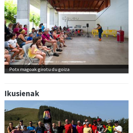
Potx magoak girotu du goiza
Ikusienak