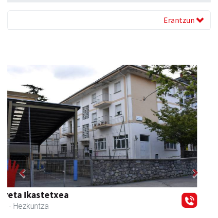
Erantzun
Previous
Next
Salkin
Andoain
- Merkatari elkarteak