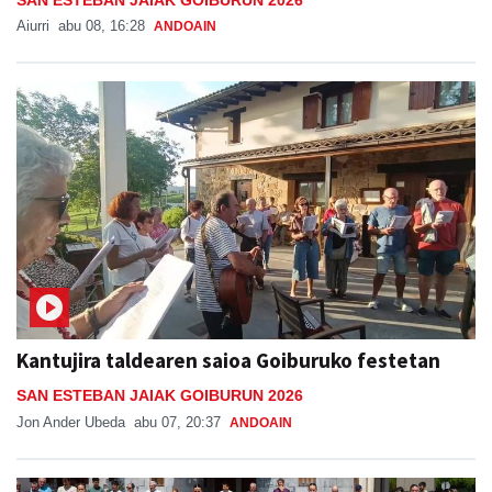
Aiurri
abu 08, 16:28
ANDOAIN
Kantujira taldearen saioa Goiburuko festetan
SAN ESTEBAN JAIAK GOIBURUN 2026
Jon Ander Ubeda
abu 07, 20:37
ANDOAIN