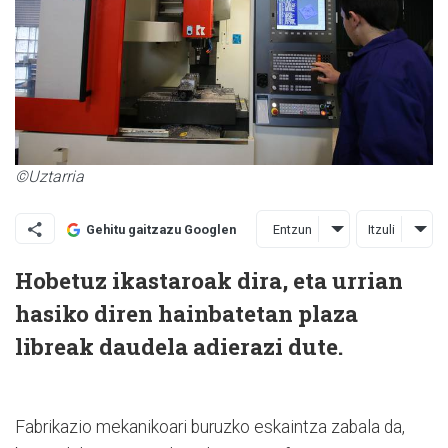
©Uztarria
Entzun
Itzuli
Gehitu gaitzazu Googlen
Hobetuz ikastaroak dira, eta urrian
hasiko diren hainbatetan plaza
libreak daudela adierazi dute.
Fabrikazio mekanikoari buruzko eskaintza zabala da,