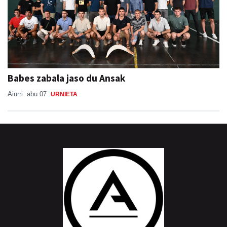
Babes zabala jaso du Ansak
Aiurri
abu 07
URNIETA