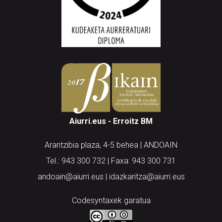
Aiurri.eus - Erroitz BM
Arantzibia plaza, 4-5 behea | ANDOAIN
Tel.: 943 300 732 | Faxa: 943 300 731
andoain@aiurri.eus | idazkaritza@aiurri.eus
Codesyntaxek garatua