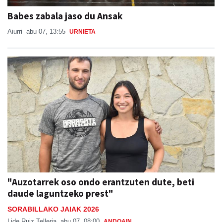
Babes zabala jaso du Ansak
Aiurri
abu 07, 13:55
URNIETA
"Auzotarrek oso ondo erantzuten dute, beti
daude laguntzeko prest"
SORABILLAKO JAIAK 2026
Lide Ruiz Telleria
abu 07, 08:00
ANDOAIN