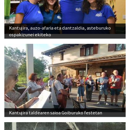
Kantujira, auzo-afaria eta dantzaldia, asteburuko
ospakizunei ekiteko
Kantujira taldearen saioa Goiburuko festetan