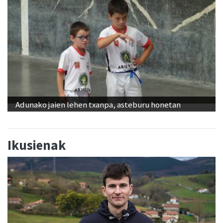
Adunako jaien lehen txanpa, asteburu honetan
Ikusienak