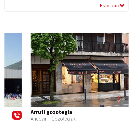
Erantzun
Previous
Next
Arruti gozotegia
Andoain
- Gozotegiak