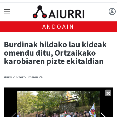
ANDOAIN
Burdinak hildako lau kideak
omendu ditu, Ortzaikako
karobiaren pizte ekitaldian
Aiurri
2021eko urriaren 2a