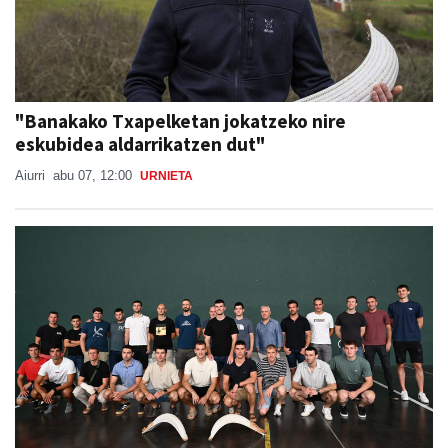
"Banakako Txapelketan jokatzeko nire
eskubidea aldarrikatzen dut"
Aiurri
abu 07, 12:00
URNIETA