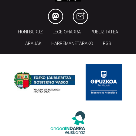
HONI BURUZ
LEGE OHARRA
PUBLIZITATEA
ARAUAK
HARREMANETARAKO
RSS