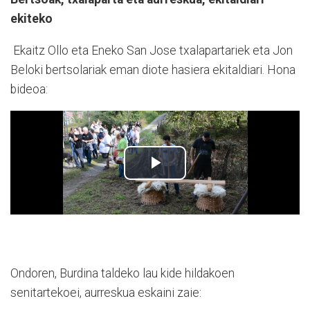
ekiteko
Ekaitz Ollo eta Eneko San Jose txalapartariek eta Jon
Beloki bertsolariak eman diote hasiera ekitaldiari. Hona
bideoa:
Ondoren, Burdina taldeko lau kide hildakoen
senitartekoei, aurreskua eskaini zaie: