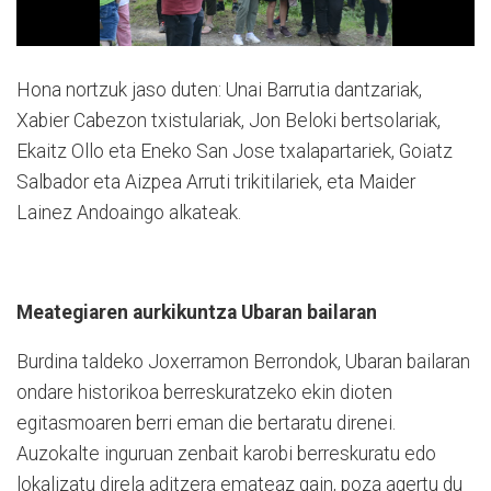
Hona nortzuk jaso duten: Unai Barrutia dantzariak,
Xabier Cabezon txistulariak, Jon Beloki bertsolariak,
Ekaitz Ollo eta Eneko San Jose txalapartariek, Goiatz
Salbador eta Aizpea Arruti trikitilariek, eta Maider
Lainez Andoaingo alkateak.
Meategiaren aurkikuntza Ubaran bailaran
Burdina taldeko Joxerramon Berrondok, Ubaran bailaran
ondare historikoa berreskuratzeko ekin dioten
egitasmoaren berri eman die bertaratu direnei.
Auzokalte inguruan zenbait karobi berreskuratu edo
lokalizatu direla aditzera emateaz gain, poza agertu du