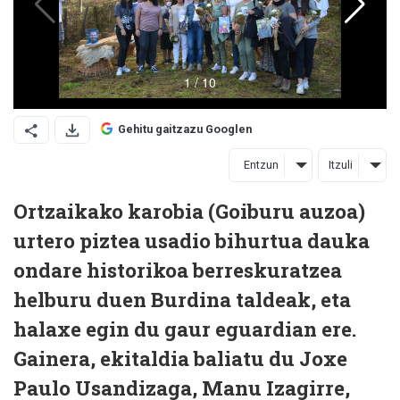
Gehitu gaitzazu Googlen
Entzun
Itzuli
Ortzaikako karobia (Goiburu auzoa)
urtero piztea usadio bihurtua dauka
ondare historikoa berreskuratzea
helburu duen Burdina taldeak, eta
halaxe egin du gaur eguardian ere.
Gainera, ekitaldia baliatu du Joxe
Paulo Usandizaga, Manu Izagirre,