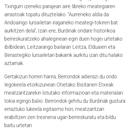
Txingurri izeneko parajean aire libreko meategiaren
arrastoak topatu dituztelako. “Aurreneko aldia da
Andoaingo lursailetan iraganeko meategi-tokiren bat
aurkitzen dela”; Izan ere, Burdinak ondare historikoa
berreskuratzeko ahaleginean egin duen hogei urtetako
ibilbidean, Leitzarango bailaran Leitza, Elduaien eta
Berastegiko lursailetan bakarrik aurkitu izan ditu halako
aztarnak.
Gertakizun horren harira, Berrondok adierazi du ondo
legokeela etorkizunean Otietako Bisitarien Etxeak
meatzaritzarekin lotutako informazioari eta materialari
tokia egingo balio. Berrondok gehitu du Burdinak gustura
erraztuko lukeela egitasmo hori, meatzaritzan
erabiltzen zen tresneria ugari berreskuratu eta bildu
baitu urtetan.