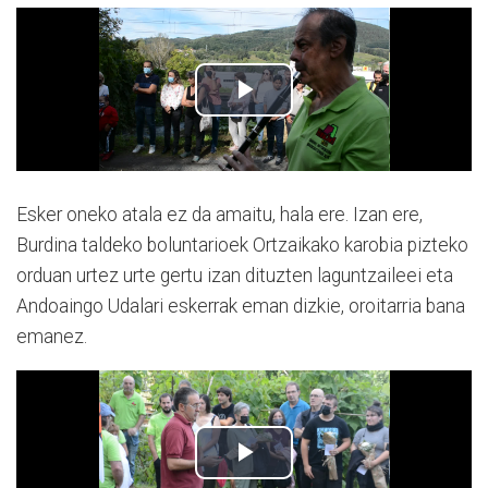
Esker oneko atala ez da amaitu, hala ere. Izan ere,
Burdina taldeko boluntarioek Ortzaikako karobia pizteko
orduan urtez urte gertu izan dituzten laguntzaileei eta
Andoaingo Udalari eskerrak eman dizkie, oroitarria bana
emanez.