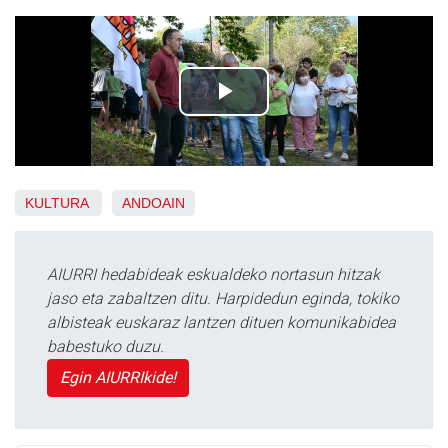
KULTURA
ANDOAIN
AIURRI hedabideak eskualdeko nortasun hitzak
jaso eta zabaltzen ditu. Harpidedun eginda, tokiko
albisteak euskaraz lantzen dituen komunikabidea
babestuko duzu.
Egin AIURRIkide!