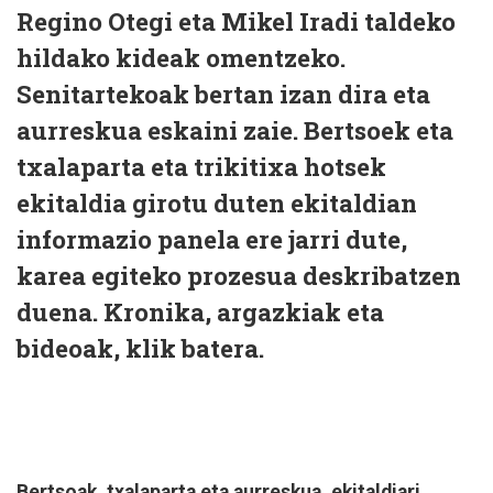
Regino Otegi eta Mikel Iradi taldeko
hildako kideak omentzeko.
Senitartekoak bertan izan dira eta
aurreskua eskaini zaie. Bertsoek eta
txalaparta eta trikitixa hotsek
ekitaldia girotu duten ekitaldian
informazio panela ere jarri dute,
karea egiteko prozesua deskribatzen
duena. Kronika, argazkiak eta
bideoak, klik batera.
Bertsoak, txalaparta eta aurreskua, ekitaldiari