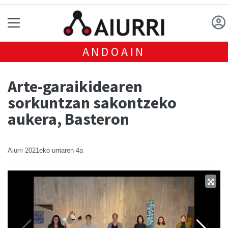
ANDOAIN
Arte-garaikidearen
sorkuntzan sakontzeko
aukera, Basteron
Aiurri
2021eko urriaren 4a