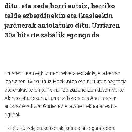
ditu, eta xede horri eutsiz, herriko
talde ezberdinekin eta ikasleekin
jarduerak antolatuko ditu. Urriaren
30a bitarte zabalik egongo da.
Urriaren 1ean egin zuten irekiera ekitaldia, eta bertan
izan ziren Txitxu Ruiz Hezkuntza eta Kultura zinegotzia
eta erakusketan parte-hartze zuzena izan duten Maite
Alonso bitartekaria, Larraitz Torres eta Ane Laspiur
artistak eta Itziar Gutierrez eta Ane Lekuona testu-
egileak.
Txitxu Ruizek, erakusketak ikuslea arte-garaikidera