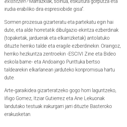
existitzen?
Marrazkiak, soinua, eskultura gorputza eta
irudia erabiliko dira espresiobide gisa”.
Sormen prozesua gizarteratu eta partekatu egin hai
dute, eta alde horretatik dibulgazio ekintza ezberdinak
(topaketak, jarduerak eta elkarrizketak) antolatuko
dituzte herriko talde eta eragile ezberdinekin. Oraingoz,
herriko hezkuntza zentroekin -ESCIVI Zine eta Bideo
eskola barne- eta Andoaingo Punttuka bertso
taldearekin elkarlanean jarduteko konpromisua hartu
dute.
Arte-garaikidea gizarteratzeko gogo horri laguntzeko,
Iñigo Gomez, Itziar Gutierrez eta Ane Lekuonak
landutako testuak irakurgarri jarri dituzte Basteroko
erakusketan.