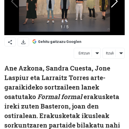
Gehitu gaitzazu Googlen
Entzun
Itzuli
Ane Azkona, Sandra Cuesta, Jone
Laspiur eta Larraitz Torres arte-
garaikideko sortzaileen lanek
osatutako
Formal formal
erakusketa
ireki zuten Basteron, joan den
ostiralean. Erakusketak ikusleak
sorkuntzaren partaide bilakatu nahi