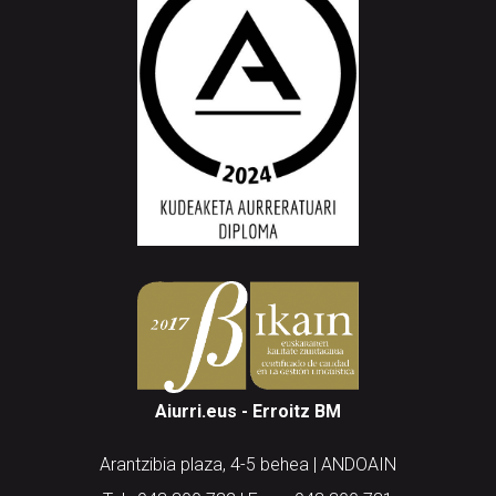
Aiurri.eus - Erroitz BM
Arantzibia plaza, 4-5 behea | ANDOAIN