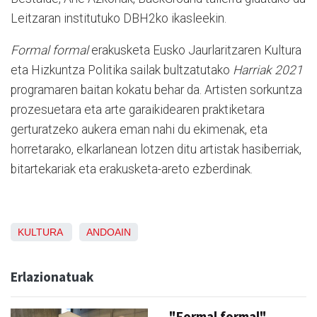
Leitzaran institutuko DBH2ko ikasleekin.
Formal formal
erakusketa Eusko Jaurlaritzaren Kultura
eta Hizkuntza Politika sailak bultzatutako
Harriak 2021
programaren baitan kokatu behar da. Artisten sorkuntza
prozesuetara eta arte garaikidearen praktiketara
gerturatzeko aukera eman nahi du ekimenak, eta
horretarako, elkarlanean lotzen ditu artistak hasiberriak,
bitartekariak eta erakusketa-areto ezberdinak.
KULTURA
ANDOAIN
Erlazionatuak
"Formal formal"