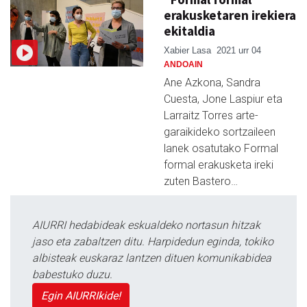
erakusketaren irekiera
ekitaldia
Xabier Lasa
2021 urr 04
ANDOAIN
Ane Azkona, Sandra
Cuesta, Jone Laspiur eta
Larraitz Torres arte-
garaikideko sortzaileen
lanek osatutako Formal
formal erakusketa ireki
zuten Bastero…
AIURRI hedabideak eskualdeko nortasun hitzak
jaso eta zabaltzen ditu. Harpidedun eginda, tokiko
albisteak euskaraz lantzen dituen komunikabidea
babestuko duzu.
Egin AIURRIkide!