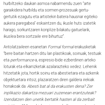
hurbiltzeko daukan asmoa nabarmendu zuen “arte
garaikidera hurbildu eta sormen-prozesuak gertu-
gertutik ezagutu eta artistekin batera hausnar egiteko
aukera paregabea” eskaintzen du, ikusle huts izatetik
harago, sorkuntzaren konplize bilakatu gaituelarik,
ikuslea bera sortzaile ere bihurtuz”.
Antolatzaileen esanetan
Formal formal
erakusketak
“bere baitan hartzen ditu lan plastikoak, soinuak, testuak
eta
performance
-a, espresio-bide ezberdinen arteko
loturak eta elkarrizketak azalarazteko xedez. Lehenik
hitzetatik jota, hortik soinu eta abestietara eta azkenik
objektuetara iritsiz, plazaratzen diren galdera irekiak
honakoak da:
Abesti bat al da erakusten dena? Zer
inplikazio dakartza mezuari zuzenean erantzuteak?
Izendatzen den unetik bertatik hasten al da zerbait