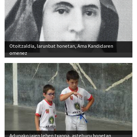
Otoitzaldia, larunbat honetan, Ama Kandidaren
omenez
Adunako jaien lehen txanpa, asteburu honetan