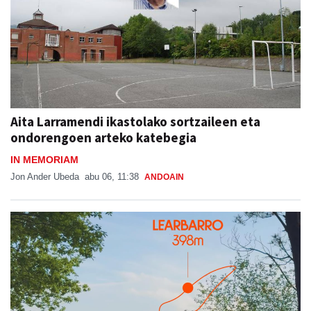
Aita Larramendi ikastolako sortzaileen eta
ondorengoen arteko katebegia
IN MEMORIAM
Jon Ander Ubeda
abu 06, 11:38
ANDOAIN