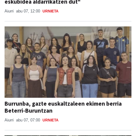
eskubidea aldarrikatzen dut"
Aiurri
abu 07, 12:00
URNIETA
Burrunba, gazte euskaltzaleen ekimen berria
Beterri-Buruntzan
Aiurri
abu 07, 07:00
URNIETA