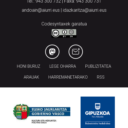
Tel.: 943 300 732 | Faxa: 943 300 731
andoain@aiurri.eus | idazkaritza@aiurri.eus
Codesyntaxek garatua
HONI BURUZ
LEGE OHARRA
PUBLIZITATEA
ARAUAK
HARREMANETARAKO
RSS