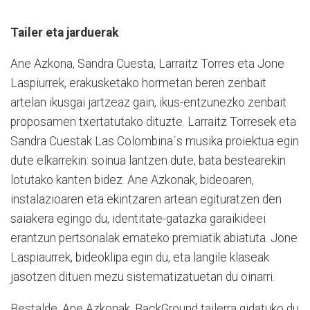
Tailer eta jarduerak
Ane Azkona, Sandra Cuesta, Larraitz Torres eta Jone
Laspiurrek, erakusketako hormetan beren zenbait
artelan ikusgai jartzeaz gain, ikus-entzunezko zenbait
proposamen txertatutako dituzte. Larraitz Torresek eta
Sandra Cuestak Las Colombina´s musika proiektua egin
dute elkarrekin: soinua lantzen dute, bata bestearekin
lotutako kanten bidez. Ane Azkonak, bideoaren,
instalazioaren eta ekintzaren artean egituratzen den
saiakera egingo du, identitate-gatazka garaikideei
erantzun pertsonalak emateko premiatik abiatuta. Jone
Laspiaurrek, bideoklipa egin du, eta langile klaseak
jasotzen dituen mezu sistematizatuetan du oinarri.
Bestalde, Ane Azkonak, BackGround tailerra gidatuko du