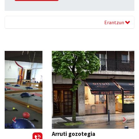
Erantzun
Previous
Next
Arruti gozotegia