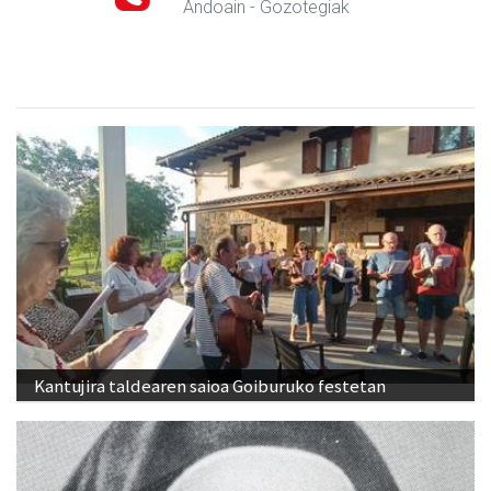
Andoain
- Gozotegiak
Kantujira taldearen saioa Goiburuko festetan