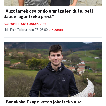
"Auzotarrek oso ondo erantzuten dute, beti
daude laguntzeko prest"
SORABILLAKO JAIAK 2026
Lide Ruiz Telleria
abu 07, 08:00
ANDOAIN
"Banakako Txapelketan jokatzeko nire