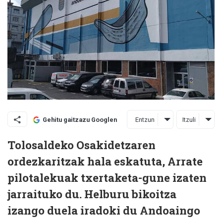
Entzun
Itzuli
Gehitu gaitzazu Googlen
Tolosaldeko Osakidetzaren
ordezkaritzak hala eskatuta, Arrate
pilotalekuak txertaketa-gune izaten
jarraituko du. Helburu bikoitza
izango duela iradoki du Andoaingo