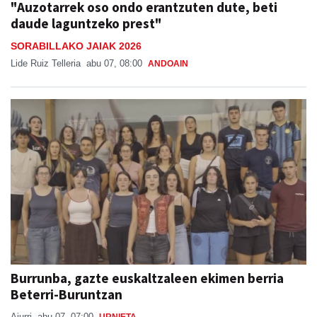
"Auzotarrek oso ondo erantzuten dute, beti
daude laguntzeko prest"
SORABILLAKO JAIAK 2026
Lide Ruiz Telleria
abu 07, 08:00
ANDOAIN
Burrunba, gazte euskaltzaleen ekimen berria
Beterri-Buruntzan
Aiurri
abu 07, 07:00