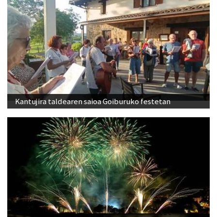
Kantujira taldearen saioa Goiburuko festetan