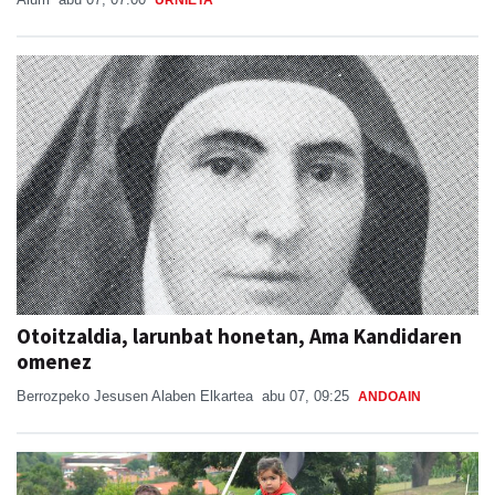
URNIETA
Otoitzaldia, larunbat honetan, Ama Kandidaren
omenez
Berrozpeko Jesusen Alaben Elkartea
abu 07, 09:25
ANDOAIN