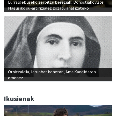
Lurraldebuseko zerbitzu bereziak, Donostiako Aste
Nagusiko su-artifizialez gozatu ahal izateko
Otoitzaldia, larunbat honetan, Ama Kandidaren
omenez
Ikusienak