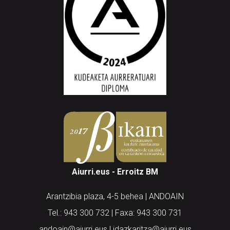
Aiurri.eus - Erroitz BM
Arantzibia plaza, 4-5 behea | ANDOAIN
Tel.: 943 300 732 | Faxa: 943 300 731
andoain@aiurri.eus | idazkaritza@aiurri.eus