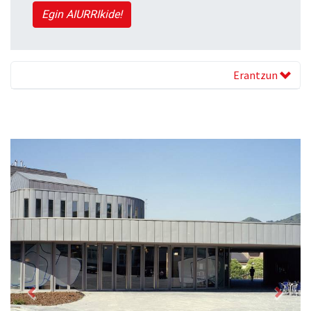
Egin AIURRIkide!
Erantzun
Previous
Next