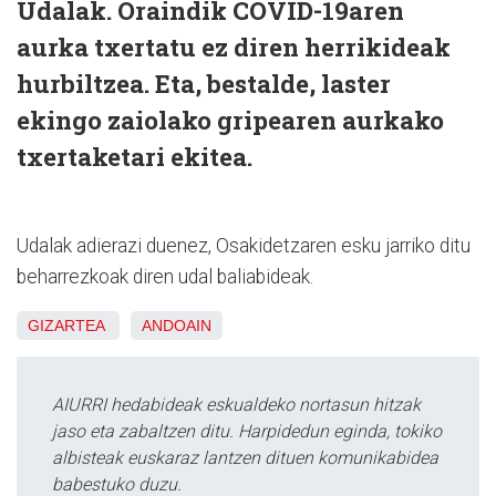
Udalak. Oraindik COVID-19aren
aurka txertatu ez diren herrikideak
hurbiltzea. Eta, bestalde, laster
ekingo zaiolako gripearen aurkako
txertaketari ekitea.
Udalak adierazi duenez, Osakidetzaren esku jarriko ditu
beharrezkoak diren udal baliabideak.
GIZARTEA
ANDOAIN
AIURRI hedabideak eskualdeko nortasun hitzak
jaso eta zabaltzen ditu. Harpidedun eginda, tokiko
albisteak euskaraz lantzen dituen komunikabidea
babestuko duzu.