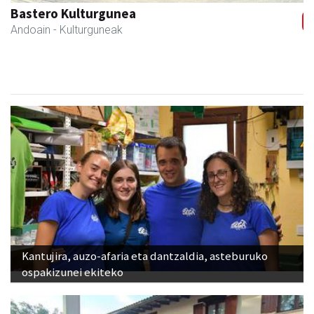
Bastero Kulturgunea
Andoain
- Kulturguneak
Kantujira, auzo-afaria eta dantzaldia, asteburuko
ospakizunei ekiteko