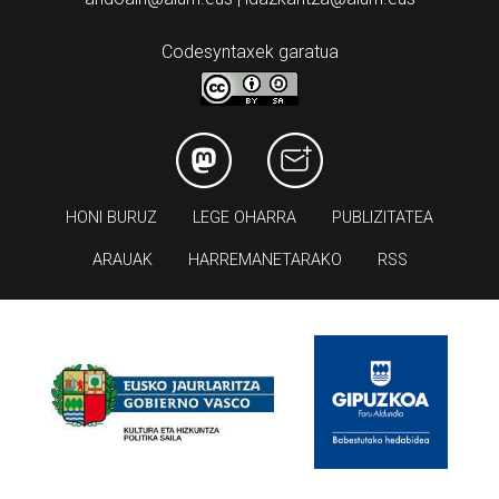
Codesyntaxek garatua
HONI BURUZ
LEGE OHARRA
PUBLIZITATEA
ARAUAK
HARREMANETARAKO
RSS