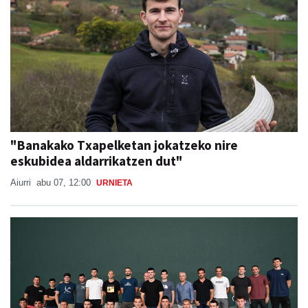
"Banakako Txapelketan jokatzeko nire
eskubidea aldarrikatzen dut"
Aiurri
abu 07, 12:00
URNIETA