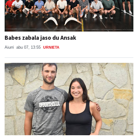
Babes zabala jaso du Ansak
Aiurri
abu 07, 13:55
URNIETA