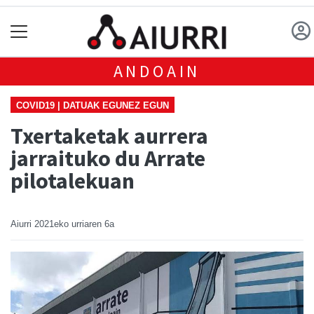
ANDOAIN
COVID19 | DATUAK EGUNEZ EGUN
Txertaketak aurrera
jarraituko du Arrate
pilotalekuan
Aiurri
2021eko urriaren 6a