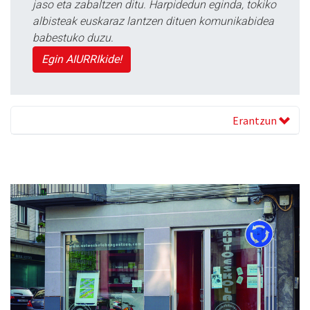
jaso eta zabaltzen ditu. Harpidedun eginda, tokiko
albisteak euskaraz lantzen dituen komunikabidea
babestuko duzu.
Egin AIURRIkide!
Erantzun