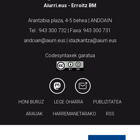
Aiurri.eus - Erroitz BM
Arantzibia plaza, 4-5 behea | ANDOAIN
Tel.: 943 300 732 | Faxa: 943 300 731
andoain@aiurri.eus | idazkaritza@aiurri.eus
Codesyntaxek garatua
HONI BURUZ
LEGE OHARRA
PUBLIZITATEA
ARAUAK
HARREMANETARAKO
RSS