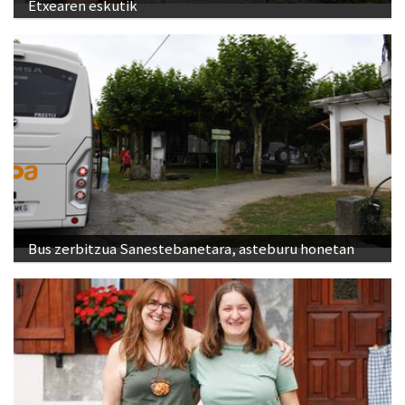
Etxearen eskutik
Bus zerbitzua Sanestebanetara, asteburu honetan