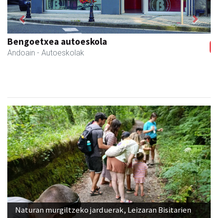
Previous
Next
Azkain motoak
Andoain
- Motor dendak
Naturan murgiltzeko jarduerak, Leizaran Bisitarien