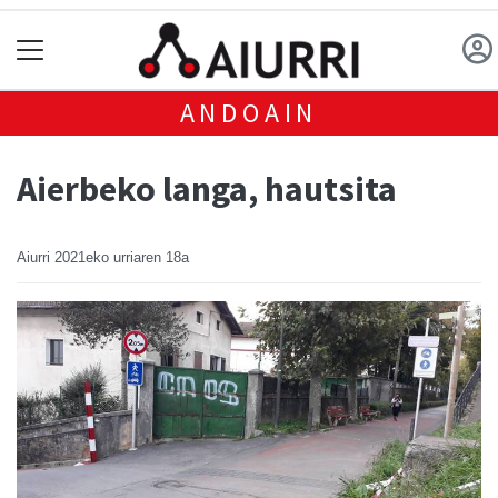
ANDOAIN
Aierbeko langa, hautsita
Aiurri
2021eko urriaren 18a