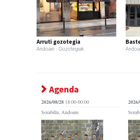
Arruti gozotegia
Bast
Andoain
- Gozotegiak
Andoa
Agenda
2026/08/28
2026/
18:00-00:00
Sorabilla, Andoain
Sorab