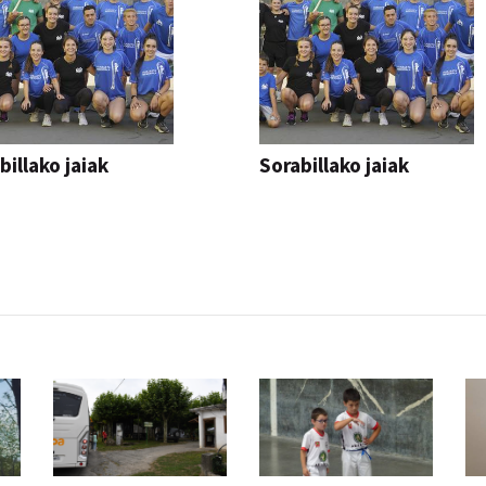
billako jaiak
Sorabillako jaiak
AK
FESTAK