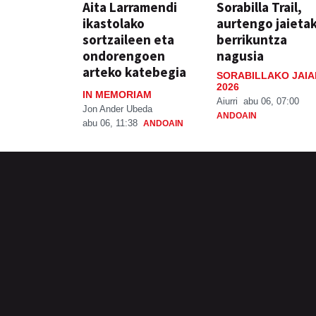
Aita Larramendi
Sorabilla Trail,
ikastolako
aurtengo jaieta
sortzaileen eta
berrikuntza
ondorengoen
nagusia
arteko katebegia
SORABILLAKO JAIA
2026
IN MEMORIAM
Aiurri
abu 06, 07:00
Jon Ander Ubeda
ANDOAIN
abu 06, 11:38
ANDOAIN