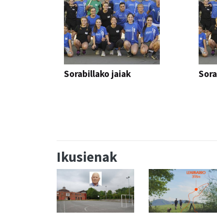
Sorabillako jaiak
Sora
FESTAK
FEST
Ikusienak