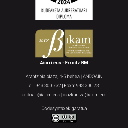
Aiurri.eus - Erroitz BM
Arantzibia plaza, 4-5 behea | ANDOAIN
Tel.: 943 300 732 | Faxa: 943 300 731
andoain@aiurri.eus | idazkaritza@aiurri.eus
Codesyntaxek garatua