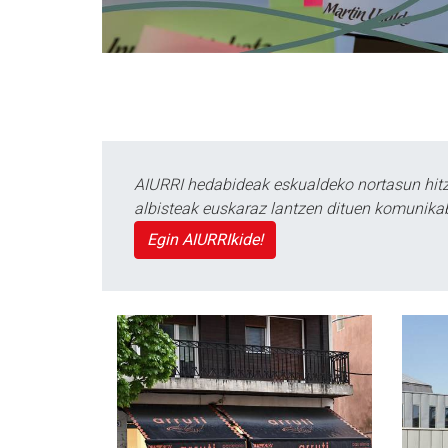
AIURRI hedabideak eskualdeko nortasun hitza
albisteak euskaraz lantzen dituen komunika
Egin AIURRIkide!