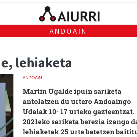
ANDOAIN
e, lehiaketa
ANDOAIN
Martin Ugalde ipuin sariketa
antolatzen du urtero Andoaingo
Udalak 10- 17 urteko gazteentzat.
2021eko sariketa berezia izango d
lehiaketak 25 urte betetzen baitit