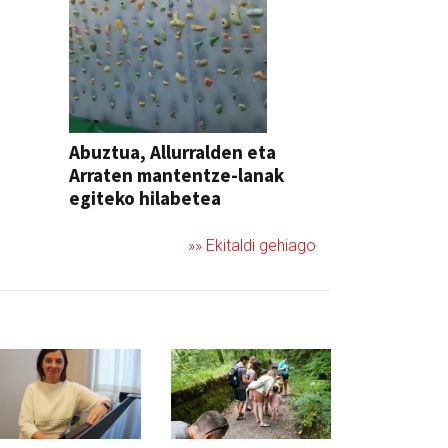
Abuztua, Allurralden eta
Arraten mantentze-lanak
egiteko hilabetea
»» Ekitaldi gehiago