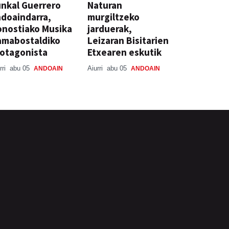
nkal Guerrero
Naturan
doaindarra,
murgiltzeko
nostiako Musika
jarduerak,
amabostaldiko
Leizaran Bisitarien
otagonista
Etxearen eskutik
rri
abu 05
Aiurri
abu 05
ANDOAIN
ANDOAIN