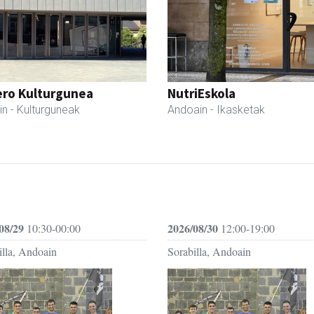
ero Kulturgunea
NutriEskola
in
- Kulturguneak
Andoain
- Ikasketak
08/29
2026/08/30
10:30-00:00
12:00-19:00
illa, Andoain
Sorabilla, Andoain