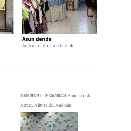
Asun denda
Andoain
- Arropa-dendak
2026/07/31 - 2026/08/23
Hainbat ordu
Arrate, Allurralde, Andoain