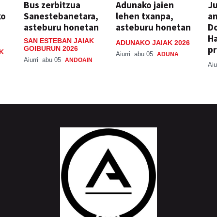
Bus zerbitzua
Adunako jaien
Ju
ko
Sanestebanetara,
lehen txanpa,
an
asteburu honetan
asteburu honetan
Do
H
SAN ESTEBAN JAIAK
ADUNAKO JAIAK 2026
pr
GOIBURUN 2026
K
Aiurri
abu 05
ADUNA
Aiurri
abu 05
ANDOAIN
Aiu