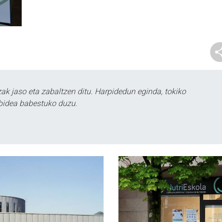
k jaso eta zabaltzen ditu. Harpidedun eginda, tokiko
bidea babestuko duzu.