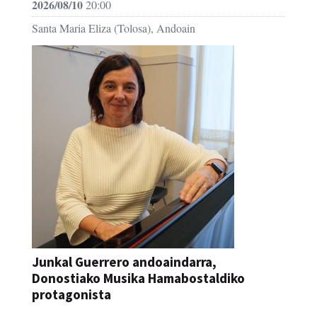
2026/08/10
20:00
Santa Maria Eliza (Tolosa), Andoain
Junkal Guerrero andoaindarra,
Donostiako Musika Hamabostaldiko
protagonista
KONTZERTUA