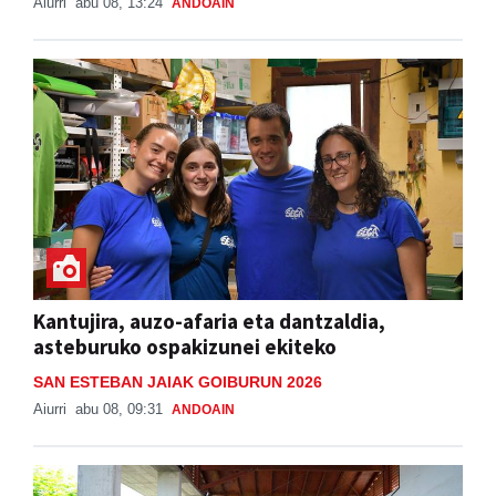
Aiurri
abu 08, 13:24
ANDOAIN
Kantujira, auzo-afaria eta dantzaldia,
asteburuko ospakizunei ekiteko
SAN ESTEBAN JAIAK GOIBURUN 2026
Aiurri
abu 08, 09:31
ANDOAIN