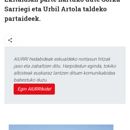
Sarriegi eta Urbil Artola taldeko
partaideek.
AIURRI hedabideak eskualdeko nortasun hitzak
jaso eta zabaltzen ditu. Harpidedun eginda, tokiko
albisteak euskaraz lantzen dituen komunikabidea
babestuko duzu.
Egin AIURRIkide!