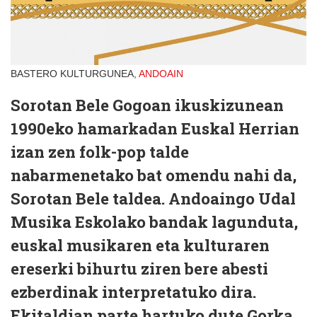
BASTERO KULTURGUNEA,
ANDOAIN
Sorotan Bele Gogoan ikuskizunean
1990eko hamarkadan Euskal Herrian
izan zen folk-pop talde
nabarmenetako bat omendu nahi da,
Sorotan Bele taldea. Andoaingo Udal
Musika Eskolako bandak lagunduta,
euskal musikaren eta kulturaren
ereserki bihurtu ziren bere abesti
ezberdinak interpretatuko dira.
Ekitaldian parte hartuko dute Gorka