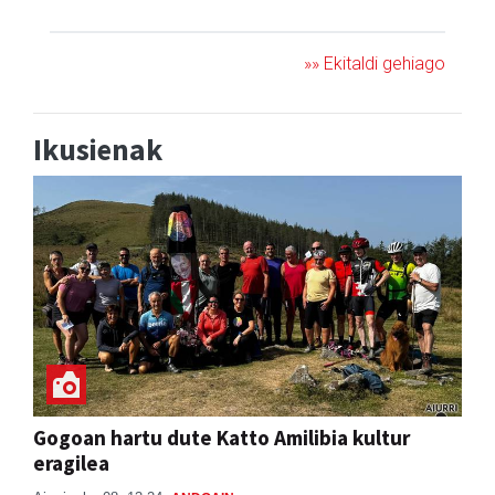
»» Ekitaldi gehiago
Ikusienak
Gogoan hartu dute Katto Amilibia kultur
eragilea