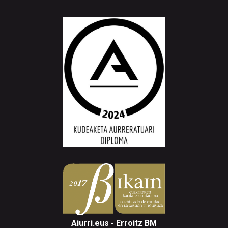
Aiurri.eus - Erroitz BM