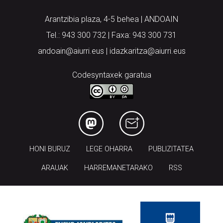
Arantzibia plaza, 4-5 behea | ANDOAIN
Tel.: 943 300 732 | Faxa: 943 300 731
andoain@aiurri.eus | idazkaritza@aiurri.eus
Codesyntaxek garatua
HONI BURUZ
LEGE OHARRA
PUBLIZITATEA
ARAUAK
HARREMANETARAKO
RSS