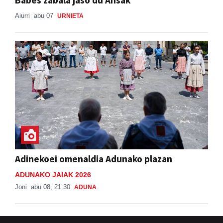
Babes zabala jaso du Ansak
Aiurri
abu 07
URNIETA
Adinekoei omenaldia Adunako plazan
ADUNAKO JAIAK 2026
Joni
abu 08, 21:30
ADUNA