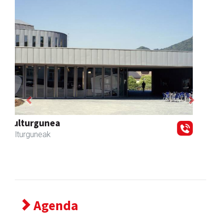
Previous
Next
Ormendi kirolak
Andoain
- Kirol dendak
Agenda