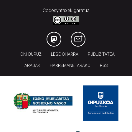
Codesyntaxek garatua
HONI BURUZ
LEGE OHARRA
PUBLIZITATEA
ARAUAK
HARREMANETARAKO
RSS