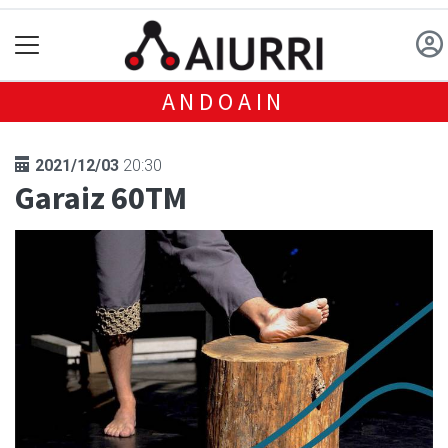
ANDOAIN
2021/12/03
20:30
Garaiz 60TM