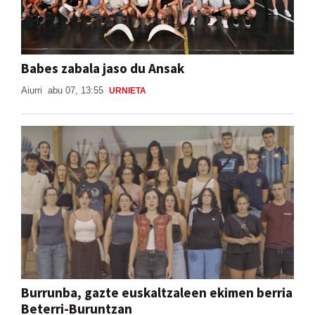
Babes zabala jaso du Ansak
Aiurri
abu 07, 13:55
URNIETA
Burrunba, gazte euskaltzaleen ekimen berria
Beterri-Buruntzan