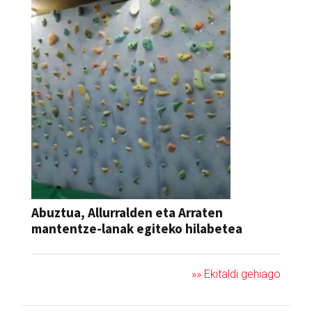
Abuztua, Allurralden eta Arraten
mantentze-lanak egiteko hilabetea
»» Ekitaldi gehiago