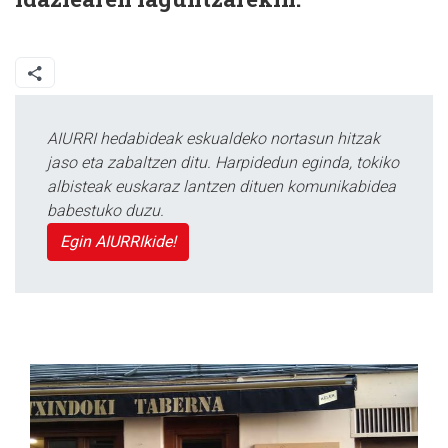
AIURRI hedabideak eskualdeko nortasun hitzak
jaso eta zabaltzen ditu. Harpidedun eginda, tokiko
albisteak euskaraz lantzen dituen komunikabidea
babestuko duzu.
Egin AIURRIkide!