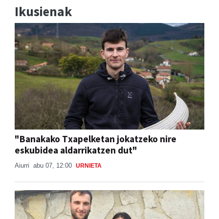
Ikusienak
"Banakako Txapelketan jokatzeko nire
eskubidea aldarrikatzen dut"
Aiurri
abu 07, 12:00
URNIETA