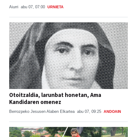
Aiurri
abu 07, 07:00
URNIETA
Otoitzaldia, larunbat honetan, Ama
Kandidaren omenez
Berrozpeko Jesusen Alaben Elkartea
abu 07, 09:25
ANDOAIN