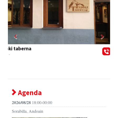
Previous
Next
Aldama tapia aholkularitza
Andoain
- Aholkularitza
Agenda
2026/08/28
18:00-00:00
Sorabilla, Andoain