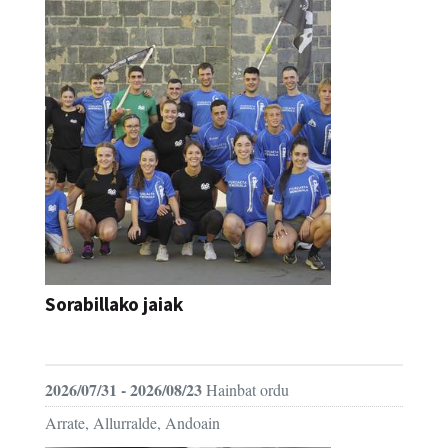
Sorabillako jaiak
FESTAK
2026/07/31 - 2026/08/23
Hainbat ordu
Arrate, Allurralde, Andoain