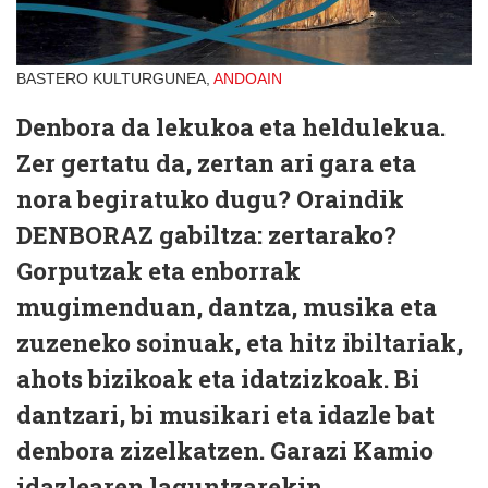
BASTERO KULTURGUNEA,
ANDOAIN
Denbora da lekukoa eta heldulekua.
Zer gertatu da, zertan ari gara eta
nora begiratuko dugu? Oraindik
DENBORAZ gabiltza: zertarako?
Gorputzak eta enborrak
mugimenduan, dantza, musika eta
zuzeneko soinuak, eta hitz ibiltariak,
ahots bizikoak eta idatzizkoak. Bi
dantzari, bi musikari eta idazle bat
denbora zizelkatzen. Garazi Kamio
idazlearen laguntzarekin.