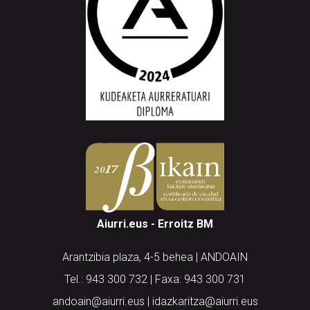
Aiurri.eus - Erroitz BM
Arantzibia plaza, 4-5 behea | ANDOAIN
Tel.: 943 300 732 | Faxa: 943 300 731
andoain@aiurri.eus | idazkaritza@aiurri.eus