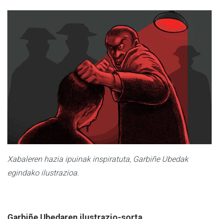
Xabaleren hazia ipuinak inspiratuta, Garbiñe Ubedak
egindako ilustrazioa.
Garbiñe Ubedaren ilustrazio-sorta