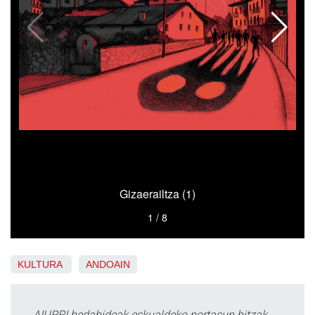
KULTURA
ANDOAIN
AIURRI hedabideak eskualdeko nortasun hitzak