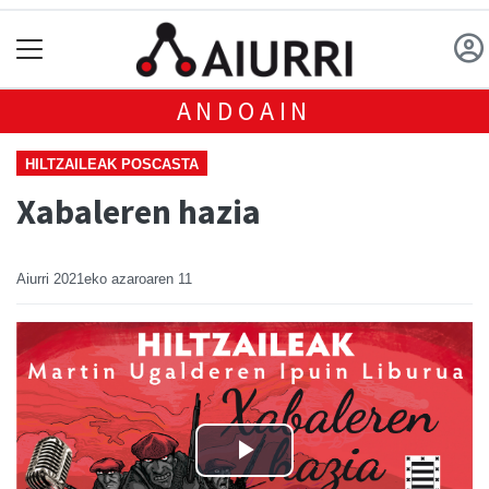
ANDOAIN
HILTZAILEAK POSCASTA
Xabaleren hazia
Aiurri
2021eko azaroaren 11