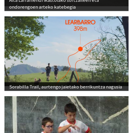
ondorengoen arteko katebegia
Sorabilla Trail, aurtengo jaietako berrikuntza nagusia