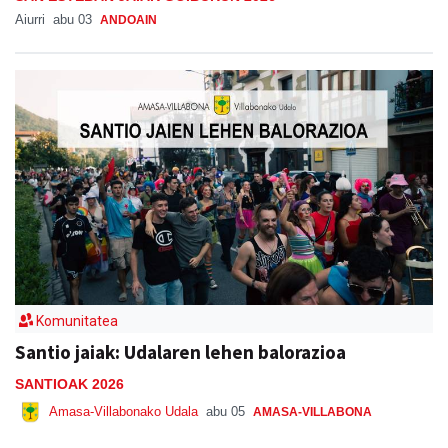
Aiurri
abu 03
ANDOAIN
Komunitatea
Santio jaiak: Udalaren lehen balorazioa
SANTIOAK 2026
Amasa-Villabonako Udala
abu 05
AMASA-VILLABONA