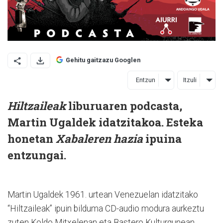
Gehitu gaitzazu Googlen
Entzun
Itzuli
Hiltzaileak
liburuaren podcasta,
Martin Ugaldek idatzitakoa. Esteka
honetan
Xabaleren hazia
ipuina
entzungai.
Martin Ugaldek 1961. urtean Venezuelan idatzitako
“Hiltzaileak” ipuin bilduma CD-audio modura aurkeztu
zuten Koldo Mitxelenan eta Bastero Kulturgunean,