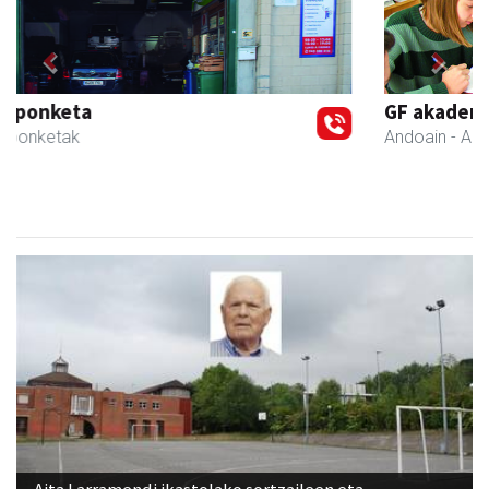
Previous
Next
GF akademia
Andoain
- Akademiak
Aita Larramendi ikastolako sortzaileen eta