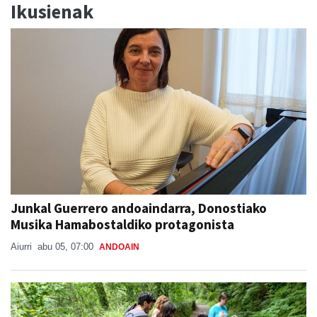
Ikusienak
Junkal Guerrero andoaindarra, Donostiako
Musika Hamabostaldiko protagonista
Aiurri
abu 05, 07:00
ANDOAIN