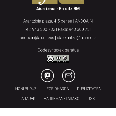
Aiurri.eus - Erroitz BM
Arantzibia plaza, 4-5 behea | ANDOAIN
Tel.: 943 300 732 | Faxa: 943 300 731
andoain@aiurri.eus | idazkaritza@aiurri.eus
Codesyntaxek garatua
HONI BURUZ
LEGE OHARRA
PUBLIZITATEA
ARAUAK
HARREMANETARAKO
RSS