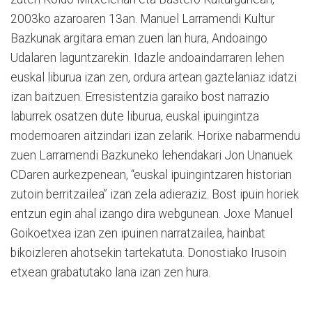
2003ko azaroaren 13an. Manuel Larramendi Kultur
Bazkunak argitara eman zuen lan hura, Andoaingo
Udalaren laguntzarekin. Idazle andoaindarraren lehen
euskal liburua izan zen, ordura artean gaztelaniaz idatzi
izan baitzuen. Erresistentzia garaiko bost narrazio
laburrek osatzen dute liburua, euskal ipuingintza
modernoaren aitzindari izan zelarik. Horixe nabarmendu
zuen Larramendi Bazkuneko lehendakari Jon Unanuek
CDaren aurkezpenean, “euskal ipuingintzaren historian
zutoin berritzailea” izan zela adieraziz. Bost ipuin horiek
entzun egin ahal izango dira webgunean. Joxe Manuel
Goikoetxea izan zen ipuinen narratzailea, hainbat
bikoizleren ahotsekin tartekatuta. Donostiako Irusoin
etxean grabatutako lana izan zen hura.