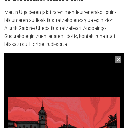
Martin Ugalderen jaiotzaren mendeurrenerako, ipuin-
bildumaren audioak ilustratzeko enkargua egin zion
Aiurrik Garbiñe Ubeda ilustratzaileari. Andoaingo
Gudurako egin zuen lanaren ildotik, kontakizuna irudi
bilakatu du. Hortxe irudi-sorta: