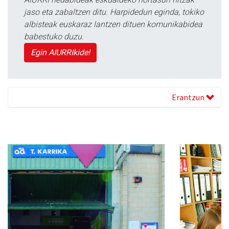
jaso eta zabaltzen ditu. Harpidedun eginda, tokiko
albisteak euskaraz lantzen dituen komunikabidea
babestuko duzu.
Egin AIURRIkide!
Erantzun