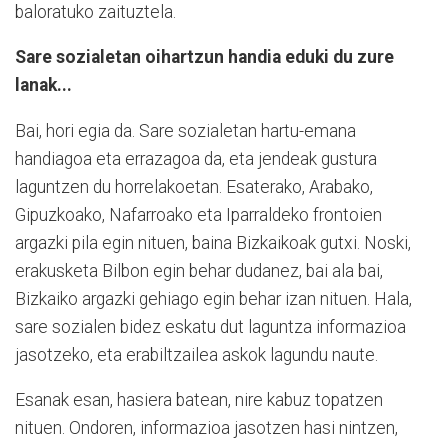
baloratuko zaituztela.
Sare sozialetan oihartzun handia eduki du zure
lanak...
Bai, hori egia da. Sare sozialetan hartu-emana
handiagoa eta errazagoa da, eta jendeak gustura
laguntzen du horrelakoetan. Esaterako, Arabako,
Gipuzkoako, Nafarroako eta Iparraldeko frontoien
argazki pila egin nituen, baina Bizkaikoak gutxi. Noski,
erakusketa Bilbon egin behar dudanez, bai ala bai,
Bizkaiko argazki gehiago egin behar izan nituen. Hala,
sare sozialen bidez eskatu dut laguntza informazioa
jasotzeko, eta erabiltzailea askok lagundu naute.
Esanak esan, hasiera batean, nire kabuz topatzen
nituen. Ondoren, informazioa jasotzen hasi nintzen,