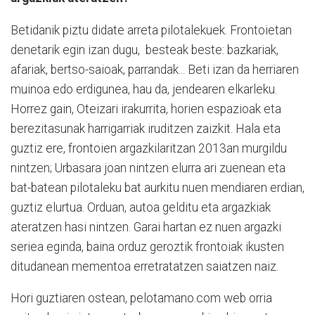
Betidanik piztu didate arreta pilotalekuek. Frontoietan
denetarik egin izan dugu,
besteak beste: bazkariak,
afariak, bertso-saioak, parrandak... Beti izan da herriaren
muinoa edo erdigunea, hau da, jendearen elkarleku.
Horrez gain, Oteizari irakurrita, horien espazioak eta
berezitasunak harrigarriak iruditzen zaizkit. Hala eta
guztiz ere, frontoien argazkilaritzan 2013an murgildu
nintzen; Urbasara joan nintzen elurra ari zuenean eta
bat-batean pilotaleku bat aurkitu nuen mendiaren erdian,
guztiz elurtua. Orduan, autoa gelditu eta argazkiak
ateratzen hasi nintzen. Garai hartan ez nuen argazki
seriea eginda, baina orduz geroztik frontoiak ikusten
ditudanean mementoa erretratatzen saiatzen naiz.
Hori guztiaren ostean, pelotamano.com web orria