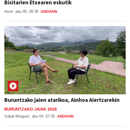
Bisitarien Etxearen eskutik
Aiurri
abu 05, 08:30
ANDOAIN
Buruntzako jaien atarikoa, Ainhoa Aiertzarekin
BURUNTZAKO JAIAK 2026
Xabat Minguez
abu 04, 07:05
ANDOAIN