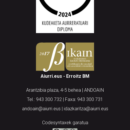
Aiurri.eus - Erroitz BM
Arantzibia plaza, 4-5 behea | ANDOAIN
Tel.: 943 300 732 | Faxa: 943 300 731
andoain@aiurri.eus | idazkaritza@aiurri.eus
Codesyntaxek garatua