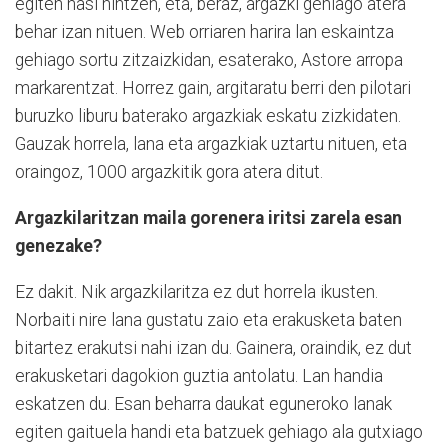
egiten hasi nintzen, eta, beraz, argazki gehiago atera
behar izan nituen. Web orriaren harira lan eskaintza
gehiago sortu zitzaizkidan, esaterako, Astore arropa
markarentzat. Horrez gain, argitaratu berri den pilotari
buruzko liburu baterako argazkiak eskatu zizkidaten.
Gauzak horrela, lana eta argazkiak uztartu nituen, eta
oraingoz, 1000 argazkitik gora atera ditut.
Argazkilaritzan maila gorenera iritsi zarela esan
genezake?
Ez dakit. Nik argazkilaritza ez dut horrela ikusten.
Norbaiti nire lana gustatu zaio eta erakusketa baten
bitartez erakutsi nahi izan du. Gainera, oraindik, ez dut
erakusketari dagokion guztia antolatu. Lan handia
eskatzen du. Esan beharra daukat eguneroko lanak
egiten gaituela handi eta batzuek gehiago ala gutxiago