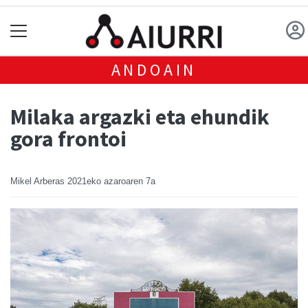
ANDOAIN
Milaka argazki eta ehundik
gora frontoi
Mikel Arberas
2021eko azaroaren 7a