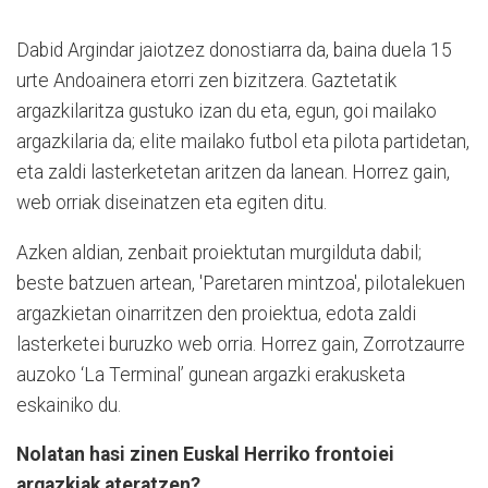
Dabid Argindar jaiotzez donostiarra da, baina duela 15
urte Andoainera etorri zen bizitzera. Gaztetatik
argazkilaritza gustuko izan du eta, egun, goi mailako
argazkilaria da; elite mailako futbol eta pilota partidetan,
eta zaldi lasterketetan aritzen da lanean. Horrez gain,
web orriak diseinatzen eta egiten ditu.
Azken aldian, zenbait proiektutan murgilduta dabil;
beste batzuen artean, 'Paretaren mintzoa', pilotalekuen
argazkietan oinarritzen den proiektua, edota zaldi
lasterketei buruzko web orria. Horrez gain, Zorrotzaurre
auzoko ‘La Terminal’ gunean argazki erakusketa
eskainiko du.
Nolatan hasi zinen Euskal Herriko frontoiei
argazkiak ateratzen?