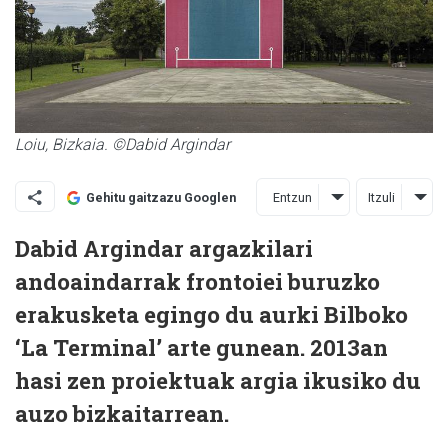
Loiu, Bizkaia. ©Dabid Argindar
Entzun
Itzuli
Gehitu gaitzazu Googlen
Dabid Argindar argazkilari
andoaindarrak frontoiei buruzko
erakusketa egingo du aurki Bilboko
‘La Terminal’ arte gunean. 2013an
hasi zen proiektuak argia ikusiko du
auzo bizkaitarrean.