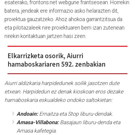
esaterako, frontons.net webgune frantsesean. Horrekin
batera, jendeak ere informazio asko helarazten dit,
proiektua gauzatzeko. Ahoz ahokoa garrantzitsua da
eta pilotazaleek nire proiektuaren berri izan zutenean
nirekin kontaktuan jartzen hasi ziren.
Elkarrizketa osorik, Aiurri
hamaboskariaren 592. zenbakian
Aiurri aldizkaria harpidedunek soilik jasotzen dute
etxean. Harpidedun ez denak kioskoan eros dezake
hamaboskaria eskualdeko ondoko saltokietan:
Andoain:
Ernaitza eta Stop liburu-dendak.
Amasa-Villabona:
Basajaun liburu-denda eta
Amasa kafetegia.