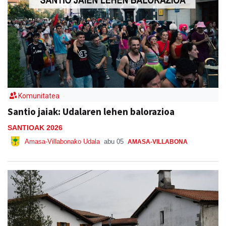
Komunitatea
Santio jaiak: Udalaren lehen balorazioa
SANTIOAK 2026
Amasa-Villabonako Udala
abu 05
AMASA-VILLABONA