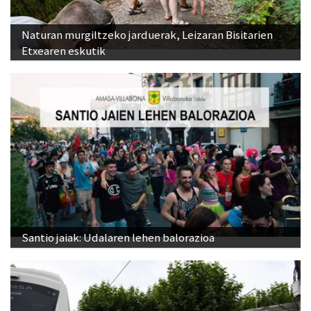
Naturan murgiltzeko jarduerak, Leizaran Bisitarien
Etxearen eskutik
Santio jaiak: Udalaren lehen balorazioa