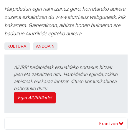
Harpidedun egin nahi izanez gero, horretarako aukera
zuzena eskaintzen du www.aiurri.eus webguneak, klik
bakarrera. Gainerakoan, albiste honen bukaeran ere
baduzue Aiurrikide egiteko aukera.
KULTURA
ANDOAIN
AIURRI hedabideak eskualdeko nortasun hitzak
jaso eta zabaltzen ditu. Harpidedun eginda, tokiko
albisteak euskaraz lantzen dituen komunikabidea
babestuko duzu.
Egin AIURRIkide!
Erantzun