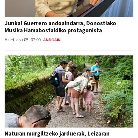
Junkal Guerrero andoaindarra, Donostiako
Musika Hamabostaldiko protagonista
Aiurri
abu 05, 07:00
ANDOAIN
Naturan murgiltzeko jarduerak, Leizaran