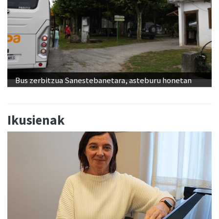
Bus zerbitzua Sanestebanetara, asteburu honetan
Ikusienak