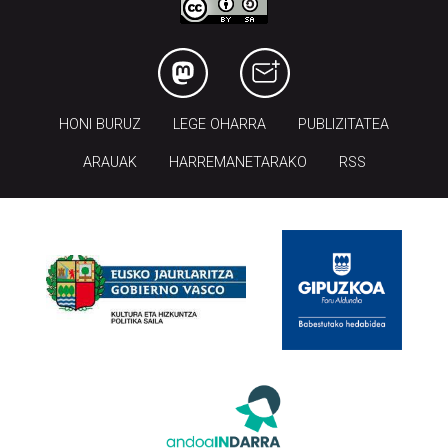
HONI BURUZ
LEGE OHARRA
PUBLIZITATEA
ARAUAK
HARREMANETARAKO
RSS