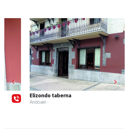
Previous
Next
Elizondo taberna
Andoain
-