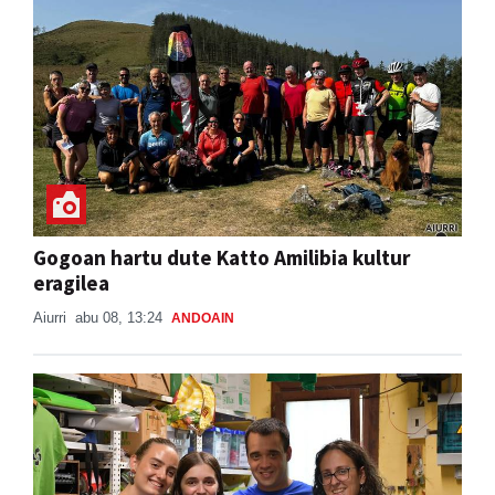
Gogoan hartu dute Katto Amilibia kultur
eragilea
Aiurri
abu 08, 13:24
ANDOAIN