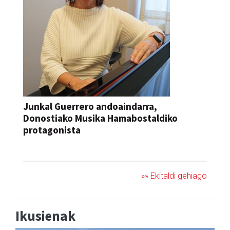
Junkal Guerrero andoaindarra,
Donostiako Musika Hamabostaldiko
protagonista
KONTZERTUA
»» Ekitaldi gehiago
Ikusienak