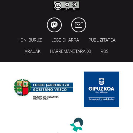
HONI BURUZ
LEGE OHARRA
PUBLIZITATEA
ARAUAK
HARREMANETARAKO
RSS