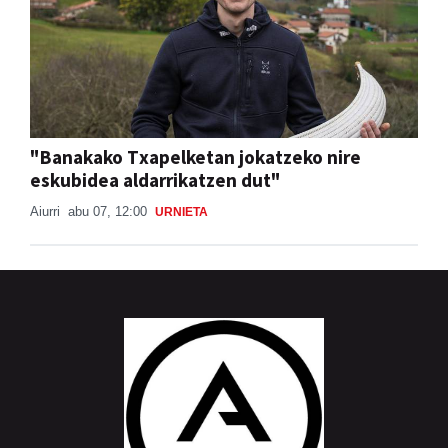
"Banakako Txapelketan jokatzeko nire
eskubidea aldarrikatzen dut"
Aiurri
abu 07, 12:00
URNIETA