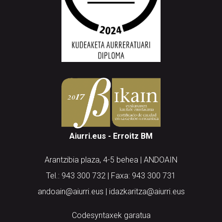
Aiurri.eus - Erroitz BM
Arantzibia plaza, 4-5 behea | ANDOAIN
Tel.: 943 300 732 | Faxa: 943 300 731
andoain@aiurri.eus | idazkaritza@aiurri.eus
Codesyntaxek garatua