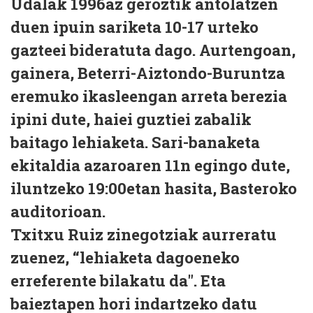
Udalak 1996az geroztik antolatzen
duen ipuin sariketa 10-17 urteko
gazteei bideratuta dago. Aurtengoan,
gainera, Beterri-Aiztondo-Buruntza
eremuko ikasleengan arreta berezia
ipini dute, haiei guztiei zabalik
baitago lehiaketa. Sari-banaketa
ekitaldia azaroaren 11n egingo dute,
iluntzeko 19:00etan hasita, Basteroko
auditorioan.
Txitxu Ruiz zinegotziak aurreratu
zuenez, “lehiaketa dagoeneko
erreferente bilakatu da". Eta
baieztapen hori indartzeko datu