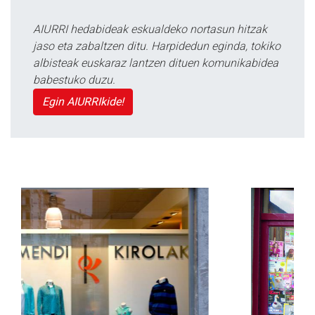
AIURRI hedabideak eskualdeko nortasun hitzak
jaso eta zabaltzen ditu. Harpidedun eginda, tokiko
albisteak euskaraz lantzen dituen komunikabidea
babestuko duzu.
Egin AIURRIkide!