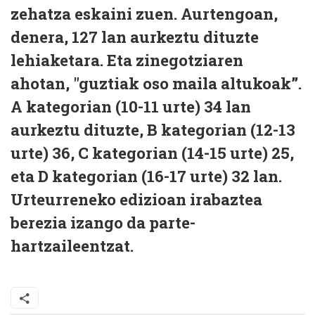
zehatza eskaini zuen. Aurtengoan,
denera, 127 lan aurkeztu dituzte
lehiaketara. Eta zinegotziaren
ahotan, "guztiak oso maila altukoak”.
A kategorian (10-11 urte) 34 lan
aurkeztu dituzte, B kategorian (12-13
urte) 36, C kategorian (14-15 urte) 25,
eta D kategorian (16-17 urte) 32 lan.
Urteurreneko edizioan irabaztea
berezia izango da parte-
hartzaileentzat.