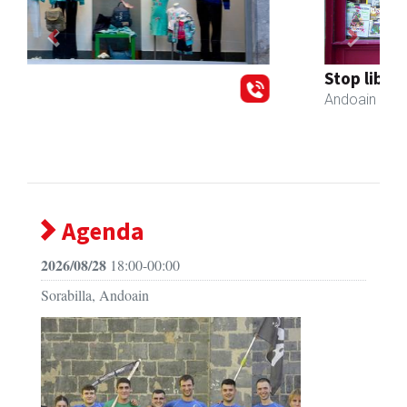
Previous
Next
Stop liburu-denda
Andoain
- Liburu-dendak
Agenda
2026/08/28
18:00-00:00
Sorabilla, Andoain