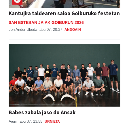
Kantujira taldearen saioa Goiburuko festetan
SAN ESTEBAN JAIAK GOIBURUN 2026
Jon Ander Ubeda
abu 07, 20:37
ANDOAIN
Babes zabala jaso du Ansak
Aiurri
abu 07, 13:55
URNIETA