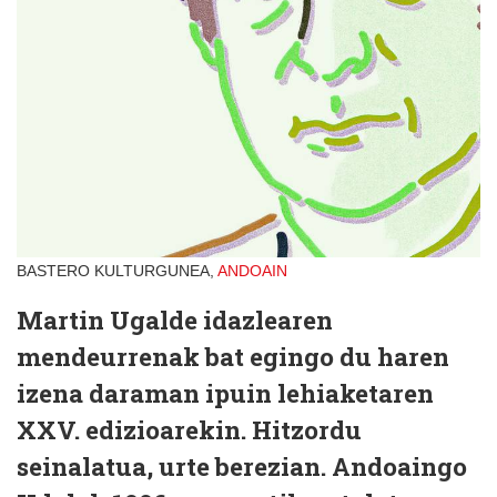
BASTERO KULTURGUNEA,
ANDOAIN
Martin Ugalde idazlearen
mendeurrenak bat egingo du haren
izena daraman ipuin lehiaketaren
XXV. edizioarekin. Hitzordu
seinalatua, urte berezian. Andoaingo