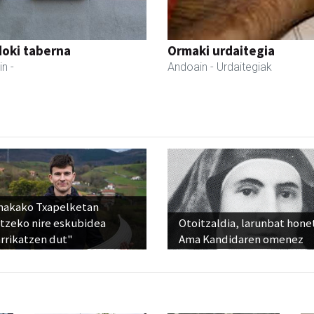
oki taberna
Ormaki urdaitegia
in
-
Andoain
- Urdaitegiak
nakako Txapelketan
atzeko nire eskubidea
Otoitzaldia, larunbat hone
rrikatzen dut"
Ama Kandidaren omenez