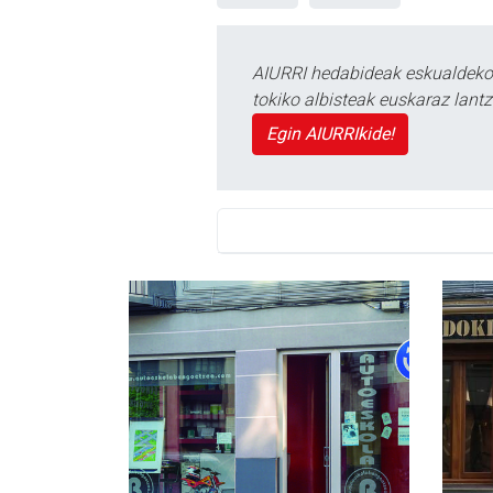
AIURRI hedabideak eskualdeko n
tokiko albisteak euskaraz lan
Egin AIURRIkide!