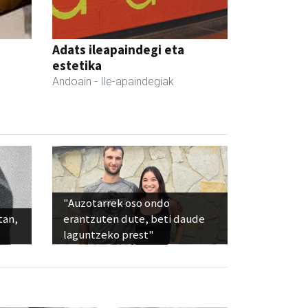
Adats ileapaindegi eta
estetika
Andoain
- Ile-apaindegiak
"Auzotarrek oso ondo
tan,
erantzuten dute, beti daude
laguntzeko prest"