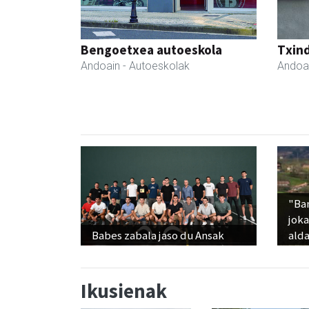
Bengoetxea autoeskola
Txind
Andoain
- Autoeskolak
Andoa
"Ba
jok
Babes zabala jaso du Ansak
alda
Ikusienak