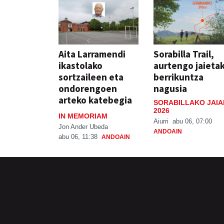
Aita Larramendi
Sorabilla Trail,
ikastolako
aurtengo jaieta
sortzaileen eta
berrikuntza
ondorengoen
nagusia
arteko katebegia
SORABILLAKO JAIA
2026
IN MEMORIAM
Aiurri
abu 06, 07:00
Jon Ander Ubeda
ANDOAIN
abu 06, 11:38
ANDOAIN