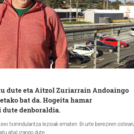
tu dute eta Aitzol Zuriarrain Andoaingo
etako bat da. Hogeita hamar
i dute denboraldia.
i txirrindularitza lezioak ematen. Bi urte bereziren ostean
atu ahal izango dute