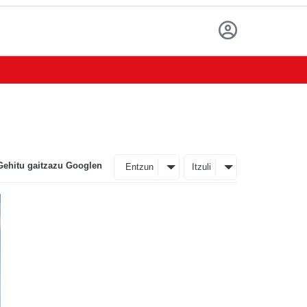
Gehitu gaitzazu Googlen
Entzun
Itzuli