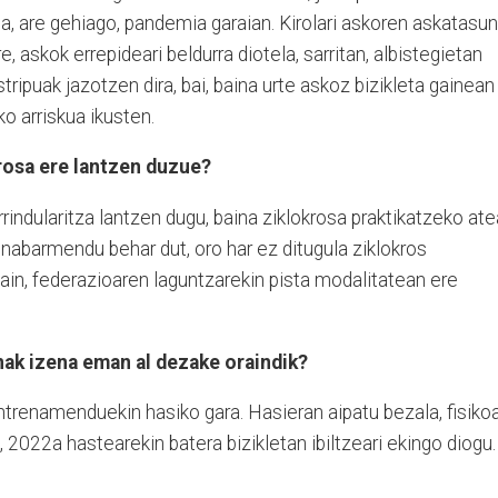
, are gehiago, pandemia garaian. Kirolari askoren askatasun
re, askok errepideari beldurra diotela, sarritan, albistegietan
tripuak jazotzen dira, bai, baina urte askoz bizikleta gainean
ko arriskua ikusten.
krosa ere lantzen duzue?
rrindularitza lantzen dugu, baina ziklokrosa praktikatzeko at
, nabarmendu behar dut, oro har ez ditugula ziklokros
in, federazioaren laguntzarekin pista modalitatean ere
enak izena eman al dezake oraindik?
ntrenamenduekin hasiko gara. Hasieran aipatu bezala, fisiko
 2022a hastearekin batera bizikletan ibiltzeari ekingo diogu.