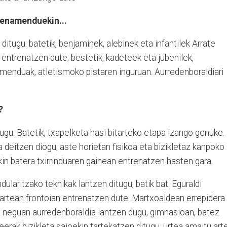
renamenduekin...
i ditugu: batetik, benjaminek, alebinek eta infantilek Arrate
 entrenatzen dute; bestetik, kadeteek eta jubenilek,
amenduak, atletismoko pistaren inguruan. Aurredenboraldiari
?
ugu. Batetik, txapelketa hasi bitarteko etapa izango genuke.
deitzen diogu; aste horietan fisikoa eta bizikletaz kanpoko
ekin batera txirrinduaren gainean entrenatzen hasten gara.
ndularitzako teknikak lantzen ditugu, batik bat. Eguraldi
tartean frontoian entrenatzen dute. Martxoaldean errepidera
iz, neguan aurredenboraldia lantzen dugu, gimnasioan, batez
erak bizikleta saioekin tartekatzen ditugu, urtea amaitu arte