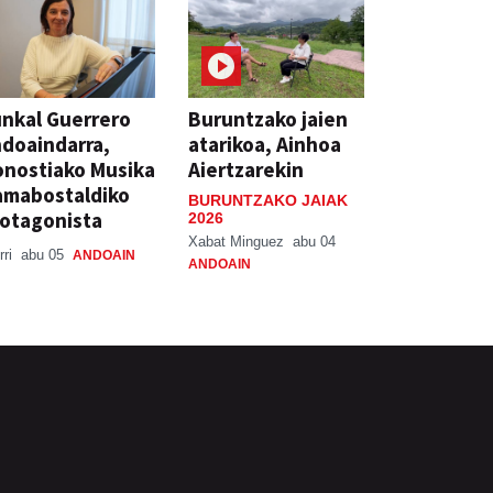
nkal Guerrero
Buruntzako jaien
doaindarra,
atarikoa, Ainhoa
nostiako Musika
Aiertzarekin
amabostaldiko
BURUNTZAKO JAIAK
otagonista
2026
Xabat Minguez
abu 04
rri
abu 05
ANDOAIN
ANDOAIN