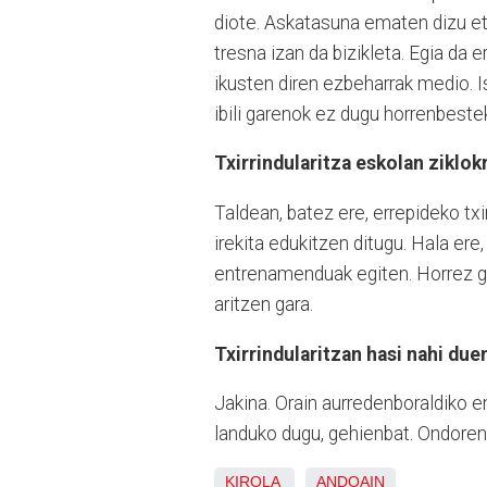
diote. Askatasuna ematen dizu eta
tresna izan da bizikleta. Egia da e
ikusten diren ezbeharrak medio. Is
ibili garenok ez dugu horrenbeste
Txirrindularitza eskolan ziklo
Taldean, batez ere, errepideko txi
irekita edukitzen ditugu. Hala ere
entrenamenduak egiten. Horrez ga
aritzen gara.
Txirrindularitzan hasi nahi du
Jakina. Orain aurredenboraldiko e
landuko dugu, gehienbat. Ondoren,
KIROLA
ANDOAIN