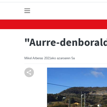
"Aurre-denborald
Mikel Arberas
2021eko azaroaren 5a