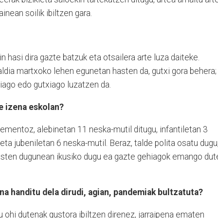
ainean soilik ibiltzen gara.
 hasi dira gazte batzuk eta otsailera arte luza daiteke.
raldia martxoko lehen egunetan hasten da, gutxi gora behera;
hiago edo gutxiago luzatzen da.
te izena eskolan?
Mementoz, alebinetan 11 neska-mutil ditugu, infantiletan 3
ta jubeniletan 6 neska-mutil. Beraz, talde polita osatu dugu
 hasten dugunean ikusiko dugu ea gazte gehiagok emango dut
na handitu dela dirudi, agian, pandemiak bultzatuta?
atu ohi dutenak gustora ibiltzen direnez, jarraipena ematen