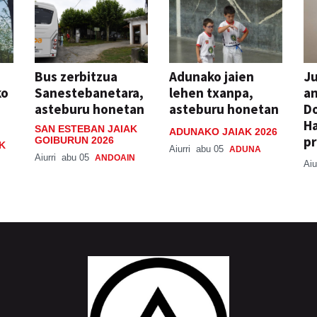
Bus zerbitzua
Adunako jaien
Ju
ko
Sanestebanetara,
lehen txanpa,
an
asteburu honetan
asteburu honetan
Do
H
SAN ESTEBAN JAIAK
ADUNAKO JAIAK 2026
pr
GOIBURUN 2026
K
Aiurri
abu 05
ADUNA
Aiurri
abu 05
ANDOAIN
Aiu