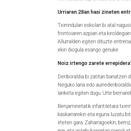
Urriaren 28an hasi zineten ent
Txirrindulari eskolan bi atal nagus
frontoiaren azpian eta kiroldegian
Allurralden egiten dituzte entren
ekin diogula esango genuke.
Noiz irtengo zarete errepidera
Denboraldia bi zatitan banatzen d
Neguko lana edo aurredenboraldia 
lanketa egiten dugu. Urte berriar
Benjaminetatik infantiletara txirri
kaskarrarekin eta eguna luzatu bi
irteten gara. Zaharragoekin, berr
ere, eta astebukaeretan mendi irte