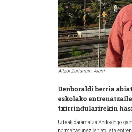
Aitzol Zuriarrain. Aiurri
Denboraldi berria abia
eskolako entrenatzaile
txirrindularirekin has
Urteak daramatza Andoaingo gaztee
normaltasunez lehiatu eta entren