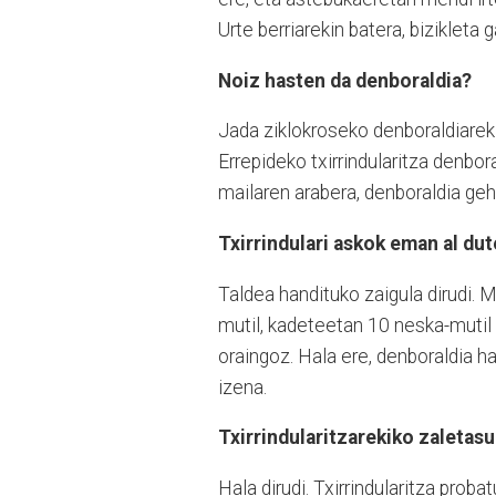
Urte berriarekin batera, bizikleta g
Noiz hasten da denboraldia?
Jada ziklokroseko denboraldiarekin
Errepideko txirrindularitza denbo
mailaren arabera, denboraldia ge
Txirrindulari askok eman al du
Taldea handituko zaigula dirudi. 
mutil, kadeteetan 10 neska-mutil e
oraingoz. Hala ere, denboraldia
izena.
Txirrindularitzarekiko zaletasu
Hala dirudi. Txirrindularitza prob