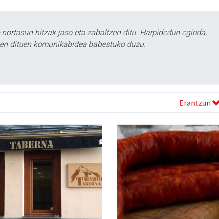
ortasun hitzak jaso eta zabaltzen ditu. Harpidedun eginda,
tzen dituen komunikabidea babestuko duzu.
Erantzun