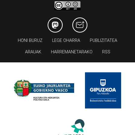
HONI BURUZ
LEGE OHARRA
PUBLIZITATEA
ARAUAK
HARREMANETARAKO
RSS