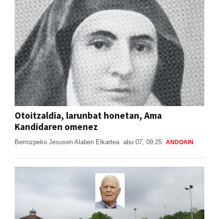
Otoitzaldia, larunbat honetan, Ama
Kandidaren omenez
Berrozpeko Jesusen Alaben Elkartea
abu 07, 09:25
ANDOAIN