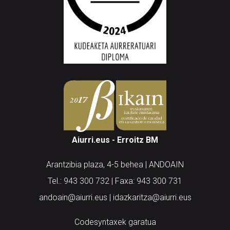
Aiurri.eus - Erroitz BM
Arantzibia plaza, 4-5 behea | ANDOAIN
Tel.: 943 300 732 | Faxa: 943 300 731
andoain@aiurri.eus | idazkaritza@aiurri.eus
Codesyntaxek garatua