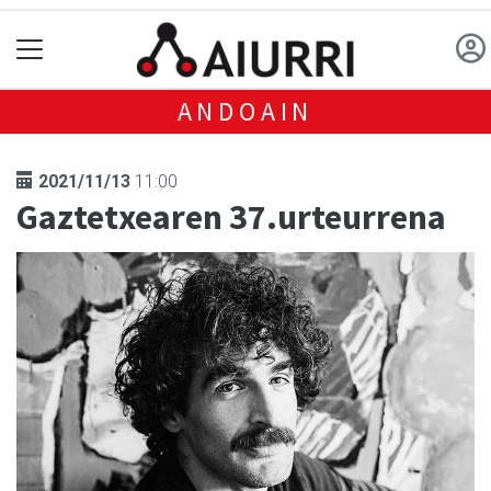
ANDOAIN
2021/11/13
11:00
Gaztetxearen 37.urteurrena