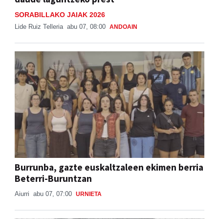
SORABILLAKO JAIAK 2026
Lide Ruiz Telleria
abu 07, 08:00
ANDOAIN
Burrunba, gazte euskaltzaleen ekimen berria
Beterri-Buruntzan
Aiurri
abu 07, 07:00
URNIETA