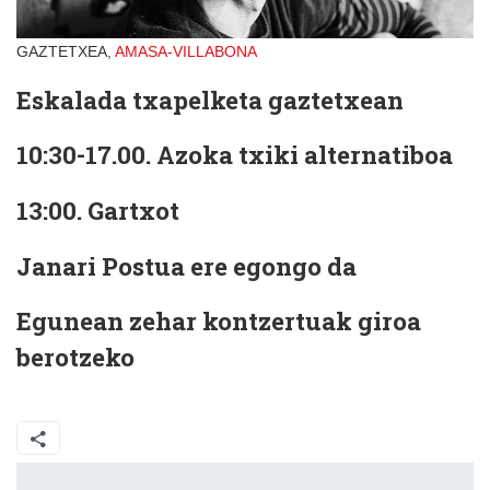
GAZTETXEA,
AMASA-VILLABONA
Eskalada txapelketa gaztetxean
10:30-17.00. Azoka txiki alternatiboa
13:00. Gartxot
Janari Postua ere egongo da
Egunean zehar kontzertuak giroa
berotzeko