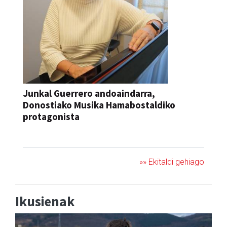
Junkal Guerrero andoaindarra,
Donostiako Musika Hamabostaldiko
protagonista
KONTZERTUA
»» Ekitaldi gehiago
Ikusienak