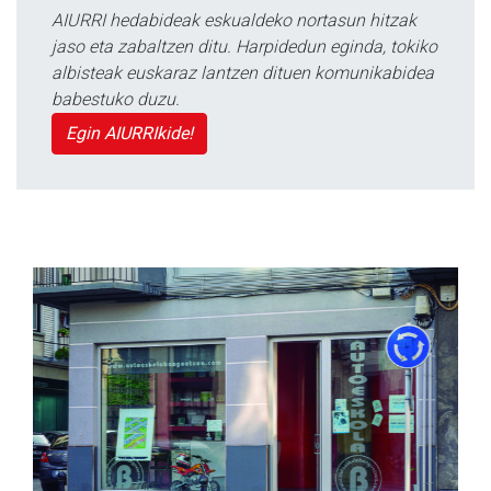
AIURRI hedabideak eskualdeko nortasun hitzak
jaso eta zabaltzen ditu. Harpidedun eginda, tokiko
albisteak euskaraz lantzen dituen komunikabidea
babestuko duzu.
Egin AIURRIkide!