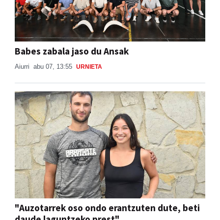
Babes zabala jaso du Ansak
Aiurri
abu 07, 13:55
URNIETA
"Auzotarrek oso ondo erantzuten dute, beti
daude laguntzeko prest"