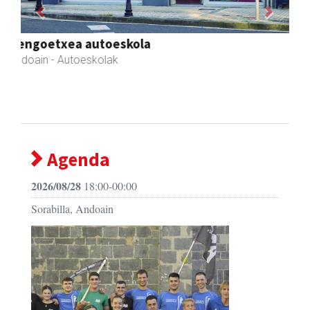
Previous
Next
Mendi autoeskola
Andoain
- Autoeskolak
Agenda
2026/08/28
18:00-00:00
Sorabilla, Andoain