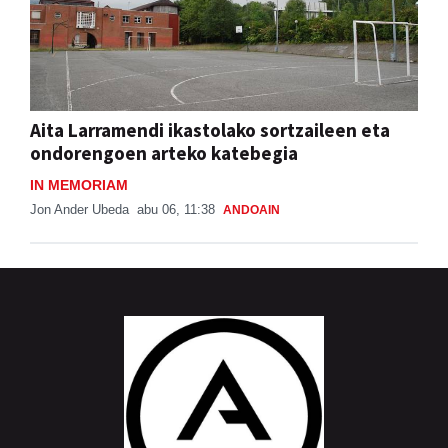
Aita Larramendi ikastolako sortzaileen eta
ondorengoen arteko katebegia
IN MEMORIAM
Jon Ander Ubeda
abu 06, 11:38
ANDOAIN