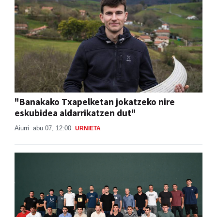
"Banakako Txapelketan jokatzeko nire
eskubidea aldarrikatzen dut"
Aiurri
abu 07, 12:00
URNIETA