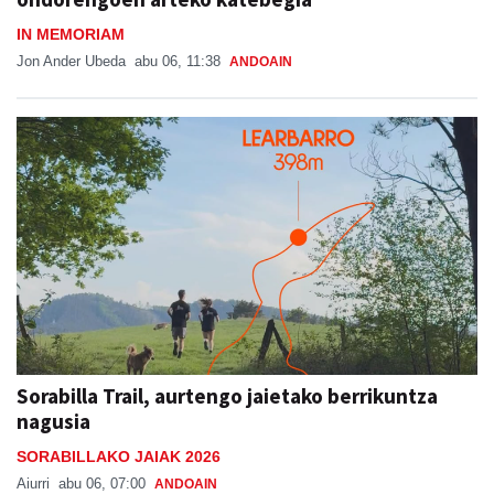
IN MEMORIAM
Jon Ander Ubeda
abu 06, 11:38
ANDOAIN
Sorabilla Trail, aurtengo jaietako berrikuntza
nagusia
SORABILLAKO JAIAK 2026
Aiurri
abu 06, 07:00
ANDOAIN