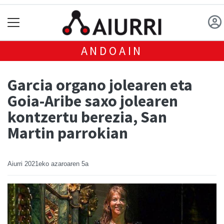
ANDOAIN
Garcia organo jolearen eta
Goia-Aribe saxo jolearen
kontzertu berezia, San
Martin parrokian
Aiurri
2021eko azaroaren 5a