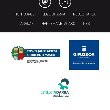
HONI BURUZ
LEGE OHARRA
PUBLIZITATEA
ARAUAK
HARREMANETARAKO
RSS