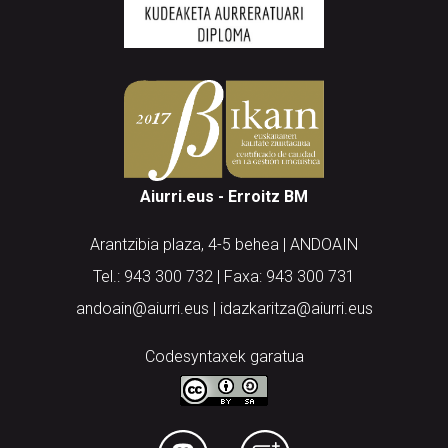
Aiurri.eus - Erroitz BM
Arantzibia plaza, 4-5 behea | ANDOAIN
Tel.: 943 300 732 | Faxa: 943 300 731
andoain@aiurri.eus | idazkaritza@aiurri.eus
Codesyntaxek garatua