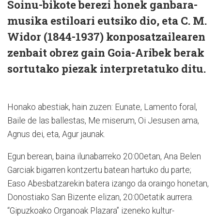
Soinu-bikote berezi honek ganbara-
musika estiloari eutsiko dio, eta C. M.
Widor (1844-1937) konposatzailearen
zenbait obrez gain Goia-Aribek berak
sortutako piezak interpretatuko ditu.
Honako abestiak, hain zuzen: Eunate, Lamento foral,
Baile de las ballestas, Me miserum, Oi Jesusen ama,
Agnus dei, eta, Agur jaunak.
Egun berean, baina ilunabarreko 20:00etan, Ana Belen
Garciak bigarren kontzertu batean hartuko du parte;
Easo Abesbatzarekin batera izango da oraingo honetan,
Donostiako San Bizente elizan, 20:00etatik aurrera.
“Gipuzkoako Organoak Plazara” izeneko kultur-