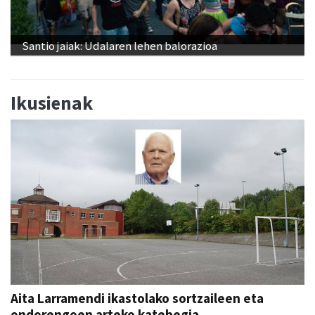
Santio jaiak: Udalaren lehen balorazioa
Ikusienak
Aita Larramendi ikastolako sortzaileen eta
ondorengoen arteko katebegia