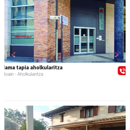
Previous
Next
Xixori belar-denda
Andoain
- Belar-denda