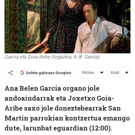
Garcia eta Goia-Aribe (Argazkia: A. B. Garcia)
Entzun
Itzuli
Gehitu gaitzazu Googlen
Ana Belen Garcia organo jole
andoaindarrak eta Joxetxo Goia-
Aribe saxo jole doneztebearrak San
Martin parrokian kontzertua emango
dute, larunbat eguardian (12:00).