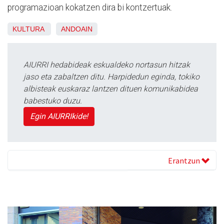
programazioan kokatzen dira bi kontzertuak.
KULTURA
ANDOAIN
AIURRI hedabideak eskualdeko nortasun hitzak
jaso eta zabaltzen ditu. Harpidedun eginda, tokiko
albisteak euskaraz lantzen dituen komunikabidea
babestuko duzu.
Egin AIURRIkide!
Erantzun