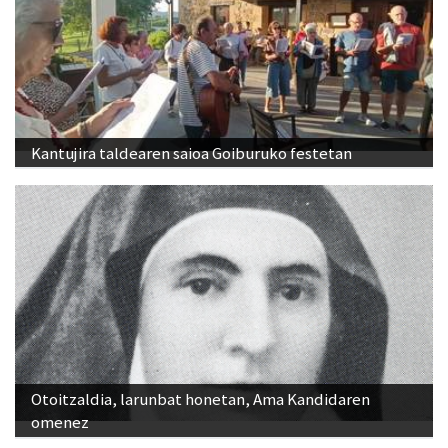
Kantujira taldearen saioa Goiburuko festetan
Otoitzaldia, larunbat honetan, Ama Kandidaren
omenez