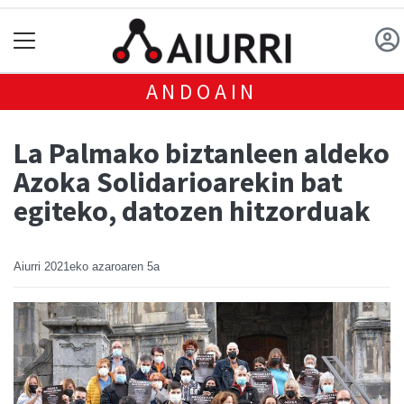
ANDOAIN
La Palmako biztanleen aldeko
Azoka Solidarioarekin bat
egiteko, datozen hitzorduak
Aiurri
2021eko azaroaren 5a