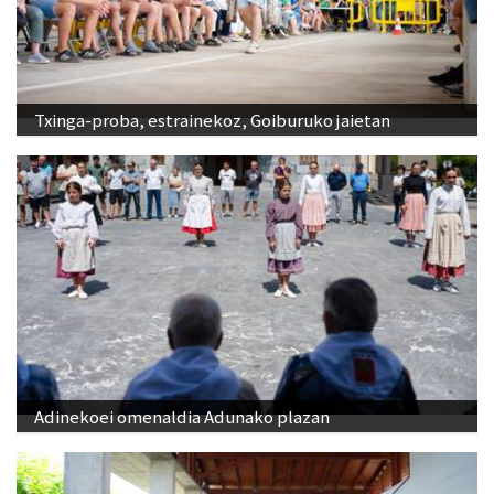
Txinga-proba, estrainekoz, Goiburuko jaietan
Adinekoei omenaldia Adunako plazan