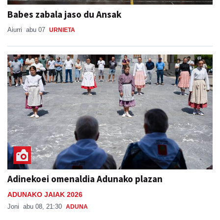
Babes zabala jaso du Ansak
Aiurri
abu 07
URNIETA
Adinekoei omenaldia Adunako plazan
ADUNAKO JAIAK 2026
Joni
abu 08, 21:30
ADUNA