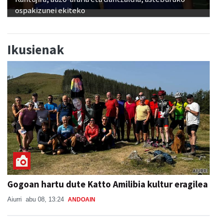
ospakizunei ekiteko
Ikusienak
Gogoan hartu dute Katto Amilibia kultur eragilea
Aiurri
abu 08, 13:24
ANDOAIN