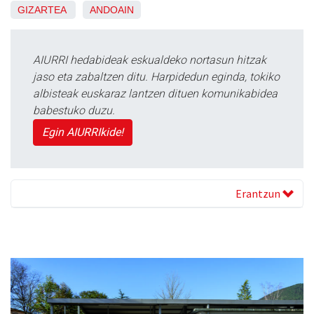
GIZARTEA
ANDOAIN
AIURRI hedabideak eskualdeko nortasun hitzak
jaso eta zabaltzen ditu. Harpidedun eginda, tokiko
albisteak euskaraz lantzen dituen komunikabidea
babestuko duzu.
Egin AIURRIkide!
Erantzun