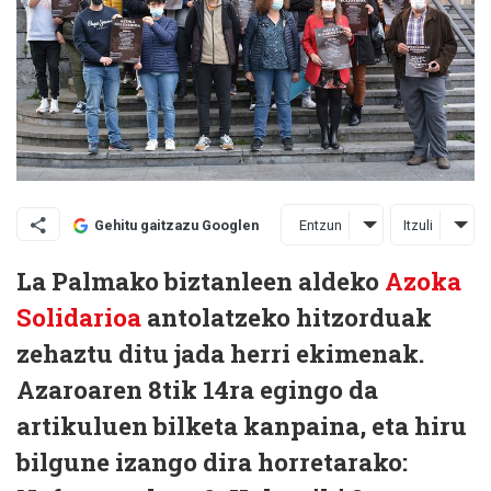
Entzun
Itzuli
Gehitu gaitzazu Googlen
La Palmako biztanleen aldeko
Azoka
Solidarioa
antolatzeko hitzorduak
zehaztu ditu jada herri ekimenak.
Azaroaren 8tik 14ra egingo da
artikuluen bilketa kanpaina, eta hiru
bilgune izango dira horretarako: