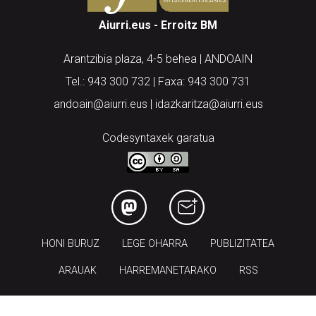
Aiurri.eus - Erroitz BM
Arantzibia plaza, 4-5 behea | ANDOAIN
Tel.: 943 300 732 | Faxa: 943 300 731
andoain@aiurri.eus | idazkaritza@aiurri.eus
Codesyntaxek garatua
HONI BURUZ
LEGE OHARRA
PUBLIZITATEA
ARAUAK
HARREMANETARAKO
RSS