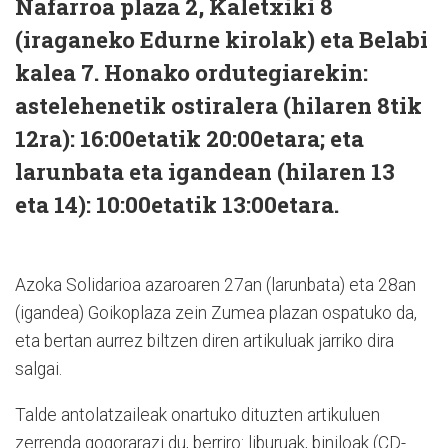
Nafarroa plaza 2, Kaletxiki 8
(iraganeko Edurne kirolak) eta Belabi
kalea 7. Honako ordutegiarekin:
astelehenetik ostiralera (hilaren 8tik
12ra): 16:00etatik 20:00etara; eta
larunbata eta igandean (hilaren 13
eta 14): 10:00etatik 13:00etara.
Azoka Solidarioa azaroaren 27an (larunbata) eta 28an
(igandea) Goikoplaza zein Zumea plazan ospatuko da,
eta bertan aurrez biltzen diren artikuluak jarriko dira
salgai.
Talde antolatzaileak onartuko dituzten artikuluen
zerrenda gogorarazi du, berriro: liburuak, biniloak (CD-