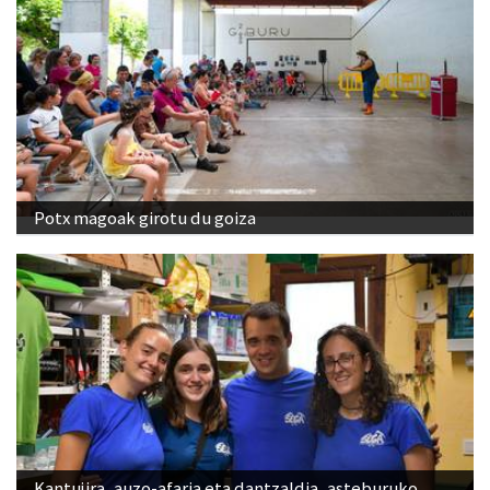
Potx magoak girotu du goiza
Kantujira, auzo-afaria eta dantzaldia, asteburuko