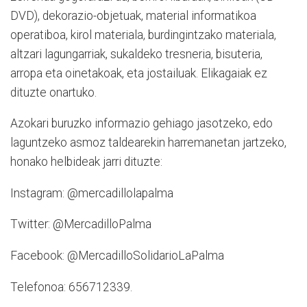
DVD), dekorazio-objetuak, material informatikoa
operatiboa, kirol materiala, burdingintzako materiala,
altzari lagungarriak, sukaldeko tresneria, bisuteria,
arropa eta oinetakoak, eta jostailuak. Elikagaiak ez
dituzte onartuko.
Azokari buruzko informazio gehiago jasotzeko, edo
laguntzeko asmoz taldearekin harremanetan jartzeko,
honako helbideak jarri dituzte:
Instagram: @mercadillolapalma
Twitter: @MercadilloPalma
Facebook: @MercadilloSolidarioLaPalma
Telefonoa: 656712339.