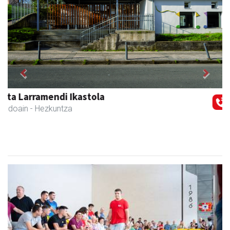
Previous
Next
Bengoetxea autoeskola
Andoain
- Autoeskolak