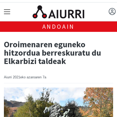
ANDOAIN
Oroimenaren eguneko
hitzordua berreskuratu du
Elkarbizi taldeak
Aiurri
2021eko azaroaren 7a