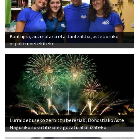
Kantujira, auzo-afaria eta dantzaldia, asteburuko
ospakizunei ekiteko
Lurraldebuseko zerbitzu bereziak, Donostiako Aste
Nagusiko su-artifizialez gozatu ahal izateko