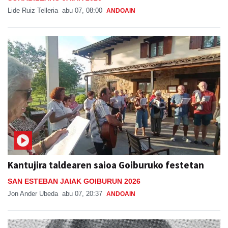
Lide Ruiz Telleria
abu 07, 08:00
ANDOAIN
Kantujira taldearen saioa Goiburuko festetan
SAN ESTEBAN JAIAK GOIBURUN 2026
Jon Ander Ubeda
abu 07, 20:37
ANDOAIN