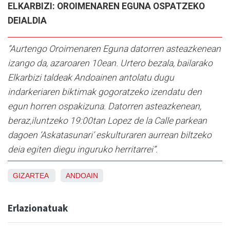
ELKARBIZI: OROIMENAREN EGUNA OSPATZEKO
DEIALDIA
“Aurtengo Oroimenaren Eguna datorren asteazkenean
izango da, azaroaren 10ean. Urtero bezala, bailarako
Elkarbizi taldeak Andoainen antolatu dugu
indarkeriaren biktimak gogoratzeko izendatu den
egun horren ospakizuna. Datorren asteazkenean,
beraz,iluntzeko 19:00tan Lopez de la Calle parkean
dagoen ‘Askatasunari’ eskulturaren aurrean biltzeko
deia egiten diegu inguruko herritarrei”.
GIZARTEA
ANDOAIN
Erlazionatuak