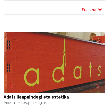
Erantzun
Previous
Next
Adats ileapaindegi eta estetika
Andoain
- Ile-apaindegiak