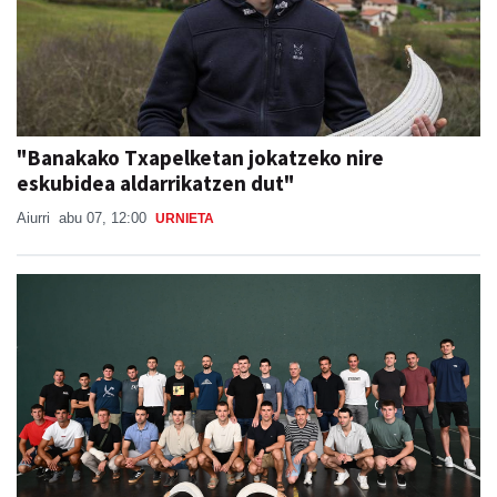
"Banakako Txapelketan jokatzeko nire
eskubidea aldarrikatzen dut"
Aiurri
abu 07, 12:00
URNIETA