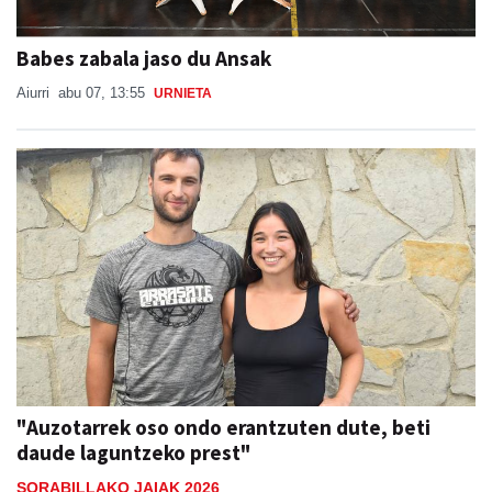
Babes zabala jaso du Ansak
Aiurri
abu 07, 13:55
URNIETA
"Auzotarrek oso ondo erantzuten dute, beti
daude laguntzeko prest"
SORABILLAKO JAIAK 2026