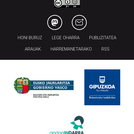
HONI BURUZ
LEGE OHARRA
PUBLIZITATEA
ARAUAK
HARREMANETARAKO
RSS