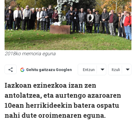
2018ko memoria eguna
Entzun
Itzuli
Gehitu gaitzazu Googlen
Iazkoan ezinezkoa izan zen
antolatzea, eta aurtengo azaroaren
10ean herrikideekin batera ospatu
nahi dute oroimenaren eguna.