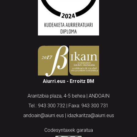
Aiurri.eus - Erroitz BM
Arantzibia plaza, 4-5 behea | ANDOAIN
Tel.: 943 300 732 | Faxa: 943 300 731
andoain@aiurri.eus | idazkaritza@aiurri.eus
Codesyntaxek garatua