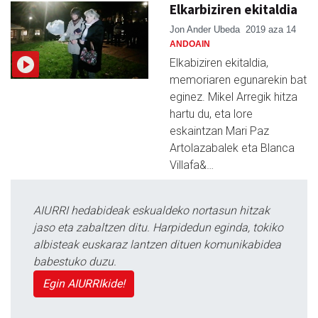
Elkarbiziren ekitaldia
Jon Ander Ubeda
2019 aza 14
ANDOAIN
Elkabiziren ekitaldia,
memoriaren egunarekin bat
eginez. Mikel Arregik hitza
hartu du, eta lore
eskaintzan Mari Paz
Artolazabalek eta Blanca
Villafa&…
AIURRI hedabideak eskualdeko nortasun hitzak
jaso eta zabaltzen ditu. Harpidedun eginda, tokiko
albisteak euskaraz lantzen dituen komunikabidea
babestuko duzu.
Egin AIURRIkide!