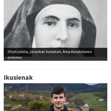
Otoitzaldia, larunbat honetan, Ama Kandidaren
omenez
Ikusienak