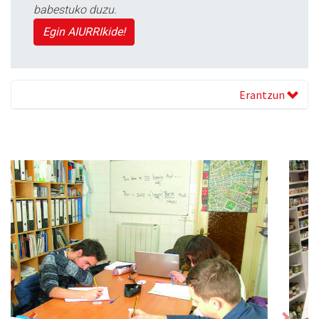
babestuko duzu.
Egin AIURRIkide!
Erantzun