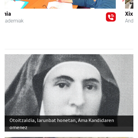
Previous
Next
Xixori belar-denda
Andoain
- Belar-denda
Otoitzaldia, larunbat honetan, Ama Kandidaren
omenez