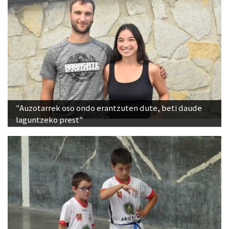
"Auzotarrek oso ondo erantzuten dute, beti daude
laguntzeko prest"