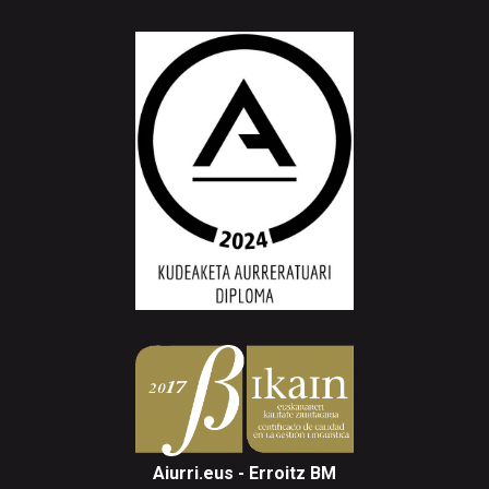
Aiurri.eus - Erroitz BM