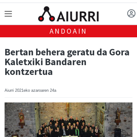
ANDOAIN
Bertan behera geratu da Gora
Kaletxiki Bandaren
kontzertua
Aiurri
2021eko azaroaren 24a