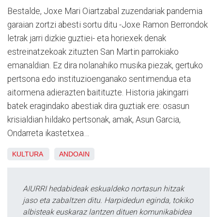
Bestalde, Joxe Mari Oiartzabal zuzendariak pandemia
garaian zortzi abesti sortu ditu -Joxe Ramon Berrondok
letrak jarri dizkie guztiei- eta horiexek denak
estreinatzekoak zituzten San Martin parrokiako
emanaldian. Ez dira nolanahiko musika piezak, gertuko
pertsona edo instituzioenganako sentimendua eta
aitormena adierazten baitituzte. Historia jakingarri
batek eragindako abestiak dira guztiak ere: osasun
krisialdian hildako pertsonak, amak, Asun Garcia,
Ondarreta ikastetxea…
KULTURA
ANDOAIN
AIURRI hedabideak eskualdeko nortasun hitzak
jaso eta zabaltzen ditu. Harpidedun eginda, tokiko
albisteak euskaraz lantzen dituen komunikabidea