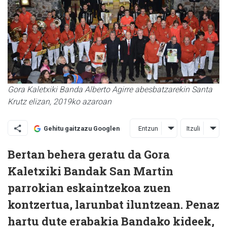
Gora Kaletxiki Banda Alberto Agirre abesbatzarekin Santa
Krutz elizan, 2019ko azaroan
Entzun
Itzuli
Gehitu gaitzazu Googlen
Bertan behera geratu da Gora
Kaletxiki Bandak San Martin
parrokian eskaintzekoa zuen
kontzertua, larunbat iluntzean. Penaz
hartu dute erabakia Bandako kideek,