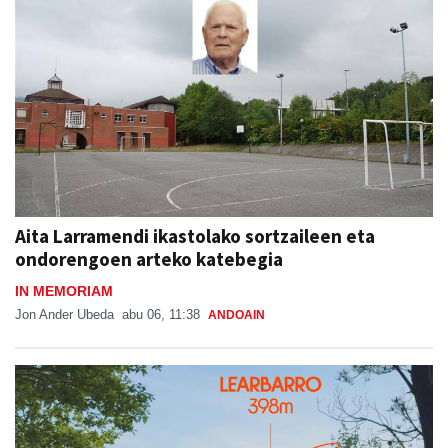
Aita Larramendi ikastolako sortzaileen eta
ondorengoen arteko katebegia
IN MEMORIAM
Jon Ander Ubeda
abu 06, 11:38
ANDOAIN