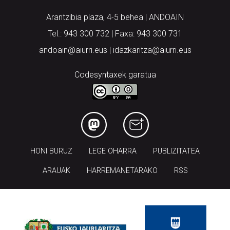
Arantzibia plaza, 4-5 behea | ANDOAIN
Tel.: 943 300 732 | Faxa: 943 300 731
andoain@aiurri.eus | idazkaritza@aiurri.eus
Codesyntaxek garatua
HONI BURUZ
LEGE OHARRA
PUBLIZITATEA
ARAUAK
HARREMANETARAKO
RSS