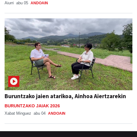
Aiurri
abu 05
ANDOAIN
Buruntzako jaien atarikoa, Ainhoa Aiertzarekin
BURUNTZAKO JAIAK 2026
Xabat Minguez
abu 04
ANDOAIN