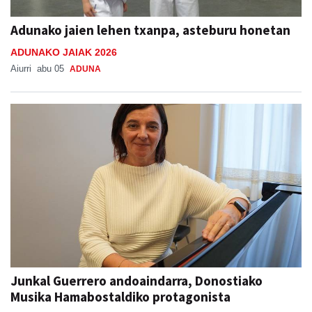
Adunako jaien lehen txanpa, asteburu honetan
ADUNAKO JAIAK 2026
Aiurri
abu 05
ADUNA
Junkal Guerrero andoaindarra, Donostiako
Musika Hamabostaldiko protagonista