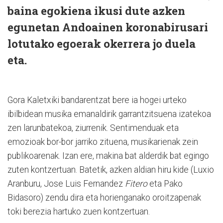
baina egokiena ikusi dute azken
egunetan Andoainen koronabirusari
lotutako egoerak okerrera jo duela
eta.
Gora Kaletxiki bandarentzat bere ia hogei urteko
ibilbidean musika emanaldirik garrantzitsuena izatekoa
zen larunbatekoa, ziurrenik. Sentimenduak eta
emozioak bor-bor jarriko zituena, musikarienak zein
publikoarenak. Izan ere, makina bat alderdik bat egingo
zuten kontzertuan. Batetik, azken aldian hiru kide (Luxio
Aranburu, Jose Luis Fernandez
Fitero
eta Pako
Bidasoro) zendu dira eta horienganako oroitzapenak
toki berezia hartuko zuen kontzertuan.