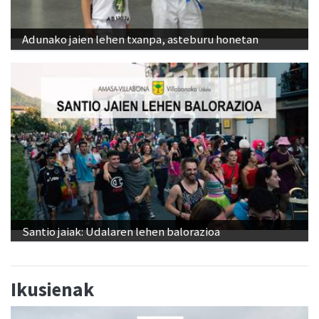
Adunako jaien lehen txanpa, asteburu honetan
Santio jaiak: Udalaren lehen balorazioa
Ikusienak