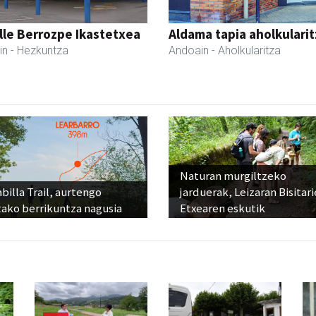
lle Berrozpe Ikastetxea
Aldama tapia aholkularit
in
- Hezkuntza
Andoain
- Aholkularitza
Naturan murgiltzeko
billa Trail, aurtengo
jarduerak, Leizaran Bisitar
tako berrikuntza nagusia
Etxearen eskutik