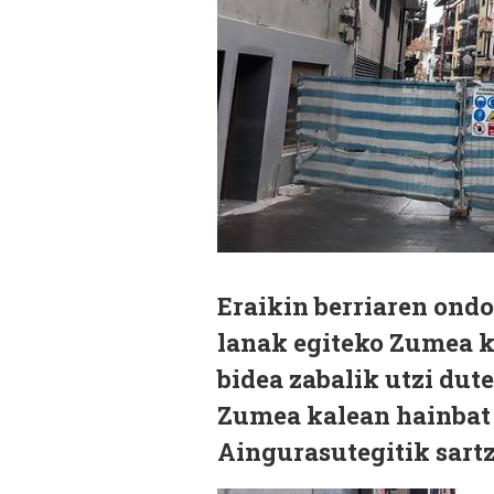
Eraikin berriaren ondo
lanak egiteko Zumea ka
bidea zabalik utzi dute
Zumea kalean hainbat 
Aingurasutegitik sart