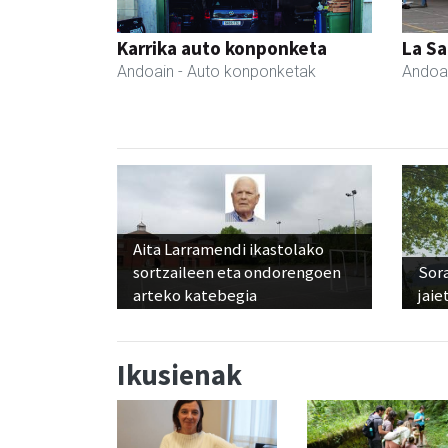
Karrika auto konponketa
La Sa
Andoain
- Auto konponketak
Andoa
Aita Larramendi ikastolako
sortzaileen eta ondorengoen
Sora
arteko katebegia
jaie
Ikusienak