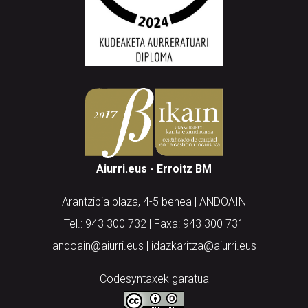
Aiurri.eus - Erroitz BM
Arantzibia plaza, 4-5 behea | ANDOAIN
Tel.: 943 300 732 | Faxa: 943 300 731
andoain@aiurri.eus | idazkaritza@aiurri.eus
Codesyntaxek garatua