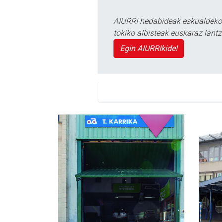
AIURRI hedabideak eskualdeko n
tokiko albisteak euskaraz lan
Egin AIURRIkide!