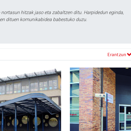
ortasun hitzak jaso eta zabaltzen ditu. Harpidedun eginda,
tzen dituen komunikabidea babestuko duzu.
Erantzun