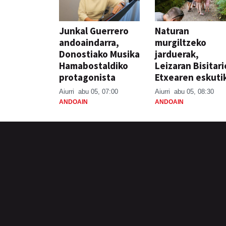
Junkal Guerrero
Naturan
andoaindarra,
murgiltzeko
Donostiako Musika
jarduerak,
Hamabostaldiko
Leizaran Bisitar
protagonista
Etxearen eskuti
Aiurri
abu 05, 07:00
Aiurri
abu 05, 08:30
ANDOAIN
ANDOAIN