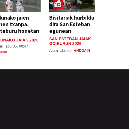
unako jaien
Bisitariak hurbildu
hen txanpa,
dira San Esteban
steburu honetan
egunean
SAN ESTEBAN JAIAK
UNAKO JAIAK 2026
GOIBURUN 2026
rri
abu 05, 08:47
Aiurri
abu 03
ANDOAIN
UNA