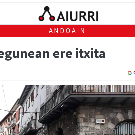
ANDOAIN
egunean ere itxita