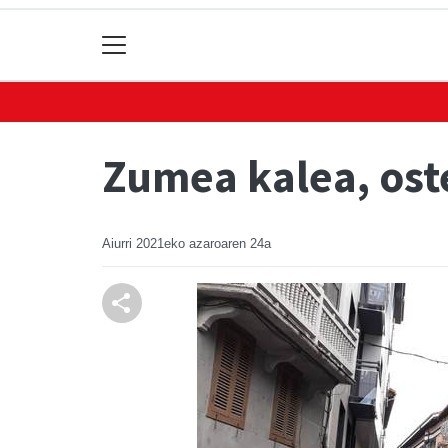
Zumea kalea, ost
Aiurri
2021eko azaroaren 24a