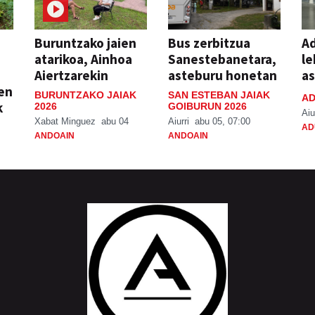
Buruntzako jaien
Bus zerbitzua
Ad
atarikoa, Ainhoa
Sanestebanetara,
le
Aiertzarekin
asteburu honetan
a
ien
BURUNTZAKO JAIAK
SAN ESTEBAN JAIAK
AD
k
2026
GOIBURUN 2026
Aiu
Xabat Minguez
abu 04
Aiurri
abu 05, 07:00
AD
ANDOAIN
ANDOAIN