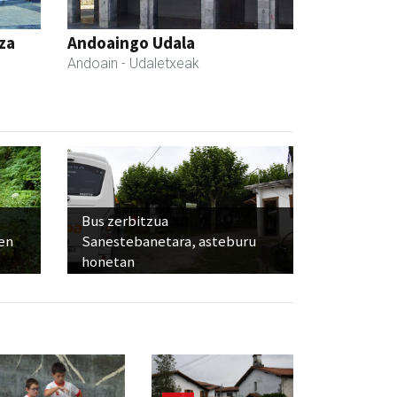
za
Andoaingo Udala
Andoain
- Udaletxeak
Bus zerbitzua
ien
Sanestebanetara, asteburu
honetan