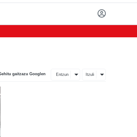
Gehitu gaitzazu Googlen
Entzun
Itzuli