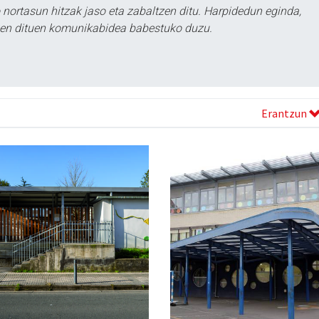
ortasun hitzak jaso eta zabaltzen ditu. Harpidedun eginda,
tzen dituen komunikabidea babestuko duzu.
Erantzun