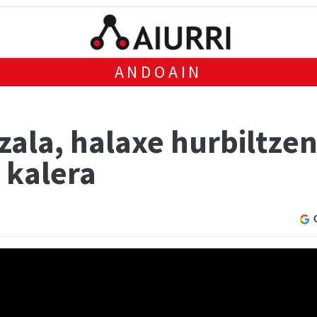
ANDOAIN
zala, halaxe hurbiltzen
 kalera