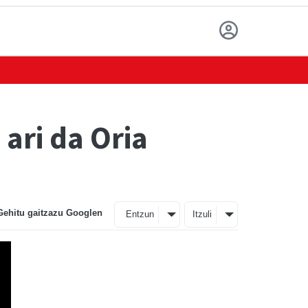
 ari da Oria
Gehitu gaitzazu Googlen
Entzun
Itzuli