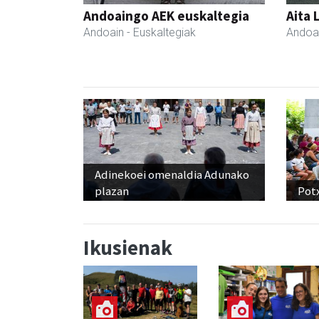
Andoaingo AEK euskaltegia
Aita 
Andoain
- Euskaltegiak
Andoa
Adinekoei omenaldia Adunako
plazan
Pot
Ikusienak