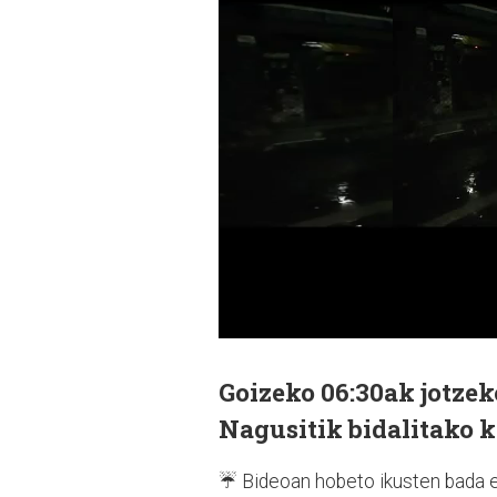
Goizeko 06:30ak jotze
Nagusitik bidalitako 
☔️ Bideoan hobeto ikusten bada e