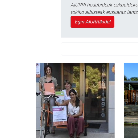
AIURRI hedabideak eskualdeko n
tokiko albisteak euskaraz lan
Egin AIURRIkide!