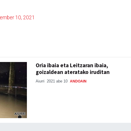
ember 10, 2021
Oria ibaia eta Leitzaran ibaia,
goizaldean ateratako iruditan
Aiurri
2021 abe 10
ANDOAIN