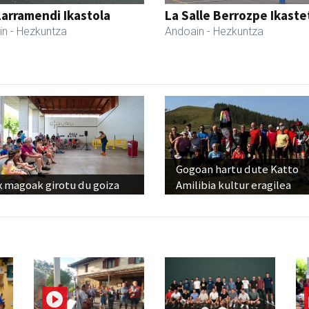
Larramendi Ikastola
La Salle Berrozpe Ikast
in
- Hezkuntza
Andoain
- Hezkuntza
Gogoan hartu dute Katto
x magoak girotu du goiza
Amilibia kultur eragilea