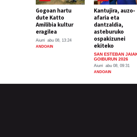
Gogoan hartu
Kantujira, auzo-
dute Katto
afaria eta
Amilibia kultur
dantzaldia,
eragilea
asteburuko
ospakizunei
Aiurri
abu 08, 13:24
ekiteko
ANDOAIN
SAN ESTEBAN JAIA
GOIBURUN 2026
Aiurri
abu 08, 09:31
ANDOAIN