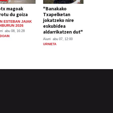
otx magoak
"Banakako
rotu du goiza
Txapelketan
jokatzeko nire
N ESTEBAN JAIAK
eskubidea
IBURUN 2026
aldarrikatzen dut"
rri
abu 08, 16:28
DOAIN
Aiurri
abu 07, 12:00
URNIETA