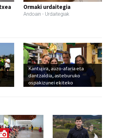
etxea
Ormaki urdaitegia
Andoain
- Urdaitegiak
Kantujira, auzo-afaria eta
dantzaldia, asteburuko
ospakizunei ekiteko