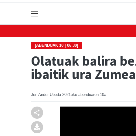
[ABENDUAK 10 | 06:30]
Olatuak balira be
ibaitik ura Zumea
Jon Ander Ubeda
2021eko abenduaren 10a