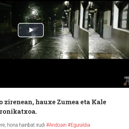
ko zirenean, hauxe Zumea eta Kale
kronikatxoa.
re, hona hainbat irudi
#Andoain
#Eguraldia