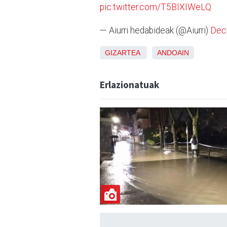
pic.twitter.com/T5BIXIWeLQ
— Aiurri hedabideak (@Aiurri)
Dec
GIZARTEA
ANDOAIN
Erlazionatuak