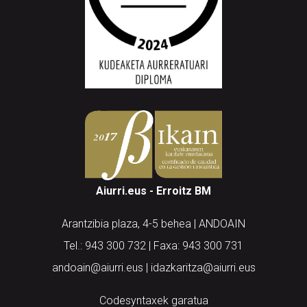
Aiurri.eus - Erroitz BM
Arantzibia plaza, 4-5 behea | ANDOAIN
Tel.: 943 300 732 | Faxa: 943 300 731
andoain@aiurri.eus | idazkaritza@aiurri.eus
Codesyntaxek garatua