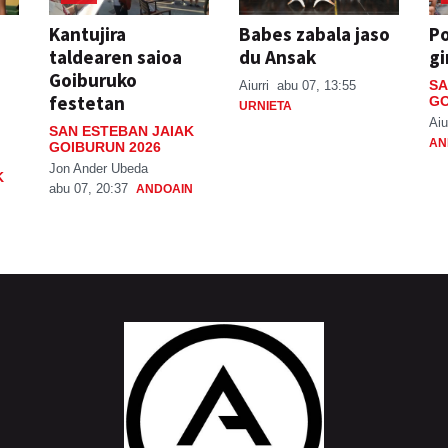
Kantujira
Babes zabala jaso
P
taldearen saioa
du Ansak
gi
Goiburuko
SA
Aiurri
abu 07, 13:55
festetan
GO
URNIETA
Aiu
SAN ESTEBAN JAIAK
AN
GOIBURUN 2026
Jon Ander Ubeda
K
abu 07, 20:37
ANDOAIN