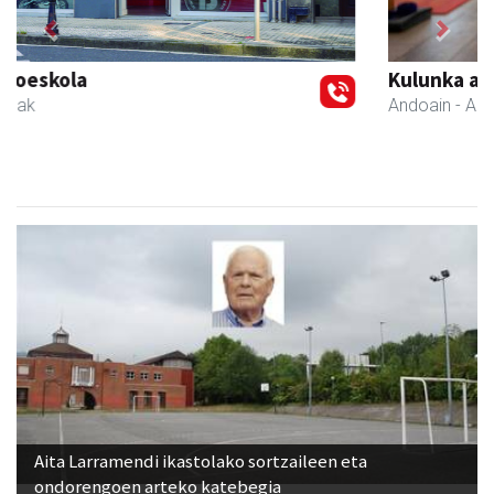
Previous
Next
Kulunka aeroyoga zentroa
Andoain
- Aeroyoga
Aita Larramendi ikastolako sortzaileen eta
ondorengoen arteko katebegia