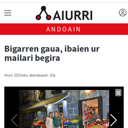
ANDOAIN
Bigarren gaua, ibaien ur
mailari begira
Aiurri
2021eko abenduaren 10a