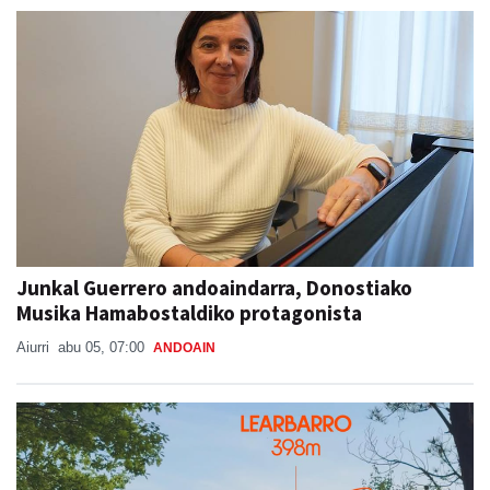
Junkal Guerrero andoaindarra, Donostiako
Musika Hamabostaldiko protagonista
Aiurri
abu 05, 07:00
ANDOAIN