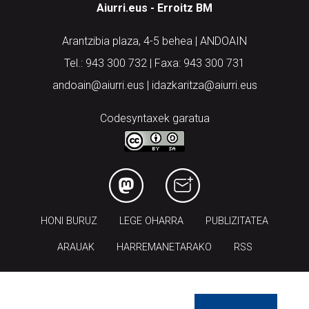
Aiurri.eus - Erroitz BM
Arantzibia plaza, 4-5 behea | ANDOAIN
Tel.: 943 300 732 | Faxa: 943 300 731
andoain@aiurri.eus | idazkaritza@aiurri.eus
Codesyntaxek garatua
HONI BURUZ
LEGE OHARRA
PUBLIZITATEA
ARAUAK
HARREMANETARAKO
RSS