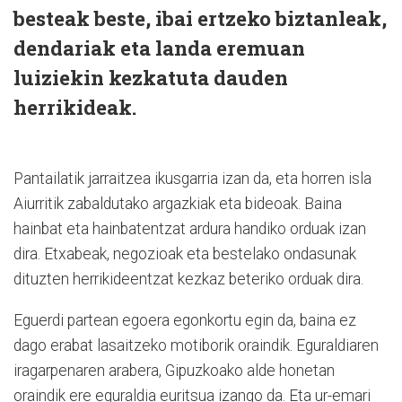
besteak beste, ibai ertzeko biztanleak,
dendariak eta landa eremuan
luiziekin kezkatuta dauden
herrikideak.
Pantailatik jarraitzea ikusgarria izan da, eta horren isla
Aiurritik zabaldutako argazkiak eta bideoak. Baina
hainbat eta hainbatentzat ardura handiko orduak izan
dira. Etxabeak, negozioak eta bestelako ondasunak
dituzten herrikideentzat kezkaz beteriko orduak dira.
Eguerdi partean egoera egonkortu egin da, baina ez
dago erabat lasaitzeko motiborik oraindik. Eguraldiaren
iragarpenaren arabera, Gipuzkoako alde honetan
oraindik ere eguraldia euritsua izango da. Eta ur-emari