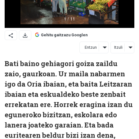
Gehitu gaitzazu Googlen
Entzun
Itzuli
Bati baino gehiagori goiza zaildu
zaio, gaurkoan. Ur maila nabarmen
igo da Oria ibaian, eta baita Leitzaran
ibaian eta eskualdeko beste zenbait
errekatan ere. Horrek eragina izan du
eguneroko bizitzan, eskolara edo
lanera joateko garaian. Eta bada
euritearen beldur bizi izan dena,