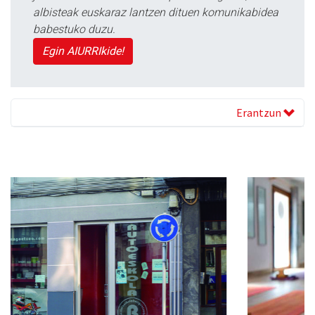
albisteak euskaraz lantzen dituen komunikabidea
babestuko duzu.
Egin AIURRIkide!
Erantzun