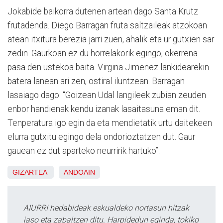
Jokabide baikorra dutenen artean dago Santa Krutz
frutadenda. Diego Barragan fruta saltzaileak atzokoan
atean itxitura berezia jarri zuen, ahalik eta ur gutxien sar
zedin. Gaurkoan ez du horrelakorik egingo, okerrena
pasa den ustekoa baita. Virgina Jimenez lankidearekin
batera lanean ari zen, ostiral iluntzean. Barragan
lasaiago dago: “Goizean Udal langileek zubian zeuden
enbor handienak kendu izanak lasaitasuna eman dit.
Tenperatura igo egin da eta mendietatik urtu daitekeen
elurra gutxitu egingo dela ondorioztatzen dut. Gaur
gauean ez dut aparteko neurririk hartuko”.
GIZARTEA
ANDOAIN
AIURRI hedabideak eskualdeko nortasun hitzak
jaso eta zabaltzen ditu. Harpidedun eginda, tokiko