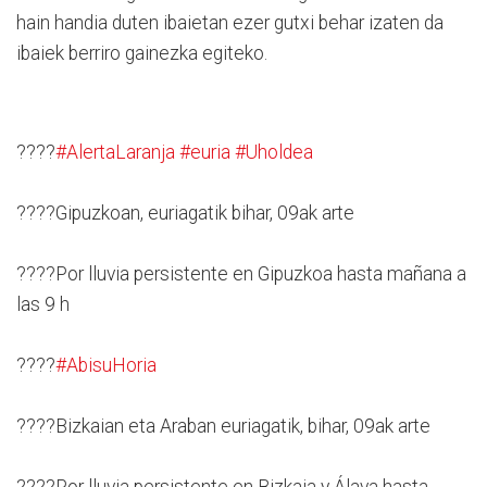
hain handia duten ibaietan ezer gutxi behar izaten da
ibaiek berriro gainezka egiteko.
????
#AlertaLaranja
#euria
#Uholdea
????Gipuzkoan, euriagatik bihar, 09ak arte
????Por lluvia persistente en Gipuzkoa hasta mañana a
las 9 h
????
#AbisuHoria
????Bizkaian eta Araban euriagatik, bihar, 09ak arte