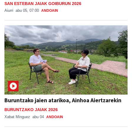
SAN ESTEBAN JAIAK GOIBURUN 2026
Aiurri
abu 05, 07:00
ANDOAIN
Buruntzako jaien atarikoa, Ainhoa Aiertzarekin
BURUNTZAKO JAIAK 2026
Xabat Minguez
abu 04
ANDOAIN