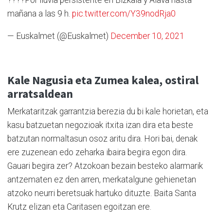
????Por lluvia persistente en Bizkaia y Álava hasta
mañana a las 9 h.
pic.twitter.com/Y39nodRja0
— Euskalmet (@Euskalmet)
December 10, 2021
Kale Nagusia eta Zumea kalea, ostiral
arratsaldean
Merkataritzak garrantzia berezia du bi kale horietan, eta
kasu batzuetan negozioak itxita izan dira eta beste
batzutan normaltasun osoz aritu dira. Hori bai, denak
ere zuzenean edo zeharka ibaira begira egon dira.
Gauari begira zer? Atzokoan bezain besteko alarmarik
antzematen ez den arren, merkatalgune gehienetan
atzoko neurri beretsuak hartuko dituzte. Baita Santa
Krutz elizan eta Caritasen egoitzan ere.