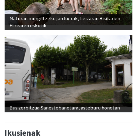
Naturan murgiltzeko jarduerak, Leizaran Bisitarien
Etxearen eskutik
Bus zerbitzua Sanestebanetara, asteburu honetan
Ikusienak