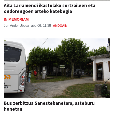
Aita Larramendi ikastolako sortzaileen eta
ondorengoen arteko katebegia
IN MEMORIAM
Jon Ander Ubeda
abu 06, 11:38
ANDOAIN
Bus zerbitzua Sanestebanetara, asteburu
honetan