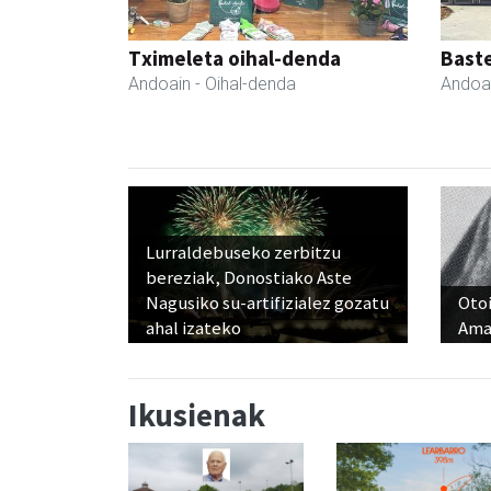
Tximeleta oihal-denda
Bast
Andoain
- Oihal-denda
Andoa
Lurraldebuseko zerbitzu
bereziak, Donostiako Aste
Nagusiko su-artifizialez gozatu
Otoi
ahal izateko
Ama
Ikusienak