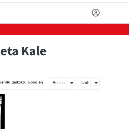
eta Kale
Gehitu gaitzazu Googlen
Entzun
Itzuli