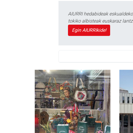
AIURRI hedabideak eskualdeko n
tokiko albisteak euskaraz lan
Egin AIURRIkide!