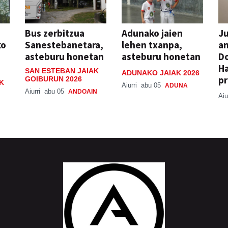
Bus zerbitzua
Adunako jaien
Ju
ko
Sanestebanetara,
lehen txanpa,
an
asteburu honetan
asteburu honetan
Do
H
SAN ESTEBAN JAIAK
ADUNAKO JAIAK 2026
pr
GOIBURUN 2026
K
Aiurri
abu 05
ADUNA
Aiurri
abu 05
ANDOAIN
Aiu