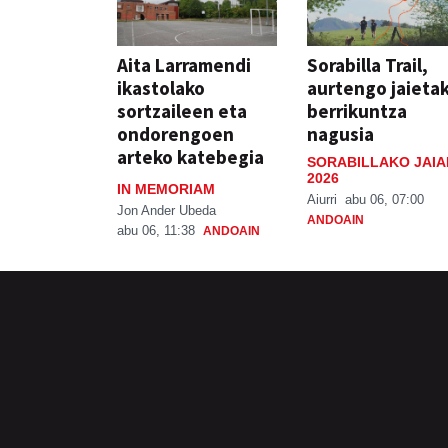
Aita Larramendi
Sorabilla Trail,
ikastolako
aurtengo jaieta
sortzaileen eta
berrikuntza
ondorengoen
nagusia
arteko katebegia
SORABILLAKO JAIA
2026
IN MEMORIAM
Aiurri
abu 06, 07:00
Jon Ander Ubeda
ANDOAIN
abu 06, 11:38
ANDOAIN