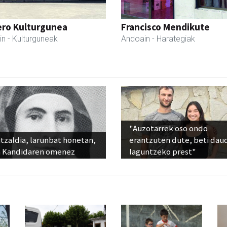
ero Kulturgunea
Francisco Mendikute
in
- Kulturguneak
Andoain
- Harategiak
"Auzotarrek oso ondo
tzaldia, larunbat honetan,
erantzuten dute, beti dau
 Kandidaren omenez
laguntzeko prest"