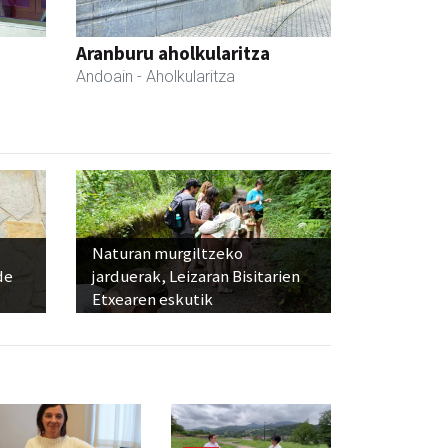
Aranburu aholkularitza
Andoain
- Aholkularitza
Naturan murgiltzeko
de
jarduerak, Leizaran Bisitarien
Etxearen eskutik