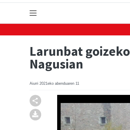
Larunbat goizeko
Nagusian
Aiurri
2021eko abenduaren 11