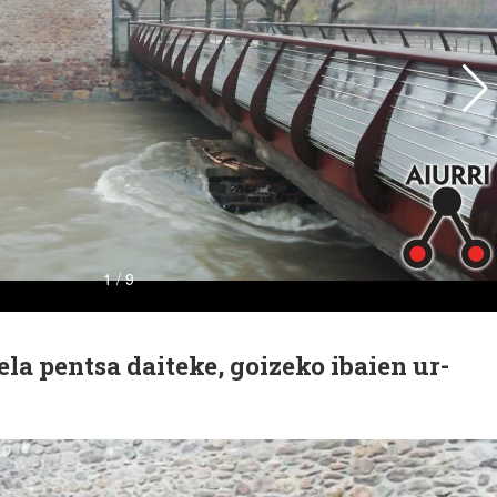
ela pentsa daiteke, goizeko ibaien ur-