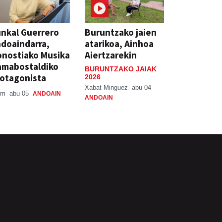
nkal Guerrero
Buruntzako jaien
doaindarra,
atarikoa, Ainhoa
nostiako Musika
Aiertzarekin
amabostaldiko
BURUNTZAKO JAIAK
otagonista
2026
Xabat Minguez
abu 04
rri
abu 05
ANDOAIN
ANDOAIN