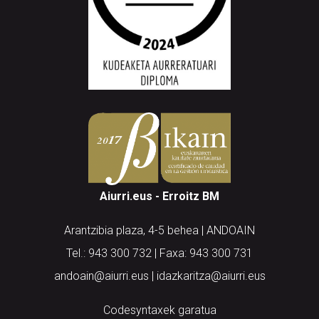
Aiurri.eus - Erroitz BM
Arantzibia plaza, 4-5 behea | ANDOAIN
Tel.: 943 300 732 | Faxa: 943 300 731
andoain@aiurri.eus | idazkaritza@aiurri.eus
Codesyntaxek garatua