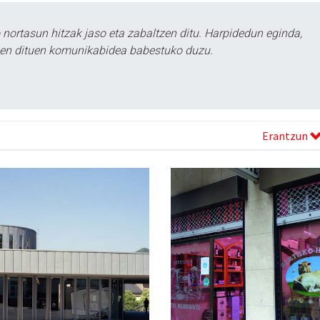
ortasun hitzak jaso eta zabaltzen ditu. Harpidedun eginda,
tzen dituen komunikabidea babestuko duzu.
Erantzun