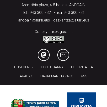
Arantzibia plaza, 4-5 behea | ANDOAIN
Tel.: 943 300 732 | Faxa: 943 300 731
andoain@aiurri.eus | idazkaritza@aiurri.eus
Codesyntaxek garatua
HONI BURUZ
LEGE OHARRA
PUBLIZITATEA
ARAUAK
HARREMANETARAKO
RSS