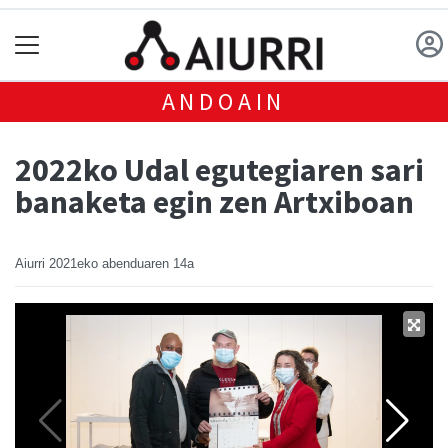
ANDOAIN
2022ko Udal egutegiaren sari
banaketa egin zen Artxiboan
Aiurri
2021eko abenduaren 14a