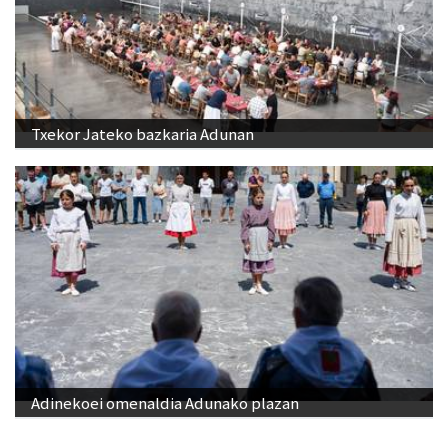
Txekor Jateko bazkaria Adunan
Adinekoei omenaldia Adunako plazan