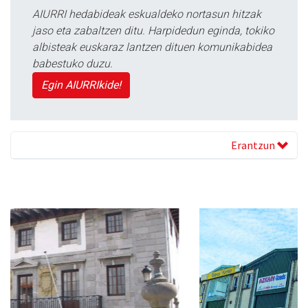
AIURRI hedabideak eskualdeko nortasun hitzak
jaso eta zabaltzen ditu. Harpidedun eginda, tokiko
albisteak euskaraz lantzen dituen komunikabidea
babestuko duzu.
Egin AIURRIkide!
Erantzun