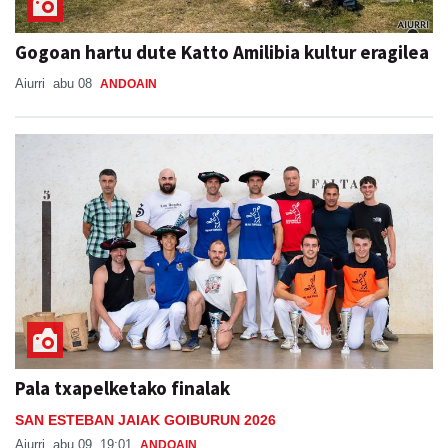
Gogoan hartu dute Katto Amilibia kultur eragilea
Aiurri
abu 08
ANDOAIN
Pala txapelketako finalak
SAN ESTEBAN JAIAK GOIBURUN 2026
Aiurri
abu 09, 19:01
ANDOAIN