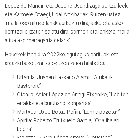
Lopez de Munain eta Jasone Usandizaga sortzaileek,
eta Karmele Otaegi, Udal Artxibariak. Ruizen ustez
“maila oso altuko lanak aurkeztu dira, asko eta asko
berritzaile izaten saiatu dira, sormen eta lanketa maila
altua azpimarragarria delarik”.
Hauexek izan dira 2022ko egutegiko sarituak, eta
argazki bakoitzari egokitzen zaion hilabetea:
Urtarrila: Juanan Lazkano Ajamil, “Afrikatik
Basterora”
Otsaila: Asier López de Arregi Etxenike, “Lebiton
erraldoi eta buruhandi konpartsa”
Martxoa: Uxue Botas Peñin, “Lamia pozetan”
Apirila: Roberto Trutxuelo Garcia, “Oria ibaiari
begira”
Maiatza: Alvaro López Arroyo, “Cotidiano”