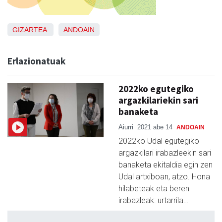
GIZARTEA
ANDOAIN
Erlazionatuak
2022ko egutegiko
argazkilariekin sari
banaketa
Aiurri
2021 abe 14
ANDOAIN
2022ko Udal egutegiko
argazkilari irabazleekin sari
banaketa ekitaldia egin zen
Udal artxiboan, atzo. Hona
hilabeteak eta beren
irabazleak: urtarrila…