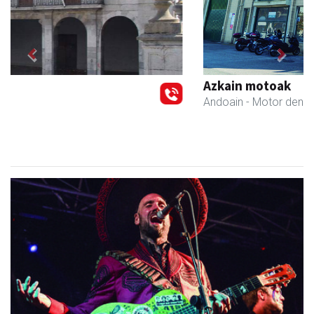
Previous
Next
Azkain motoak
Andoain
- Motor dendak