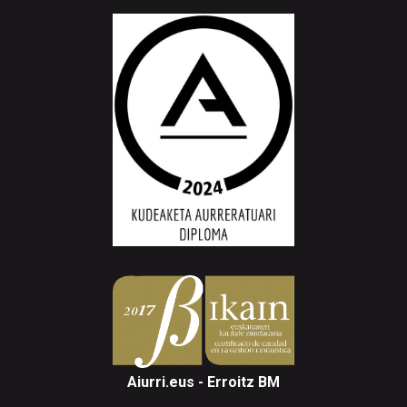
Aiurri.eus - Erroitz BM