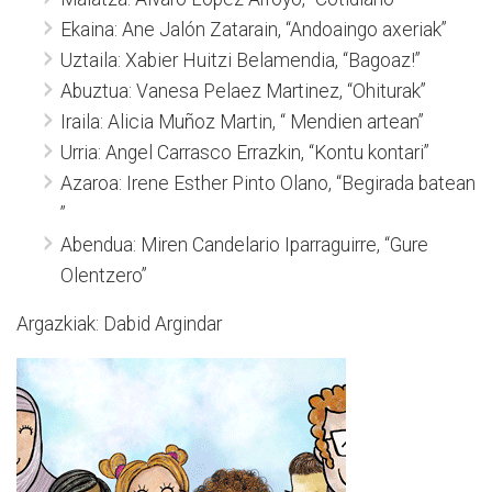
Ekaina: Ane Jalón Zatarain, “Andoaingo axeriak”
Uztaila: Xabier Huitzi Belamendia, “Bagoaz!”
Abuztua: Vanesa Pelaez Martinez, “Ohiturak”
Iraila: Alicia Muñoz Martin, “ Mendien artean”
Urria: Angel Carrasco Errazkin, “Kontu kontari”
Azaroa: Irene Esther Pinto Olano, “Begirada batean
”
Abendua: Miren Candelario Iparraguirre, “Gure
Olentzero”
Argazkiak: Dabid Argindar