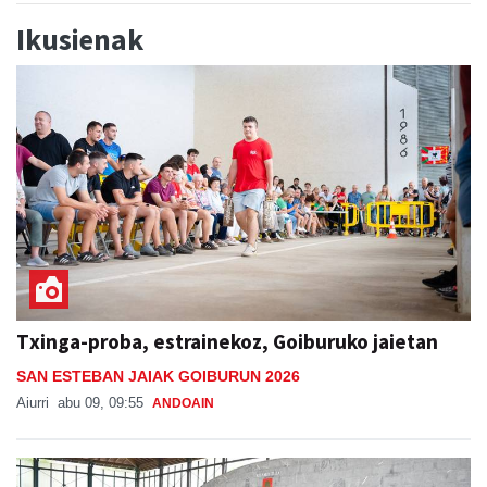
Ikusienak
Txinga-proba, estrainekoz, Goiburuko jaietan
SAN ESTEBAN JAIAK GOIBURUN 2026
Aiurri
abu 09, 09:55
ANDOAIN