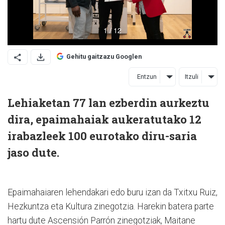
Gehitu gaitzazu Googlen
Entzun
Itzuli
Lehiaketan 77 lan ezberdin aurkeztu
dira, epaimahaiak aukeratutako 12
irabazleek 100 eurotako diru-saria
jaso dute.
Epaimahaiaren lehendakari edo buru izan da Txitxu Ruiz,
Hezkuntza eta Kultura zinegotzia. Harekin batera parte
hartu dute Ascensión Parrón zinegotziak, Maitane