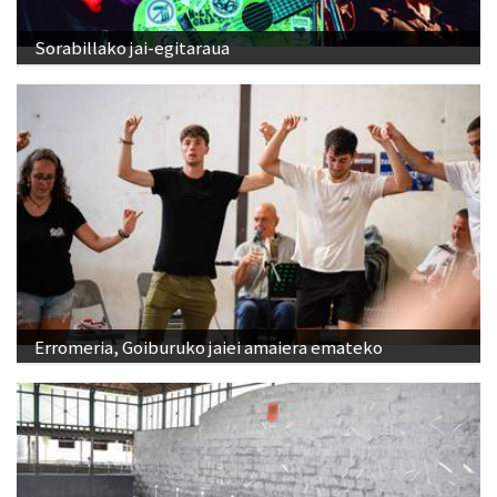
Sorabillako jai-egitaraua
Erromeria, Goiburuko jaiei amaiera emateko