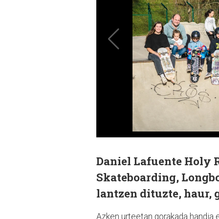
Daniel Lafuente Holy R
Skateboarding, Longbo
lantzen dituzte, haur,
Azken urteetan gorakada handia ed