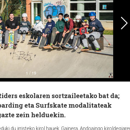
iders eskolaren sortzaileetako bat da;
arding eta Surfskate modalitateak
 gazte zein helduekin.
uki du irristeko kirol hauek. Gainera, Andoaingo kiroldegiare