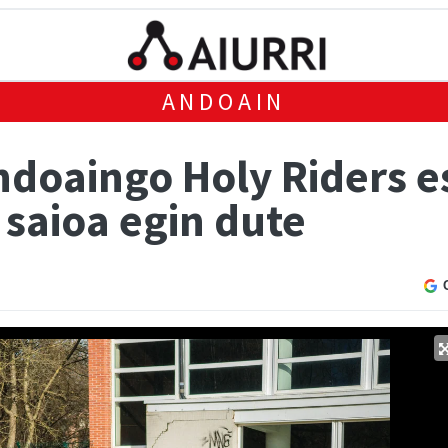
ANDOAIN
ndoaingo Holy Riders e
 saioa egin dute