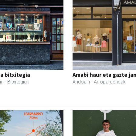
a bitxitegia
Amabi haur eta gazte ja
in
- Bitxitegiak
Andoain
- Arropa-dendak