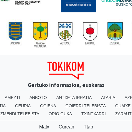
Gertuko informazioa, euskaraz
AMEZTI
ANBOTO
ANTXETA IRRATIA
ATARIA
AZP
TIA
GEURIA
GOIENA
GOIERRI TELEBISTA
GUAIXE
IZMENDI TELEBISTA
ORIO GUKA
TXINTXARRI
ZARAUT
Matx
Gurean
Ttap