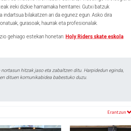
ak ireki dizkie hamarnaka herritarrei. Gutxi batzuk
ta indartsua bilakatzen ari da egunez egun. Asko dira
ionatuak, gurasoak, haurrak eta profesionalak.
mazio gehiago estekan honetan:
Holy Riders skate eskola
ortasun hitzak jaso eta zabaltzen ditu. Harpidedun eginda,
tzen dituen komunikabidea babestuko duzu.
Erantzun