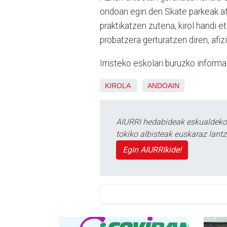
ondoan egin den Skate parkeak ate
praktikatzen zutena, kirol handi e
probatzera gerturatzen diren, afiz
Irristeko eskolari buruzko infor
KIROLA
ANDOAIN
AIURRI hedabideak eskualdeko n
tokiko albisteak euskaraz lan
Egin AIURRIkide!