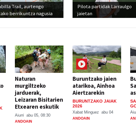
billa Trail, aurtengo
Pilota partidak Larraulgo
tako berrikuntza nagusia
jaietan
Naturan
Buruntzako jaien
Bu
ko
murgiltzeko
atarikoa, Ainhoa
S
jarduerak,
Aiertzarekin
a
Leizaran Bisitarien
BURUNTZAKO JAIAK
SA
Etxearen eskutik
2026
GO
K
Xabat Minguez
abu 04
Aiu
Aiurri
abu 05, 08:30
ANDOAIN
AN
ANDOAIN