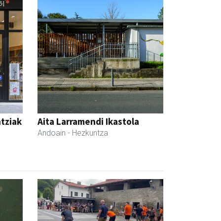
ntziak
Aita Larramendi Ikastola
Andoain
- Hezkuntza