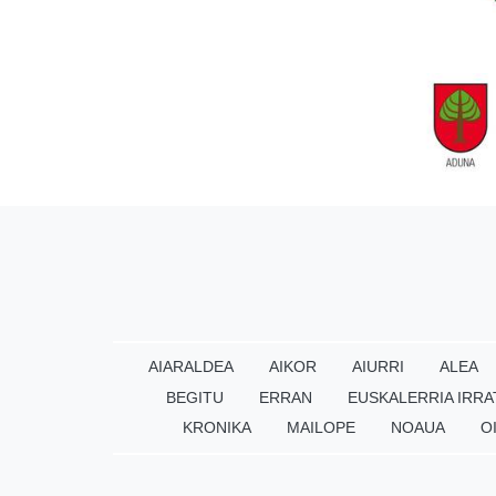
AIARALDEA
AIKOR
AIURRI
ALEA
BEGITU
ERRAN
EUSKALERRIA IRRA
KRONIKA
MAILOPE
NOAUA
O