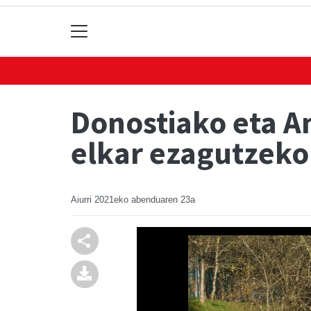
Donostiako eta A
elkar ezagutzeko
Aiurri
2021eko abenduaren 23a