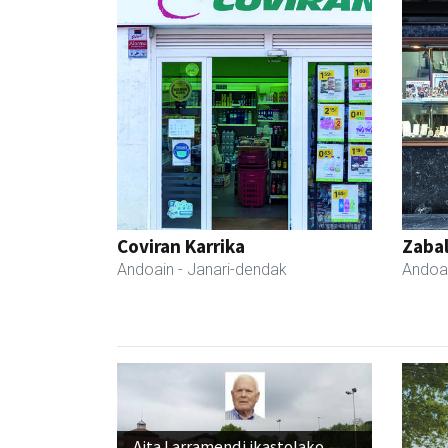
Coviran Karrika
Zabal
Andoain
- Janari-dendak
Andoa
Aita Larramendi ikastolako