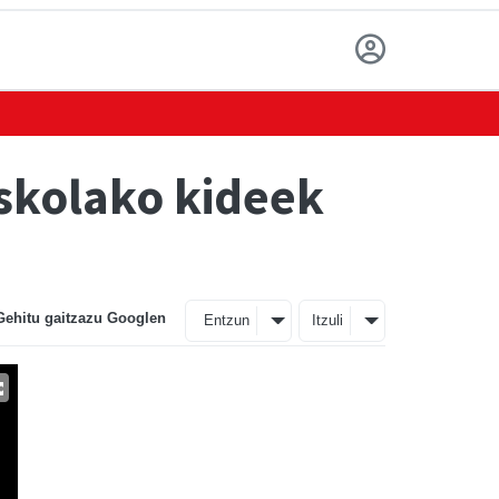
skolako kideek
Gehitu gaitzazu Googlen
Entzun
Itzuli