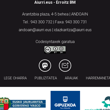
Aiurri.eus - Erroitz BM
Arantzibia plaza, 4-5 behea | ANDOAIN
Tel.: 943 300 732 | Faxa: 943 300 731
andoain@aiurri.eus | idazkaritza@aiurri.eus
Codesyntaxek garatua
LEGE OHARRA
PUBLIZITATEA
ARAUAK
HARREMANET