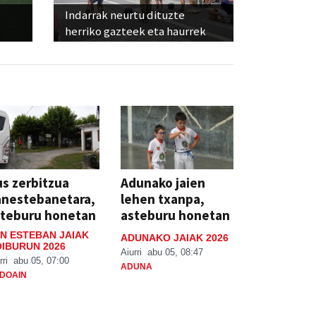
Indarrak neurtu dituzte
herriko gazteek eta haurrek
s zerbitzua
Adunako jaien
anestebanetara,
lehen txanpa,
steburu honetan
asteburu honetan
N ESTEBAN JAIAK
ADUNAKO JAIAK 2026
IBURUN 2026
Aiurri
abu 05, 08:47
rri
abu 05, 07:00
ADUNA
DOAIN