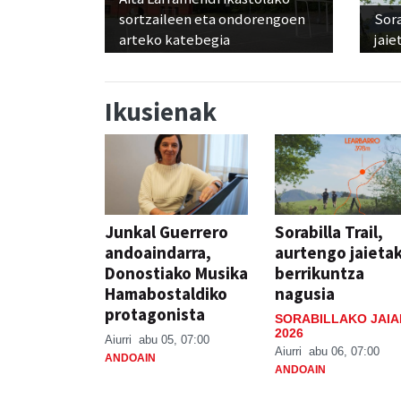
sortzaileen eta ondorengoen
Sora
arteko katebegia
jaie
Ikusienak
Junkal Guerrero
Sorabilla Trail,
andoaindarra,
aurtengo jaieta
Donostiako Musika
berrikuntza
Hamabostaldiko
nagusia
protagonista
SORABILLAKO JAIA
2026
Aiurri
abu 05, 07:00
Aiurri
abu 06, 07:00
ANDOAIN
ANDOAIN