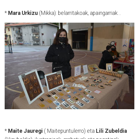
*
Mara Urkizu
(Mikka): belarritakoak, apaingarriak…
*
Maite Jauregi
( Maitepuntulerro) eta
Lili Zubeldia