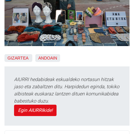
GIZARTEA
ANDOAIN
AIURRI hedabideak eskualdeko nortasun hitzak
jaso eta zabaltzen ditu. Harpidedun eginda, tokiko
albisteak euskaraz lantzen dituen komunikabidea
babestuko duzu.
Egin AIURRIkide!