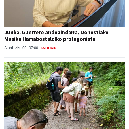
Junkal Guerrero andoaindarra, Donostiako
Musika Hamabostaldiko protagonista
Aiurri
abu 05, 07:00
ANDOAIN