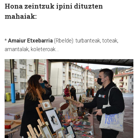
Hona zeintzuk ipini dituzten
mahaiak:
*
Amaiur Etxebarria
(Rbelde): turbanteak, toteak,
amantalak, koleteroak…