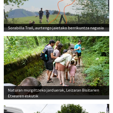
Sorabilla Trail, aurtengo jaietako berrikuntza nagusia
Naturan murgiltzeko jarduerak, Leizaran Bisitarien
Etxearen eskutik