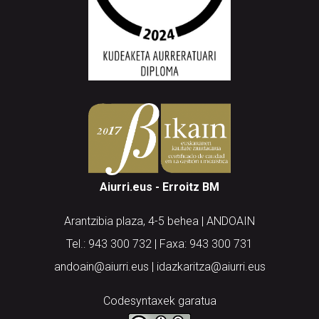
Aiurri.eus - Erroitz BM
Arantzibia plaza, 4-5 behea | ANDOAIN
Tel.: 943 300 732 | Faxa: 943 300 731
andoain@aiurri.eus | idazkaritza@aiurri.eus
Codesyntaxek garatua