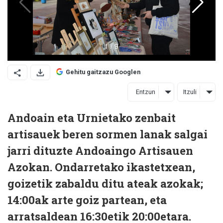
Gehitu gaitzazu Googlen
Entzun
Itzuli
Andoain eta Urnietako zenbait
artisauek beren sormen lanak salgai
jarri dituzte Andoaingo Artisauen
Azokan. Ondarretako ikastetxean,
goizetik zabaldu ditu ateak azokak;
14:00ak arte goiz partean, eta
arratsaldean 16:30etik 20:00etara.