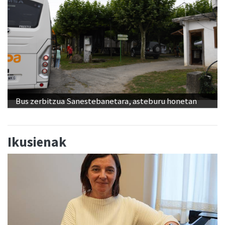
Bus zerbitzua Sanestebanetara, asteburu honetan
Ikusienak