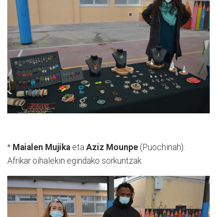
*
Maialen Mujika
eta
Aziz Mounpe
(Puochinah):
Afrikar oihalekin egindako sorkuntzak.