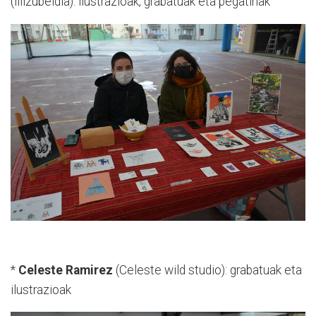
(lilizubeldia): ilustrazioak, grabatuak eta pegatinak
*
Celeste Ramirez
(Celeste wild studio): grabatuak eta
ilustrazioak