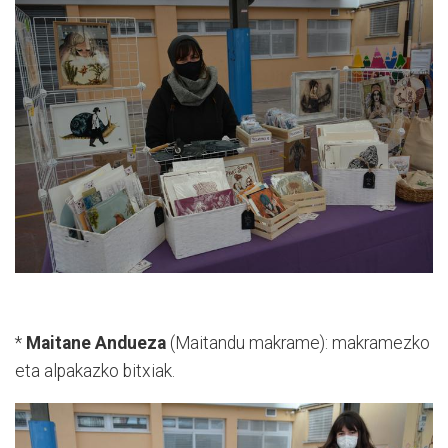
*
Maitane Andueza
(Maitandu makrame): makramezko
eta alpakazko bitxiak.