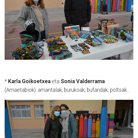
*
Karla Goikoetxea
eta
Sonia Valderrama
(Amaetabiok): amantalak, burukoak, bufandak, poltsak…