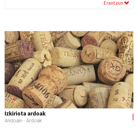
Erantzun
Previous
Next
Izkiriota ardoak
Andoain
- Ardoak