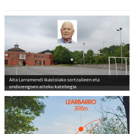
Aita Larramendi ikastolako sortzaileen eta
ondorengoen arteko katebegia