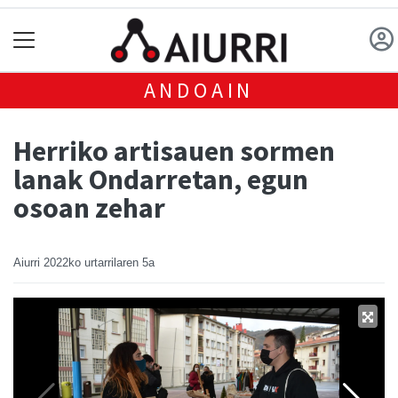
ANDOAIN
Herriko artisauen sormen
lanak Ondarretan, egun
osoan zehar
Aiurri
2022ko urtarrilaren 5a