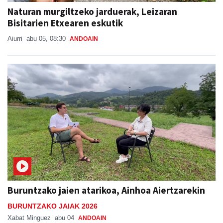
Naturan murgiltzeko jarduerak, Leizaran
Bisitarien Etxearen eskutik
Aiurri
abu 05, 08:30
ANDOAIN
Buruntzako jaien atarikoa, Ainhoa Aiertzarekin
BURUNTZAKO JAIAK 2026
Xabat Minguez
abu 04
ANDOAIN