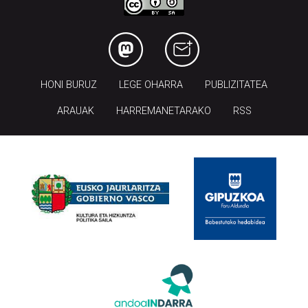
HONI BURUZ
LEGE OHARRA
PUBLIZITATEA
ARAUAK
HARREMANETARAKO
RSS