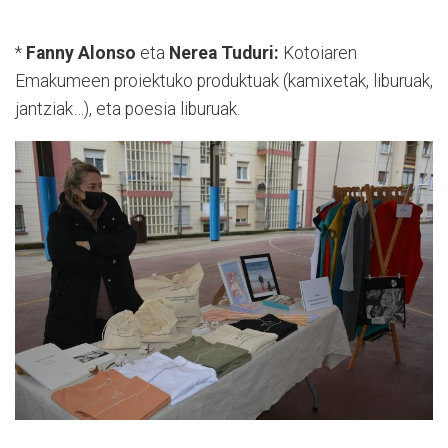
*
Fanny Alonso
eta
Nerea Tuduri:
Kotoiaren
Emakumeen proiektuko produktuak (kamixetak, liburuak,
jantziak…), eta poesia liburuak.