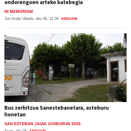
ondorengoen arteko katebegia
IN MEMORIAM
Jon Ander Ubeda
abu 06, 11:38
ANDOAIN
Bus zerbitzua Sanestebanetara, asteburu
honetan
SAN ESTEBAN JAIAK GOIBURUN 2026
Aiurri
abu 05
ANDOAIN