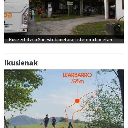
Bus zerbitzua Sanestebanetara, asteburu honetan
Ikusienak