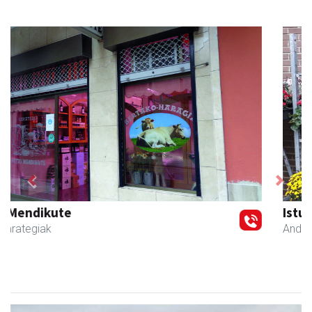
Previous
Next
Istuitza Garden
Andoain
- Lorezaintza