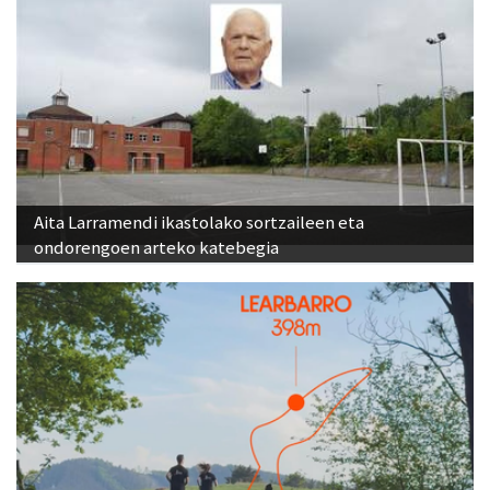
Aita Larramendi ikastolako sortzaileen eta
ondorengoen arteko katebegia