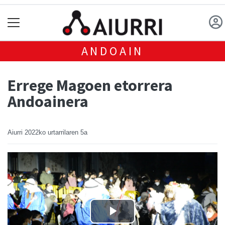
ANDOAIN
Errege Magoen etorrera
Andoainera
Aiurri
2022ko urtarrilaren 5a