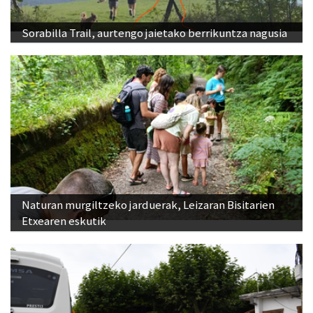
Sorabilla Trail, aurtengo jaietako berrikuntza nagusia
Naturan murgiltzeko jarduerak, Leizaran Bisitarien
Etxearen eskutik