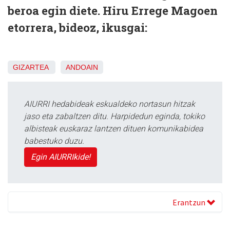
beroa egin diete. Hiru Errege Magoen
etorrera, bideoz, ikusgai:
GIZARTEA
ANDOAIN
AIURRI hedabideak eskualdeko nortasun hitzak
jaso eta zabaltzen ditu. Harpidedun eginda, tokiko
albisteak euskaraz lantzen dituen komunikabidea
babestuko duzu.
Egin AIURRIkide!
Erantzun