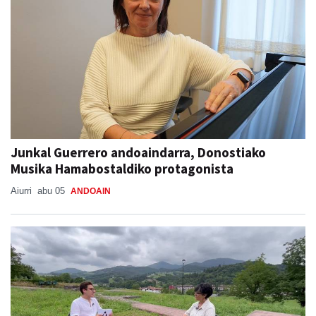
Junkal Guerrero andoaindarra, Donostiako
Musika Hamabostaldiko protagonista
Aiurri
abu 05
ANDOAIN