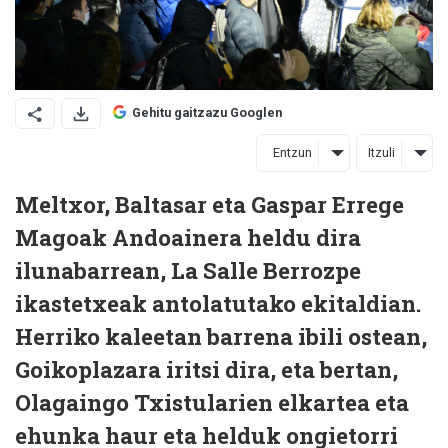
Gehitu gaitzazu Googlen
Entzun
Itzuli
Meltxor, Baltasar eta Gaspar Errege
Magoak Andoainera heldu dira
ilunabarrean, La Salle Berrozpe
ikastetxeak antolatutako ekitaldian.
Herriko kaleetan barrena ibili ostean,
Goikoplazara iritsi dira, eta bertan,
Olagaingo Txistularien elkartea eta
ehunka haur eta helduk ongietorri