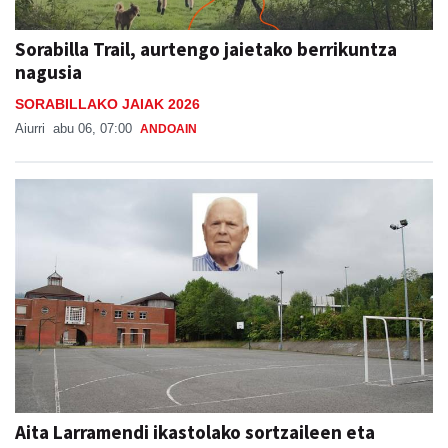
Sorabilla Trail, aurtengo jaietako berrikuntza
nagusia
SORABILLAKO JAIAK 2026
Aiurri
abu 06, 07:00
ANDOAIN
Aita Larramendi ikastolako sortzaileen eta