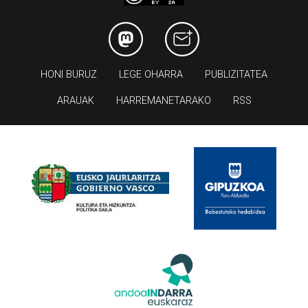
HONI BURUZ
LEGE OHARRA
PUBLIZITATEA
ARAUAK
HARREMANETARAKO
RSS