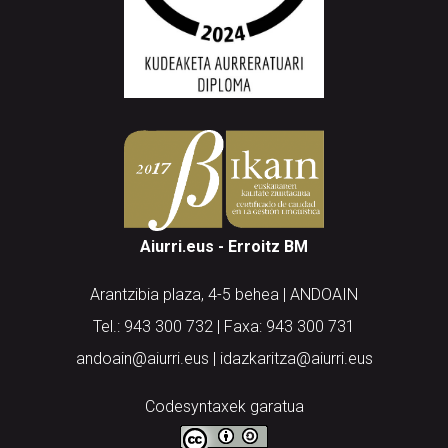
Aiurri.eus - Erroitz BM
Arantzibia plaza, 4-5 behea | ANDOAIN
Tel.: 943 300 732 | Faxa: 943 300 731
andoain@aiurri.eus | idazkaritza@aiurri.eus
Codesyntaxek garatua