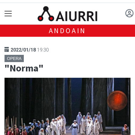
ANDOAIN
2022/01/18
19:30
OPERA
"Norma"