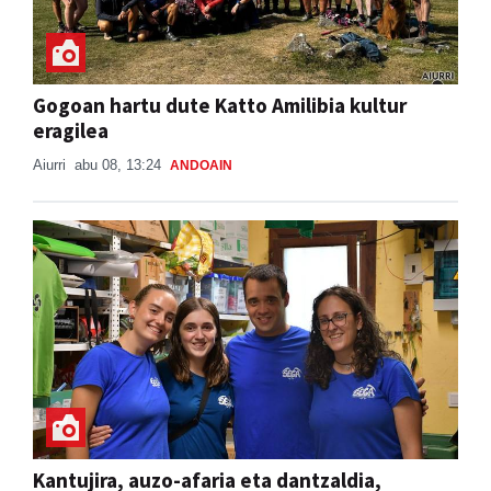
Gogoan hartu dute Katto Amilibia kultur
eragilea
Aiurri
abu 08, 13:24
ANDOAIN
Kantujira, auzo-afaria eta dantzaldia,