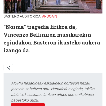
BASTERO AUDITORIOA,
ANDOAIN
"Norma" tragedia lirikoa da,
Vincenzo Belliniren musikarekin
egindakoa. Basteron ikusteko aukera
izango da.
AIURRI hedabideak eskualdeko nortasun hitzak
jaso eta zabaltzen ditu. Harpidedun eginda, tokiko
albisteak euskaraz lantzen dituen komunikabidea
babestuko duzu.