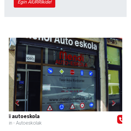
Egin AIURRIkide!
Previous
Next
Azkain motoak
Andoain
- Motor dendak