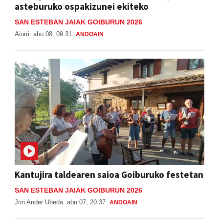
asteburuko ospakizunei ekiteko
SAN ESTEBAN JAIAK GOIBURUN 2026
Aiurri
abu 08, 09:31
ANDOAIN
Kantujira taldearen saioa Goiburuko festetan
SAN ESTEBAN JAIAK GOIBURUN 2026
Jon Ander Ubeda
abu 07, 20:37
ANDOAIN