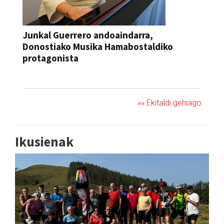
Junkal Guerrero andoaindarra,
Donostiako Musika Hamabostaldiko
protagonista
KONTZERTUA
»» Ekitaldi gehiago
Ikusienak