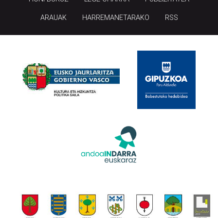
ARAUAK
HARREMANETARAKO
RSS