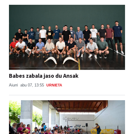
Babes zabala jaso du Ansak
Aiurri
abu 07, 13:55
URNIETA