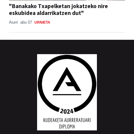
"Banakako Txapelketan jokatzeko nire
eskubidea aldarrikatzen dut"
Aiurri
abu 07
URNIETA