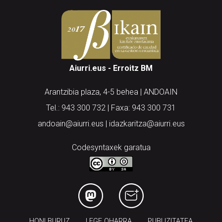
Aiurri.eus - Erroitz BM
Arantzibia plaza, 4-5 behea | ANDOAIN
Tel.: 943 300 732 | Faxa: 943 300 731
andoain@aiurri.eus | idazkaritza@aiurri.eus
Codesyntaxek garatua
HONI BURUZ
LEGE OHARRA
PUBLIZITATEA