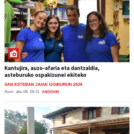
Kantujira, auzo-afaria eta dantzaldia,
asteburuko ospakizunei ekiteko
SAN ESTEBAN JAIAK GOIBURUN 2026
Aiurri
abu 08, 09:31
ANDOAIN