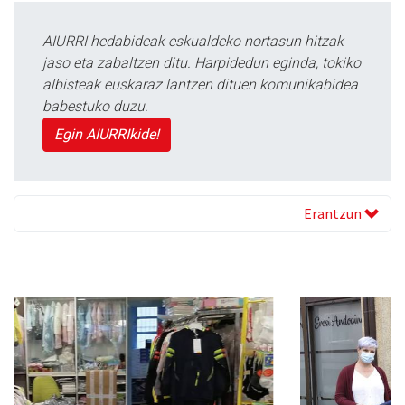
AIURRI hedabideak eskualdeko nortasun hitzak
jaso eta zabaltzen ditu. Harpidedun eginda, tokiko
albisteak euskaraz lantzen dituen komunikabidea
babestuko duzu.
Egin AIURRIkide!
Erantzun