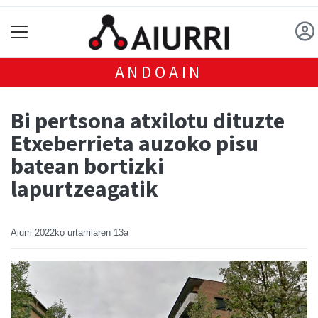
ANDOAIN
Bi pertsona atxilotu dituzte
Etxeberrieta auzoko pisu
batean bortizki
lapurtzeagatik
Aiurri
2022ko urtarrilaren 13a