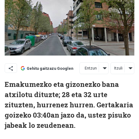
Entzun
Itzuli
Gehitu gaitzazu Googlen
Emakumezko eta gizonezko bana
atxilotu dituzte; 28 eta 32 urte
zituzten, hurrenez hurren. Gertakaria
goizeko 03:40an jazo da, ustez pisuko
jabeak lo zeudenean.