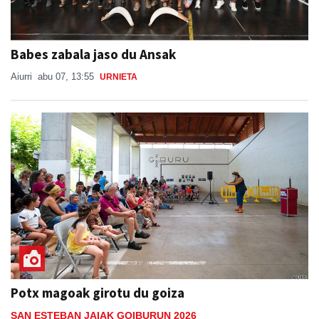
Babes zabala jaso du Ansak
Aiurri
abu 07, 13:55
URNIETA
Potx magoak girotu du goiza
SAN ESTEBAN JAIAK GOIBURUN 2026