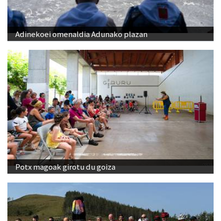
Adinekoei omenaldia Adunako plazan
Potx magoak girotu du goiza