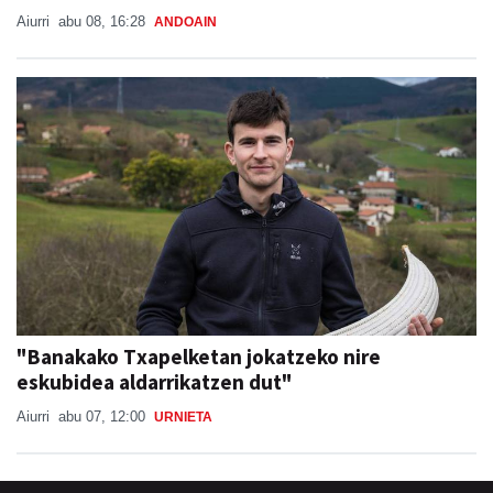
Aiurri
abu 08, 16:28
ANDOAIN
"Banakako Txapelketan jokatzeko nire
eskubidea aldarrikatzen dut"
Aiurri
abu 07, 12:00
URNIETA