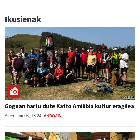
Ikusienak
Gogoan hartu dute Katto Amilibia kultur eragilea
Aiurri
abu 08, 13:24
ANDOAIN