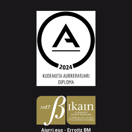
Aiurri.eus - Erroitz BM