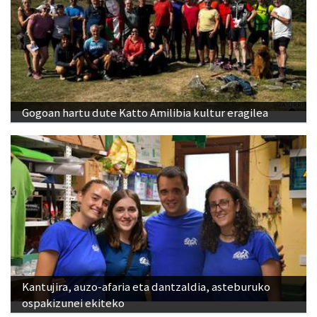
Gogoan hartu dute Katto Amilibia kultur eragilea
Kantujira, auzo-afaria eta dantzaldia, asteburuko
ospakizunei ekiteko