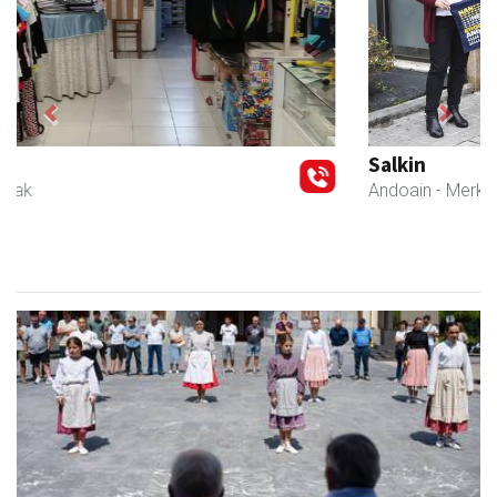
Previous
Next
Salkin
Andoain
- Merkatari elkarteak