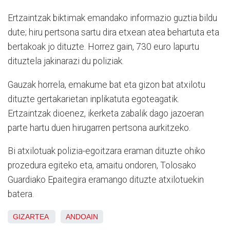
Ertzaintzak biktimak emandako informazio guztia bildu
dute; hiru pertsona sartu dira etxean atea behartuta eta
bertakoak jo dituzte. Horrez gain, 730 euro lapurtu
dituztela jakinarazi du poliziak.
Gauzak horrela, emakume bat eta gizon bat atxilotu
dituzte gertakarietan inplikatuta egoteagatik.
Ertzaintzak dioenez, ikerketa zabalik dago jazoeran
parte hartu duen hirugarren pertsona aurkitzeko.
Bi atxilotuak polizia-egoitzara eraman dituzte ohiko
prozedura egiteko eta, amaitu ondoren, Tolosako
Guardiako Epaitegira eramango dituzte atxilotuekin
batera.
GIZARTEA
ANDOAIN