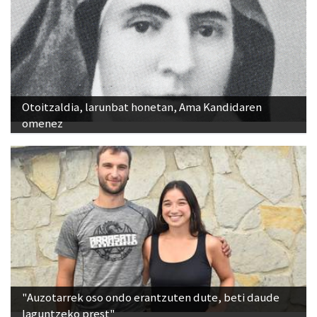
Otoitzaldia, larunbat honetan, Ama Kandidaren
omenez
"Auzotarrek oso ondo erantzuten dute, beti daude
laguntzeko prest"