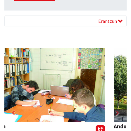
Erantzun
Previous
Next
Andoaingo Udala