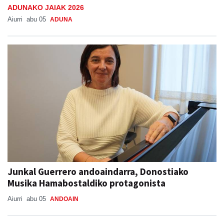
ADUNAKO JAIAK 2026
Aiurri
abu 05
ADUNA
Junkal Guerrero andoaindarra, Donostiako
Musika Hamabostaldiko protagonista
Aiurri
abu 05
ANDOAIN