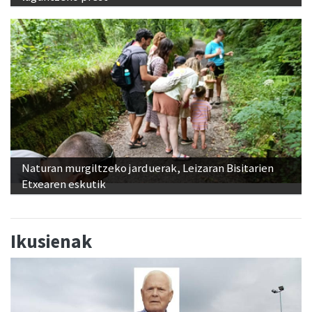
Naturan murgiltzeko jarduerak, Leizaran Bisitarien
Etxearen eskutik
Ikusienak