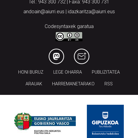
Tel.: 943 300 732 | Faxa: 943 300 731
andoain@aiurri.eus | idazkaritza@aiurri.eus
Codesyntaxek garatua
HONI BURUZ
LEGE OHARRA
PUBLIZITATEA
ARAUAK
HARREMANETARAKO
RSS