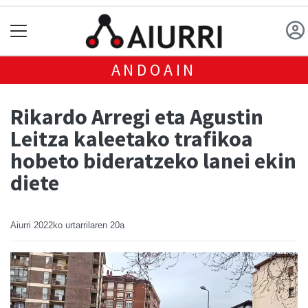
ANDOAIN
Rikardo Arregi eta Agustin
Leitza kaleetako trafikoa
hobeto bideratzeko lanei ekin
diete
Aiurri
2022ko urtarrilaren 20a