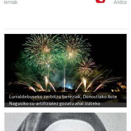
Andoain
- Udaletxeak
Lurraldebuseko zerbitzu bereziak, Donostiako Aste
Nagusiko su-artifizialez gozatu ahal izateko