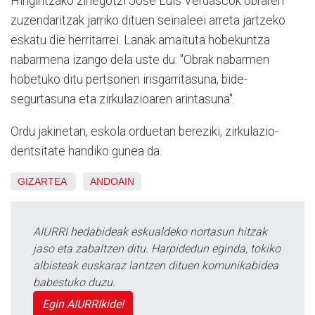
Hirigintzako zinegotzi Jose Luis Verdascok obraren
zuzendaritzak jarriko dituen seinaleei arreta jartzeko
eskatu die herritarrei. Lanak amaituta hobekuntza
nabarmena izango dela uste du: "Obrak nabarmen
hobetuko ditu pertsonen irisgarritasuna, bide-
segurtasuna eta zirkulazioaren arintasuna".
Ordu jakinetan, eskola orduetan bereziki, zirkulazio-
dentsitate handiko gunea da.
GIZARTEA
ANDOAIN
AIURRI hedabideak eskualdeko nortasun hitzak
jaso eta zabaltzen ditu. Harpidedun eginda, tokiko
albisteak euskaraz lantzen dituen komunikabidea
babestuko duzu.
Egin AIURRIkide!