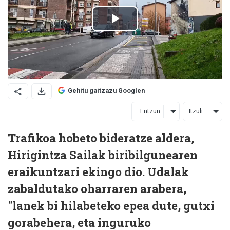
Gehitu gaitzazu Googlen
Entzun
Itzuli
Trafikoa hobeto bideratze aldera,
Hirigintza Sailak biribilgunearen
eraikuntzari ekingo dio. Udalak
zabaldutako oharraren arabera,
"lanek bi hilabeteko epea dute, gutxi
gorabehera, eta inguruko