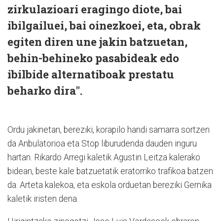
zirkulazioari eragingo diote, bai
ibilgailuei, bai oinezkoei, eta, obrak
egiten diren une jakin batzuetan,
behin-behineko pasabideak edo
ibilbide alternatiboak prestatu
beharko dira".
Ordu jakinetan, bereziki, korapilo handi samarra sortzen
da Anbulatorioa eta Stop liburudenda dauden inguru
hartan. Rikardo Arregi kaletik Agustin Leitza kalerako
bidean, beste kale batzuetatik eratorriko trafikoa batzen
da. Arteta kalekoa, eta eskola orduetan bereziki Gernika
kaletik iristen dena.