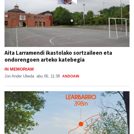
Aita Larramendi ikastolako sortzaileen eta
ondorengoen arteko katebegia
IN MEMORIAM
Jon Ander Ubeda
abu 06, 11:38
ANDOAIN