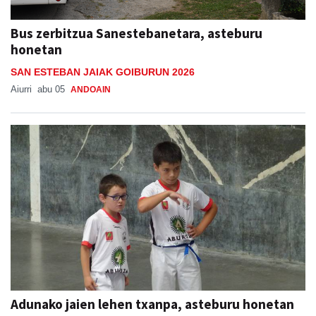
Bus zerbitzua Sanestebanetara, asteburu
honetan
SAN ESTEBAN JAIAK GOIBURUN 2026
Aiurri
abu 05
ANDOAIN
Adunako jaien lehen txanpa, asteburu honetan