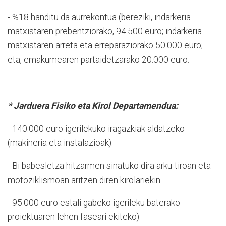
- %18 handitu da aurrekontua (bereziki, indarkeria
matxistaren prebentziorako, 94.500 euro; indarkeria
matxistaren arreta eta erreparaziorako 50.000 euro;
eta, emakumearen partaidetzarako 20.000 euro.
* Jarduera Fisiko eta Kirol Departamendua:
- 140.000 euro igerilekuko iragazkiak aldatzeko
(makineria eta instalazioak).
- Bi babesletza hitzarmen sinatuko dira arku-tiroan eta
motoziklismoan aritzen diren kirolariekin.
- 95.000 euro estali gabeko igerileku baterako
proiektuaren lehen faseari ekiteko).