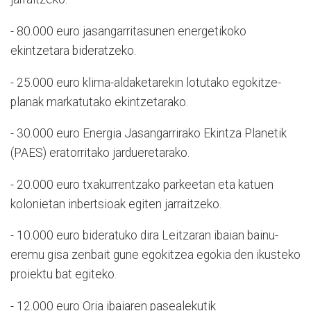
- 80.000 euro jasangarritasunen energetikoko
ekintzetara bideratzeko.
- 25.000 euro klima-aldaketarekin lotutako egokitze-
planak markatutako ekintzetarako.
- 30.000 euro Energia Jasangarrirako Ekintza Planetik
(PAES) eratorritako jardueretarako.
- 20.000 euro txakurrentzako parkeetan eta katuen
kolonietan inbertsioak egiten jarraitzeko.
- 10.000 euro bideratuko dira Leitzaran ibaian bainu-
eremu gisa zenbait gune egokitzea egokia den ikusteko
proiektu bat egiteko.
- 12.000 euro Oria ibaiaren pasealekutik