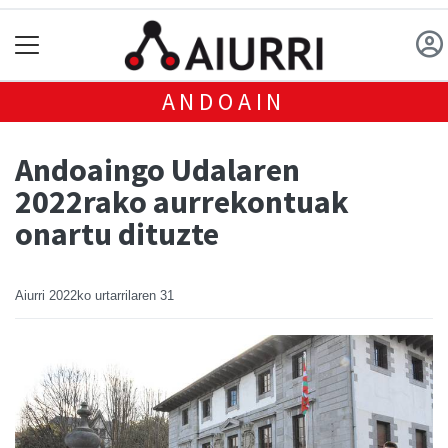
ANDOAIN
Andoaingo Udalaren
2022rako aurrekontuak
onartu dituzte
Aiurri
2022ko urtarrilaren 31