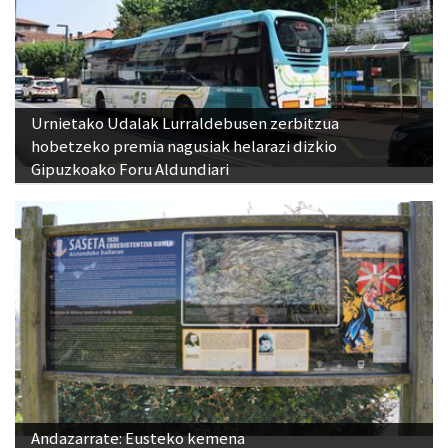
Urnietako Udalak Lurraldebusen zerbitzua
hobetzeko premia nagusiak helarazi dizkio
Gipuzkoako Foru Aldundiari
Andazarrate: Eusteko kemena