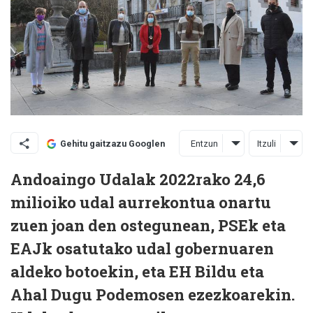
Entzun
Itzuli
Gehitu gaitzazu Googlen
Andoaingo Udalak 2022rako 24,6
milioiko udal aurrekontua onartu
zuen joan den ostegunean, PSEk eta
EAJk osatutako udal gobernuaren
aldeko botoekin, eta EH Bildu eta
Ahal Dugu Podemosen ezezkoarekin.