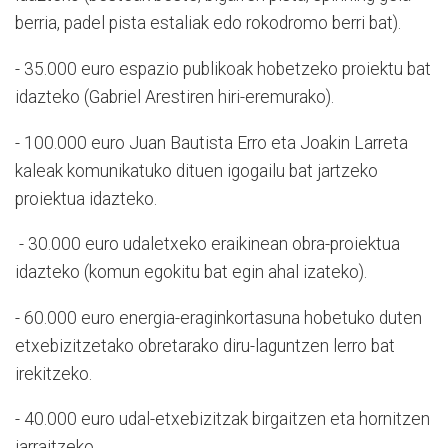
berria, padel pista estaliak edo rokodromo berri bat).
- 35.000 euro espazio publikoak hobetzeko proiektu bat
idazteko (Gabriel Arestiren hiri-eremurako).
- 100.000 euro Juan Bautista Erro eta Joakin Larreta
kaleak komunikatuko dituen igogailu bat jartzeko
proiektua idazteko.
- 30.000 euro udaletxeko eraikinean obra-proiektua
idazteko (komun egokitu bat egin ahal izateko).
- 60.000 euro energia-eraginkortasuna hobetuko duten
etxebizitzetako obretarako diru-laguntzen lerro bat
irekitzeko.
- 40.000 euro udal-etxebizitzak birgaitzen eta hornitzen
jarraitzeko.