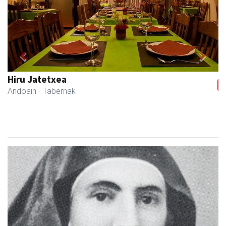
Previous
Next
Hiru Jatetxea
Andoain
- Tabernak