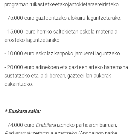
programahiruikastetxeetakojantokietaraereiristeko.
- 75.000 euro gazteentzako alokairu-laguntzetarako.
- 15.000 euro herriko saltokietan eskola-materiala
erosteko laguntzetarako.
- 10.000 euro eskolaz kanpoko jarduerei laguntzeko.
- 20.000 euro adinekoen eta gazteen arteko harremana
sustatzeko eta, aldi berean, gazteei lan-aukerak
eskaintzeko.
* Euskara saila:
- 74.000 euro
Erabilera
izeneko partidaren barruan,
Parketarrak
zerbitzua ezartzeko (Andoaingo parke