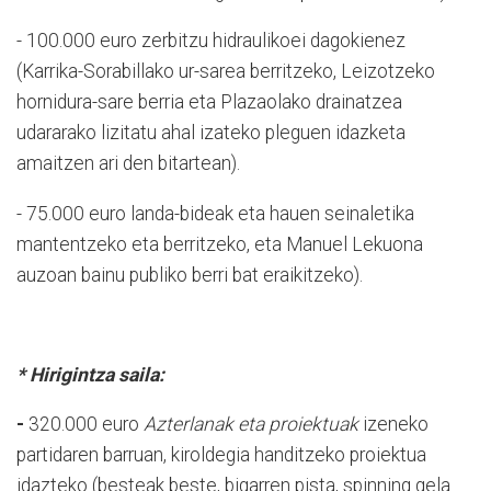
- 100.000 euro zerbitzu hidraulikoei dagokienez
(Karrika-Sorabillako ur-sarea berritzeko, Leizotzeko
hornidura-sare berria eta Plazaolako drainatzea
udararako lizitatu ahal izateko pleguen idazketa
amaitzen ari den bitartean).
- 75.000 euro landa-bideak eta hauen seinaletika
mantentzeko eta berritzeko, eta Manuel Lekuona
auzoan bainu publiko berri bat eraikitzeko).
* Hirigintza saila:
-
320.000 euro
Azterlanak eta proiektuak
izeneko
partidaren barruan, kiroldegia handitzeko proiektua
idazteko (besteak beste, bigarren pista, spinning gela