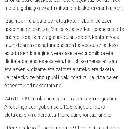
are eta gehiago azkartu dituen eraldaketei erantzunez”.
Izagirrek hiru ardatz estrategikotan laburbildu zuen
gobernuaren ekintza: “eraldaketa berdea, jasangarria eta
energetikoa, berriztagarriak ezartzearen, kontsumoak
murriztearen eta natura-ondarea babestearen aldeko
apustu sendoa eginez; eraldaketa ekonomikoa eta
digitala, bai enpresa-sarean, bai tokiko merkataritzan;
eta azkenik, gizarte eta zaintza alorreko eraldaketa,
kalitatezko zerbitzu publikoak indartuz, haurtzaroaren
babesetik adinekoetaraino”.
24.610.599 euroko aurrekontua aurreikusi du guztira
Andoaingo udal gobernuak, 12,8ko igoera iazko
ekitaldiarekin alderatuta. Hona aurrekontua, arloka:
- Pertsonaleko Departamentua: 9,1 milioi € (guztiaren