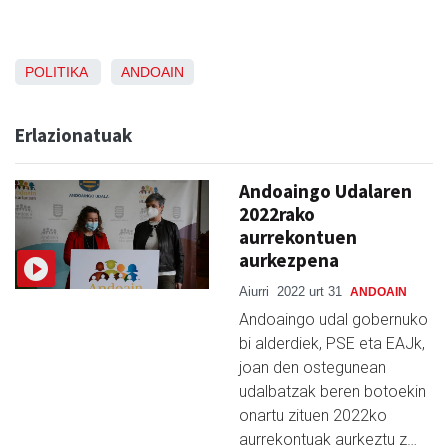
POLITIKA
ANDOAIN
Erlazionatuak
Andoaingo Udalaren
2022rako
aurrekontuen
aurkezpena
Aiurri
2022 urt 31
ANDOAIN
Andoaingo udal gobernuko
bi alderdiek, PSE eta EAJk,
joan den ostegunean
udalbatzak beren botoekin
onartu zituen 2022ko
aurrekontuak aurkeztu z…