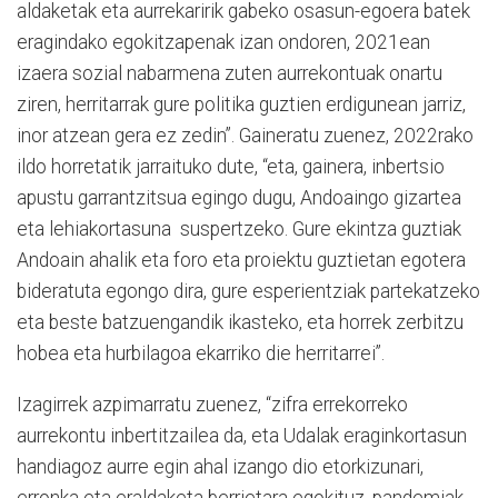
aldaketak eta aurrekaririk gabeko osasun-egoera batek
eragindako egokitzapenak izan ondoren, 2021ean
izaera sozial nabarmena zuten aurrekontuak onartu
ziren, herritarrak gure politika guztien erdigunean jarriz,
inor atzean gera ez zedin”. Gaineratu zuenez, 2022rako
ildo horretatik jarraituko dute, “eta, gainera, inbertsio
apustu garrantzitsua egingo dugu, Andoaingo gizartea
eta lehiakortasuna suspertzeko. Gure ekintza guztiak
Andoain ahalik eta foro eta proiektu guztietan egotera
bideratuta egongo dira, gure esperientziak partekatzeko
eta beste batzuengandik ikasteko, eta horrek zerbitzu
hobea eta hurbilagoa ekarriko die herritarrei”.
Izagirrek azpimarratu zuenez, “zifra errekorreko
aurrekontu inbertitzailea da, eta Udalak eraginkortasun
handiagoz aurre egin ahal izango dio etorkizunari,
erronka eta eraldaketa berrietara egokituz, pandemiak