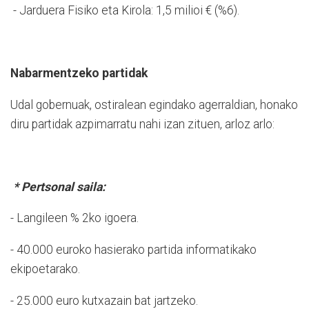
- Jarduera Fisiko eta Kirola: 1,5 milioi € (%6).
Nabarmentzeko partidak
Udal gobernuak, ostiralean egindako agerraldian, honako
diru partidak azpimarratu nahi izan zituen, arloz arlo:
* Pertsonal saila:
- Langileen % 2ko igoera.
- 40.000 euroko hasierako partida informatikako
ekipoetarako.
- 25.000 euro kutxazain bat jartzeko.