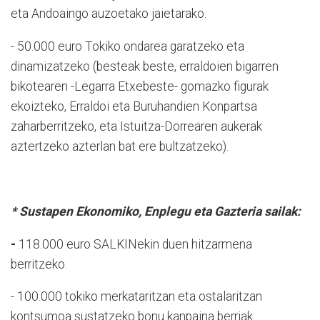
eta Andoaingo auzoetako jaietarako.
- 50.000 euro Tokiko ondarea garatzeko eta
dinamizatzeko (besteak beste, erraldoien bigarren
bikotearen -Legarra Etxebeste- gomazko figurak
ekoizteko, Erraldoi eta Buruhandien Konpartsa
zaharberritzeko, eta Istuitza-Dorrearen aukerak
aztertzeko azterlan bat ere bultzatzeko).
* Sustapen Ekonomiko, Enplegu eta Gazteria sailak:
-
118.000 euro SALKINekin duen hitzarmena
berritzeko.
- 100.000 tokiko merkataritzan eta ostalaritzan
kontsumoa sustatzeko bonu kanpaina berriak