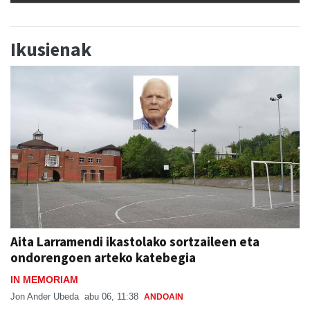
Ikusienak
Aita Larramendi ikastolako sortzaileen eta
ondorengoen arteko katebegia
IN MEMORIAM
Jon Ander Ubeda
abu 06, 11:38
ANDOAIN