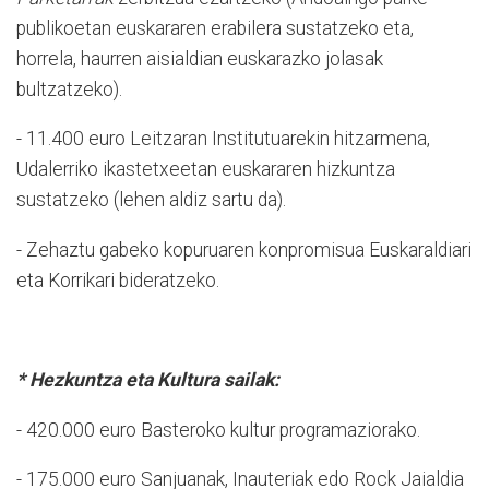
publikoetan euskararen erabilera sustatzeko eta,
horrela, haurren aisialdian euskarazko jolasak
bultzatzeko).
- 11.400 euro Leitzaran Institutuarekin hitzarmena,
Udalerriko ikastetxeetan euskararen hizkuntza
sustatzeko (lehen aldiz sartu da).
- Zehaztu gabeko kopuruaren konpromisua Euskaraldiari
eta Korrikari bideratzeko.
* Hezkuntza eta Kultura sailak:
- 420.000 euro Basteroko kultur programaziorako.
- 175.000 euro Sanjuanak, Inauteriak edo Rock Jaialdia