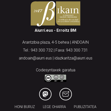
Aiurri.eus - Erroitz BM
Arantzibia plaza, 4-5 behea | ANDOAIN
Tel.: 943 300 732 | Faxa: 943 300 731
andoain@aiurri.eus | idazkaritza@aiurri.eus
Codesyntaxek garatua
HONI BURUZ
LEGE OHARRA
PUBLIZITATEA