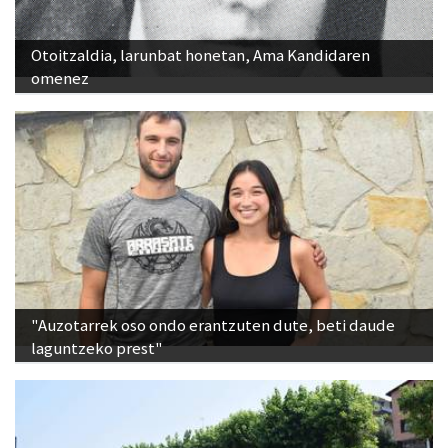
Otoitzaldia, larunbat honetan, Ama Kandidaren
omenez
"Auzotarrek oso ondo erantzuten dute, beti daude
laguntzeko prest"