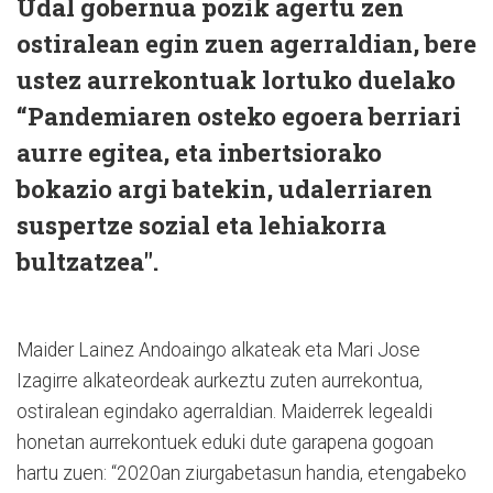
Udal gobernua pozik agertu zen
ostiralean egin zuen agerraldian, bere
ustez aurrekontuak lortuko duelako
“Pandemiaren osteko egoera berriari
aurre egitea, eta inbertsiorako
bokazio argi batekin, udalerriaren
suspertze sozial eta lehiakorra
bultzatzea".
Maider Lainez Andoaingo alkateak eta Mari Jose
Izagirre alkateordeak aurkeztu zuten aurrekontua,
ostiralean egindako agerraldian. Maiderrek legealdi
honetan aurrekontuek eduki dute garapena gogoan
hartu zuen: “2020an ziurgabetasun handia, etengabeko