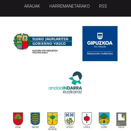
ARAUAK
HARREMANETARAKO
RSS