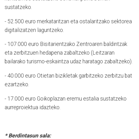
sustatzeko.
- 52.500 euro merkataritzan eta ostalaritzako sektorea
digitalizatzen laguntzeko.
- 107.000 euro Bisitarientzako Zentroaren baldintzak
eta zerbitzuen hedapena zabaltzeko (Leitzaran
bailarako turismo-eskaintza udaz haratago zabaltzeko).
- 40.000 euro Otietan bizikletak garbitzeko zerbitzu bat
ezartzeko.
- 17.000 euro Goikoplazan eremu estalia sustatzeko
aurreproiektua idazteko.
* Berdintasun sala: