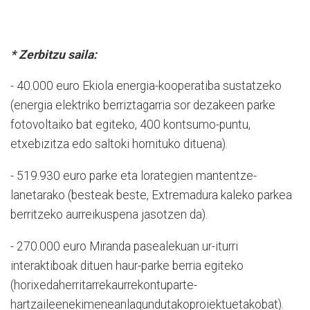
* Zerbitzu saila:
- 40.000 euro Ekiola energia-kooperatiba sustatzeko
(energia elektriko berriztagarria sor dezakeen parke
fotovoltaiko bat egiteko, 400 kontsumo-puntu,
etxebizitza edo saltoki hornituko dituena).
- 519.930 euro parke eta lorategien mantentze-
lanetarako (besteak beste, Extremadura kaleko parkea
berritzeko aurreikuspena jasotzen da).
- 270.000 euro Miranda pasealekuan ur-iturri
interaktiboak dituen haur-parke berria egiteko
(horixedaherritarrekaurrekontuparte-
hartzaileenekimeneanlagundutakoproiektuetakobat).