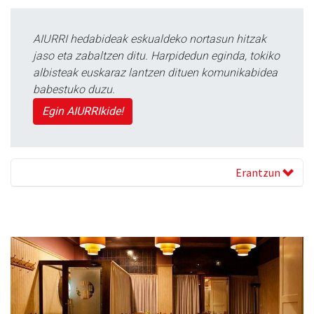
AIURRI hedabideak eskualdeko nortasun hitzak
jaso eta zabaltzen ditu. Harpidedun eginda, tokiko
albisteak euskaraz lantzen dituen komunikabidea
babestuko duzu.
Egin AIURRIkide!
Erantzun