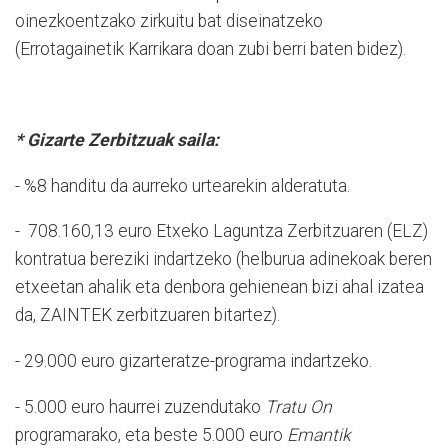
oinezkoentzako zirkuitu bat diseinatzeko
(Errotagainetik Karrikara doan zubi berri baten bidez).
* Gizarte Zerbitzuak saila:
- %8 handitu da aurreko urtearekin alderatuta.
- 708.160,13 euro Etxeko Laguntza Zerbitzuaren (ELZ)
kontratua bereziki indartzeko (helburua adinekoak beren
etxeetan ahalik eta denbora gehienean bizi ahal izatea
da, ZAINTEK zerbitzuaren bitartez).
- 29.000 euro gizarteratze-programa indartzeko.
- 5.000 euro haurrei zuzendutako
Tratu On
programarako, eta beste 5.000 euro
Emantik