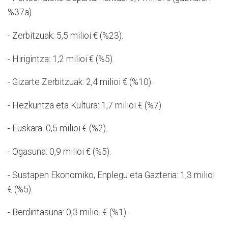
%37a).
- Zerbitzuak: 5,5 milioi € (%23).
- Hirigintza: 1,2 milioi € (%5).
- Gizarte Zerbitzuak: 2,4 milioi € (%10).
- Hezkuntza eta Kultura: 1,7 milioi € (%7).
- Euskara: 0,5 milioi € (%2).
- Ogasuna: 0,9 milioi € (%5).
- Sustapen Ekonomiko, Enplegu eta Gazteria: 1,3 milioi
€ (%5).
- Berdintasuna: 0,3 milioi € (%1).