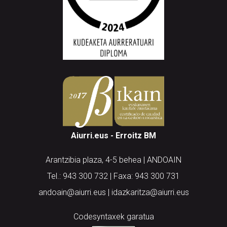
Aiurri.eus - Erroitz BM
Arantzibia plaza, 4-5 behea | ANDOAIN
Tel.: 943 300 732 | Faxa: 943 300 731
andoain@aiurri.eus | idazkaritza@aiurri.eus
Codesyntaxek garatua