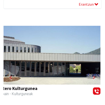
Erantzun
Previous
Next
Ormendi kirolak
Andoain
- Kirol dendak