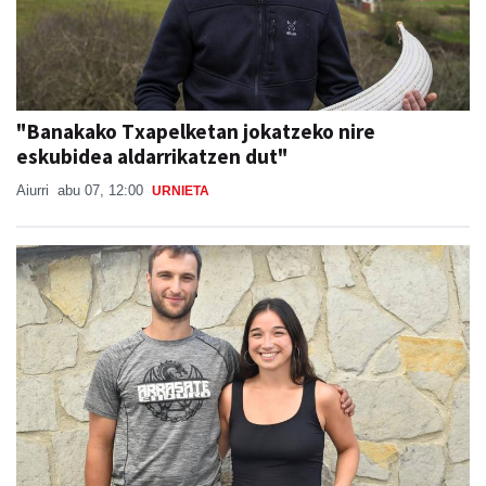
"Banakako Txapelketan jokatzeko nire
eskubidea aldarrikatzen dut"
Aiurri
abu 07, 12:00
URNIETA