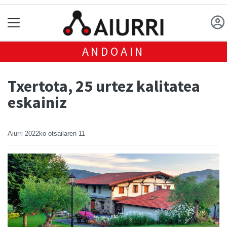
ANDOAIN
Txertota, 25 urtez kalitatea
eskainiz
Aiurri
2022ko otsailaren 11