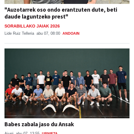
"Auzotarrek oso ondo erantzuten dute, beti
daude laguntzeko prest"
SORABILLAKO JAIAK 2026
Lide Ruiz Telleria
abu 07, 08:00
ANDOAIN
Babes zabala jaso du Ansak
Aiurri
abu 07, 13:55
URNIETA