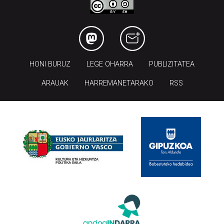
HONI BURUZ
LEGE OHARRA
PUBLIZITATEA
ARAUAK
HARREMANETARAKO
RSS