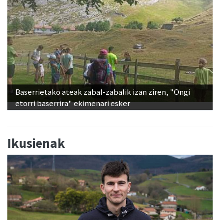
Baserrietako ateak zabal-zabalik izan ziren, "Ongi
etorri baserrira" ekimenari esker
Ikusienak