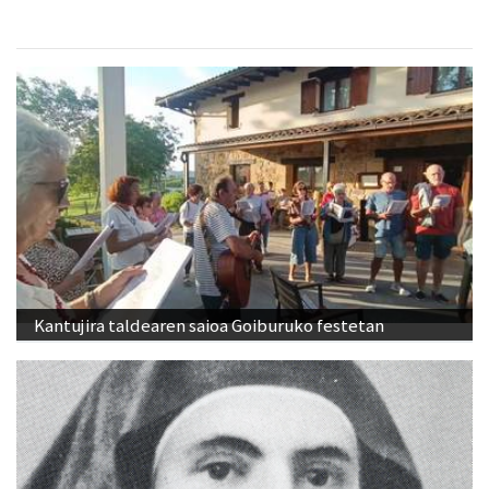
Kantujira taldearen saioa Goiburuko festetan