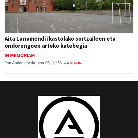
Aita Larramendi ikastolako sortzaileen eta
ondorengoen arteko katebegia
IN MEMORIAM
Jon Ander Ubeda
abu 06, 11:38
ANDOAIN