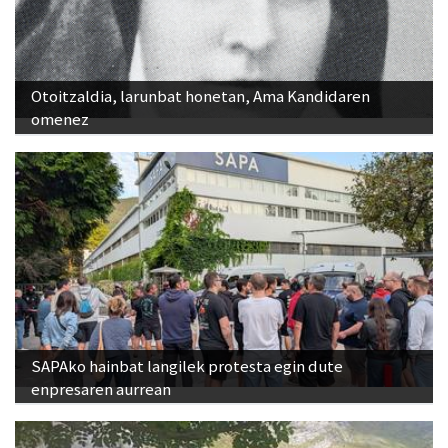
Otoitzaldia, larunbat honetan, Ama Kandidaren
omenez
SAPAko hainbat langilek protesta egin dute
enpresaren aurrean