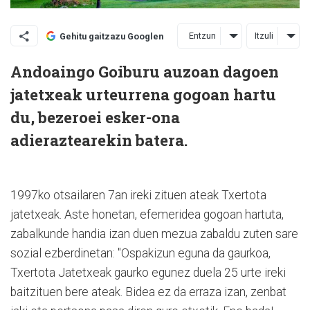
Entzun
Itzuli
Gehitu gaitzazu Googlen
Andoaingo Goiburu auzoan dagoen
jatetxeak urteurrena gogoan hartu
du, bezeroei esker-ona
adieraztearekin batera.
1997ko otsailaren 7an ireki zituen ateak Txertota
jatetxeak. Aste honetan, efemeridea gogoan hartuta,
zabalkunde handia izan duen mezua zabaldu zuten sare
sozial ezberdinetan: "Ospakizun eguna da gaurkoa,
Txertota Jatetxeak gaurko egunez duela 25 urte ireki
baitzituen bere ateak. Bidea ez da erraza izan, zenbat