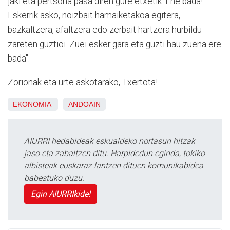
jaki eta pertsona pasa diren gure etxetik. Ene bada!
Eskerrik asko, noizbait hamaiketakoa egitera,
bazkaltzera, afaltzera edo zerbait hartzera hurbildu
zareten guztioi. Zuei esker gara eta guzti hau zuena ere
bada".
Zorionak eta urte askotarako, Txertota!
EKONOMIA
ANDOAIN
AIURRI hedabideak eskualdeko nortasun hitzak
jaso eta zabaltzen ditu. Harpidedun eginda, tokiko
albisteak euskaraz lantzen dituen komunikabidea
babestuko duzu.
Egin AIURRIkide!