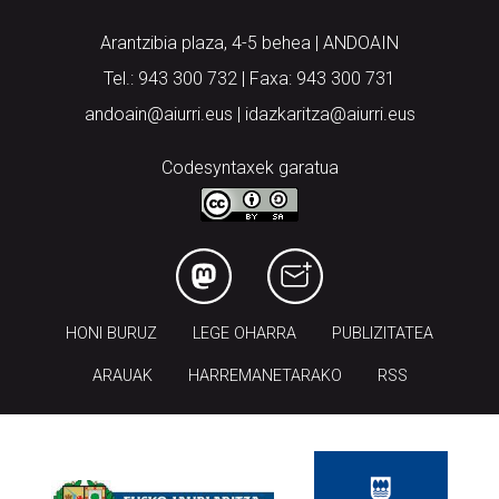
Arantzibia plaza, 4-5 behea | ANDOAIN
Tel.: 943 300 732 | Faxa: 943 300 731
andoain@aiurri.eus | idazkaritza@aiurri.eus
Codesyntaxek garatua
HONI BURUZ
LEGE OHARRA
PUBLIZITATEA
ARAUAK
HARREMANETARAKO
RSS