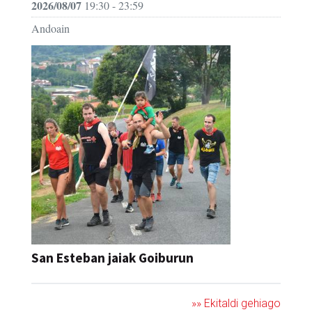
2026/08/07
19:30 - 23:59
Andoain
San Esteban jaiak Goiburun
»» Ekitaldi gehiago