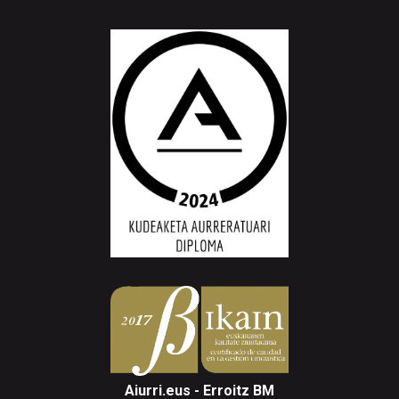
Aiurri.eus - Erroitz BM