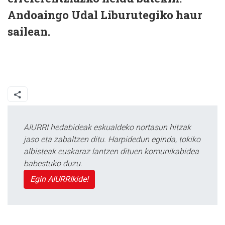
Andoaingo Udal Liburutegiko haur
sailean.
AIURRI hedabideak eskualdeko nortasun hitzak
jaso eta zabaltzen ditu. Harpidedun eginda, tokiko
albisteak euskaraz lantzen dituen komunikabidea
babestuko duzu.
Egin AIURRIkide!