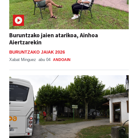
Buruntzako jaien atarikoa, Ainhoa
Aiertzarekin
BURUNTZAKO JAIAK 2026
Xabat Minguez
abu 04
ANDOAIN