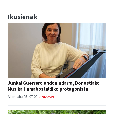
Ikusienak
Junkal Guerrero andoaindarra, Donostiako
Musika Hamabostaldiko protagonista
Aiurri
abu 05, 07:00
ANDOAIN