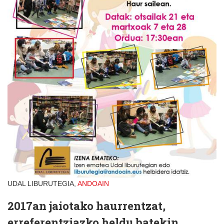
UDAL LIBURUTEGIA,
ANDOAIN
2017an jaiotako haurrentzat,
erreferentziazko heldu batekin.