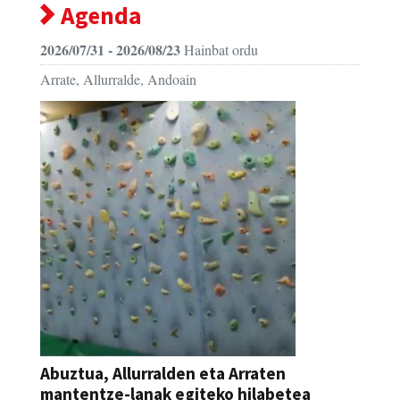
Agenda
2026/07/31 - 2026/08/23
Hainbat ordu
Arrate, Allurralde, Andoain
Abuztua, Allurralden eta Arraten
mantentze-lanak egiteko hilabetea