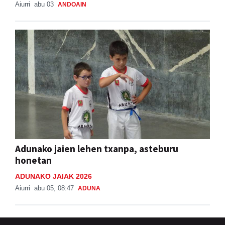
Aiurri
abu 03
ANDOAIN
Adunako jaien lehen txanpa, asteburu
honetan
ADUNAKO JAIAK 2026
Aiurri
abu 05, 08:47
ADUNA