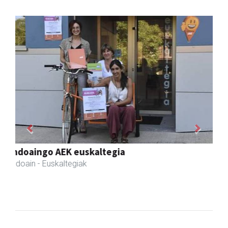
Previous
Next
Xixori belar-denda
Andoain
- Belar-denda