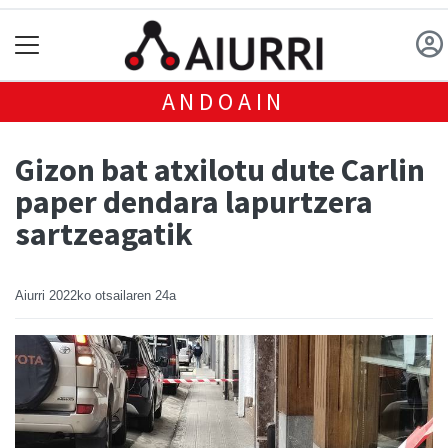
ANDOAIN
Gizon bat atxilotu dute Carlin
paper dendara lapurtzera
sartzeagatik
Aiurri
2022ko otsailaren 24a