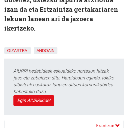
izan da eta Ertzaintza gertakariaren
lekuan lanean ari da jazoera
ikertzeko.
GIZARTEA
ANDOAIN
AIURRI hedabideak eskualdeko nortasun hitzak
jaso eta zabaltzen ditu. Harpidedun eginda, tokiko
albisteak euskaraz lantzen dituen komunikabidea
babestuko duzu.
Egin AIURRIkide!
Erantzun