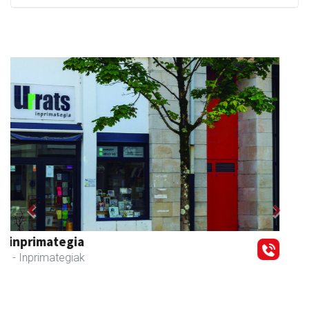
Previous
Next
Elizondo taberna
Andoain
-