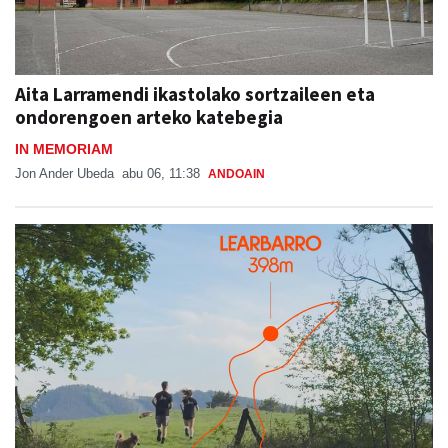
Aita Larramendi ikastolako sortzaileen eta
ondorengoen arteko katebegia
IN MEMORIAM
Jon Ander Ubeda
abu 06, 11:38
ANDOAIN