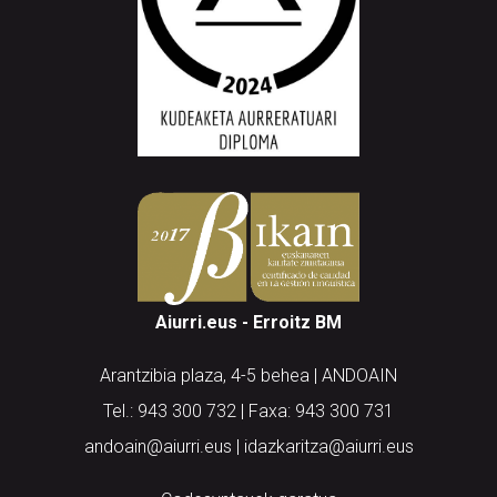
Aiurri.eus - Erroitz BM
Arantzibia plaza, 4-5 behea | ANDOAIN
Tel.: 943 300 732 | Faxa: 943 300 731
andoain@aiurri.eus | idazkaritza@aiurri.eus