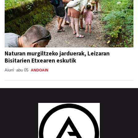
Naturan murgiltzeko jarduerak, Leizaran
Bisitarien Etxearen eskutik
Aiurri
abu 05
ANDOAIN