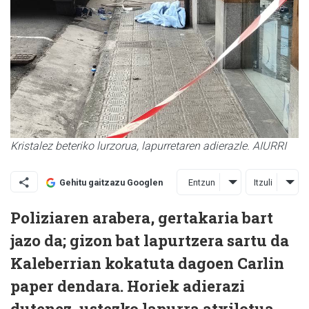
Kristalez beteriko lurzorua, lapurretaren adierazle. AIURRI
Entzun
Itzuli
Gehitu gaitzazu Googlen
Poliziaren arabera, gertakaria bart
jazo da; gizon bat lapurtzera sartu da
Kaleberrian kokatuta dagoen Carlin
paper dendara. Horiek adierazi
dutenez, ustezko lapurra atxilotua