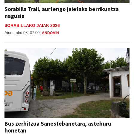
Sorabilla Trail, aurtengo jaietako berrikuntza
nagusia
SORABILLAKO JAIAK 2026
Aiurri
abu 06, 07:00
ANDOAIN
Bus zerbitzua Sanestebanetara, asteburu
honetan