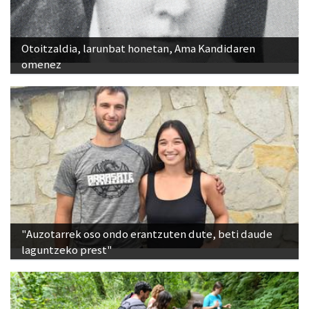
Otoitzaldia, larunbat honetan, Ama Kandidaren
omenez
"Auzotarrek oso ondo erantzuten dute, beti daude
laguntzeko prest"