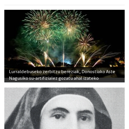
Lurraldebuseko zerbitzu bereziak, Donostiako Aste
Nagusiko su-artifizialez gozatu ahal izateko