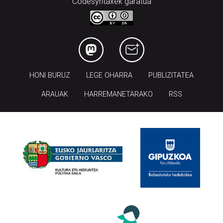
Codesyntaxek garatua
HONI BURUZ
LEGE OHARRA
PUBLIZITATEA
ARAUAK
HARREMANETARAKO
RSS