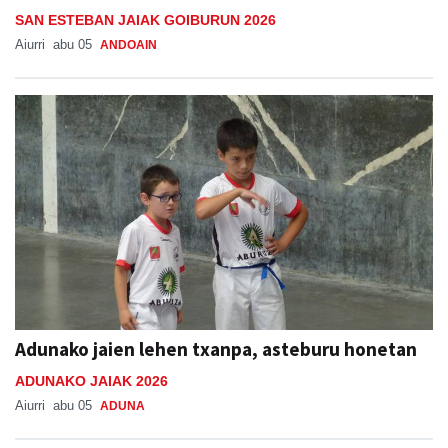
SAN ESTEBAN JAIAK GOIBURUN 2026
Aiurri
abu 05
ANDOAIN
Adunako jaien lehen txanpa, asteburu honetan
ADUNAKO JAIAK 2026
Aiurri
abu 05
ADUNA