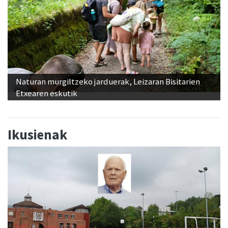
Naturan murgiltzeko jarduerak, Leizaran Bisitarien
Etxearen eskutik
Ikusienak