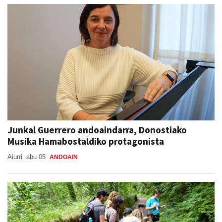
Junkal Guerrero andoaindarra, Donostiako
Musika Hamabostaldiko protagonista
Aiurri
abu 05
ANDOAIN