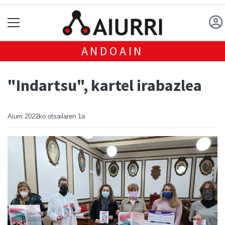
ANDOAIN
"Indartsu", kartel irabazlea
Aiurri
2022ko otsailaren 1a