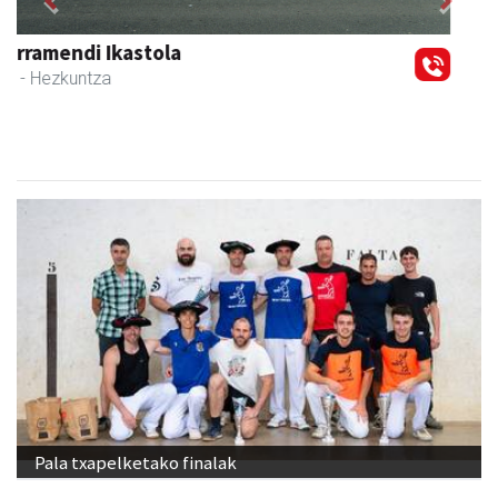
Previous
Next
GF akademia
Andoain
- Akademiak
Pala txapelketako finalak