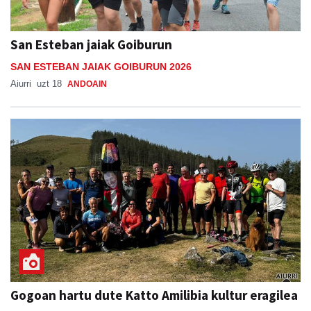
San Esteban jaiak Goiburun
SAN ESTEBAN JAIAK GOIBURUN 2026
Aiurri
uzt 18
ANDOAIN
Gogoan hartu dute Katto Amilibia kultur eragilea