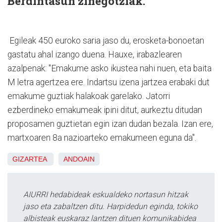
Berdintasun zinegotziak.
Egileak 450 euroko saria jaso du, erosketa-bonoetan
gastatu ahal izango duena. Hauxe, irabazlearen
azalpenak: "Emakume asko ikustea nahi nuen, eta baita
M letra agertzea ere. Indartsu izena jartzea erabaki dut
emakume guztiak halakoak garelako. Jatorri
ezberdineko emakumeak ipini ditut, aurkeztu ditudan
proposamen guztietan egin izan dudan bezala. Izan ere,
martxoaren 8a nazioarteko emakumeen eguna da".
GIZARTEA
ANDOAIN
AIURRI hedabideak eskualdeko nortasun hitzak
jaso eta zabaltzen ditu. Harpidedun eginda, tokiko
albisteak euskaraz lantzen dituen komunikabidea