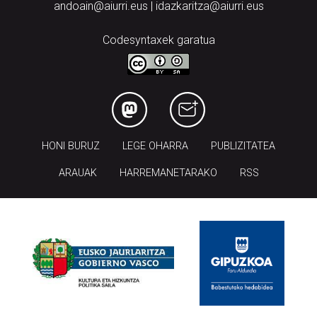
andoain@aiurri.eus | idazkaritza@aiurri.eus
Codesyntaxek garatua
HONI BURUZ
LEGE OHARRA
PUBLIZITATEA
ARAUAK
HARREMANETARAKO
RSS