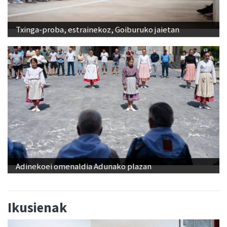
Txinga-proba, estrainekoz, Goiburuko jaietan
Adinekoei omenaldia Adunako plazan
Ikusienak