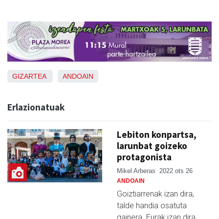
GIZARTEA
ANDOAIN
Erlazionatuak
Lebiton konpartsa,
larunbat goizeko
protagonista
Mikel Arberas
2022 ots 26
ANDOAIN
Goiztiarrenak izan dira,
talde handia osatuta
gainera. Eurak izan dira