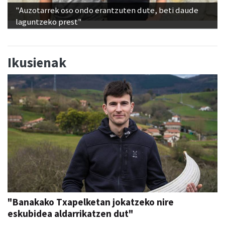
"Auzotarrek oso ondo erantzuten dute, beti daude
laguntzeko prest"
Ikusienak
"Banakako Txapelketan jokatzeko nire
eskubidea aldarrikatzen dut"