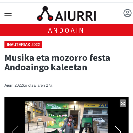
ANDOAIN
INAUTERIAK 2022
Musika eta mozorro festa
Andoaingo kaleetan
Aiurri
2022ko otsailaren 27a