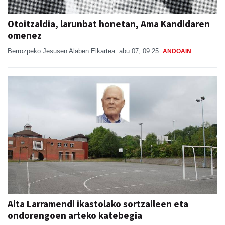
Otoitzaldia, larunbat honetan, Ama Kandidaren
omenez
Berrozpeko Jesusen Alaben Elkartea
abu 07, 09:25
ANDOAIN
Aita Larramendi ikastolako sortzaileen eta
ondorengoen arteko katebegia