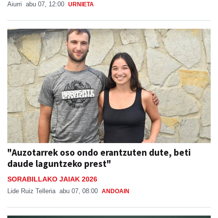
Aiurri
abu 07, 12:00
URNIETA
"Auzotarrek oso ondo erantzuten dute, beti
daude laguntzeko prest"
SORABILLAKO JAIAK 2026
Lide Ruiz Telleria
abu 07, 08:00
ANDOAIN