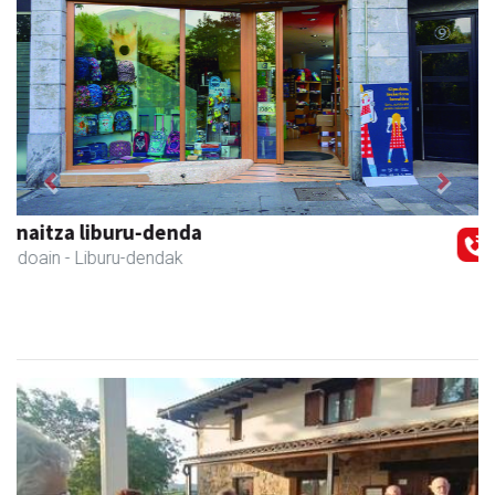
Previous
Next
Izkiriota ardoak
Andoain
- Ardoak