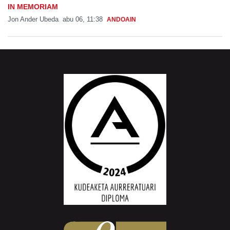
IN MEMORIAM
Jon Ander Ubeda
abu 06, 11:38
ANDOAIN