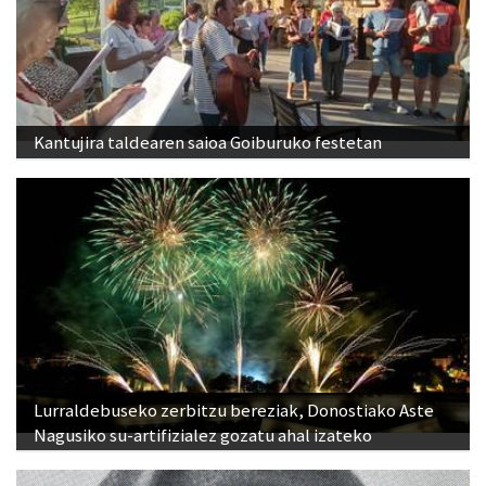
Kantujira taldearen saioa Goiburuko festetan
Lurraldebuseko zerbitzu bereziak, Donostiako Aste
Nagusiko su-artifizialez gozatu ahal izateko