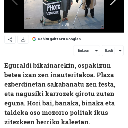
Gehitu gaitzazu Googlen
Entzun
Itzuli
Eguraldi bikainarekin, ospakizun
betea izan zen inauteritakoa. Plaza
ezberdinetan sakabanatu zen festa,
eta nagusiki karrozek girotu zuten
eguna. Hori bai, banaka, binaka eta
taldeka oso mozorro politak ikus
zitezkeen herriko kaleetan.