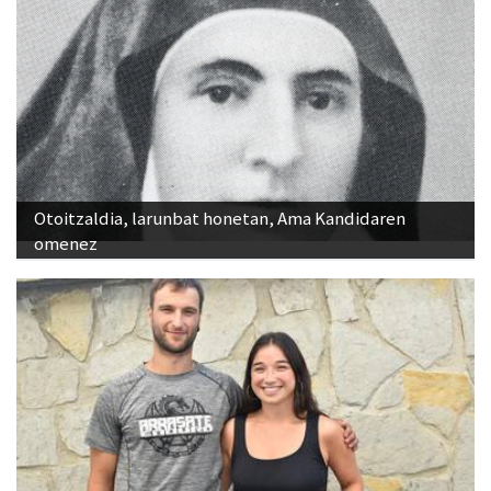
Otoitzaldia, larunbat honetan, Ama Kandidaren
omenez