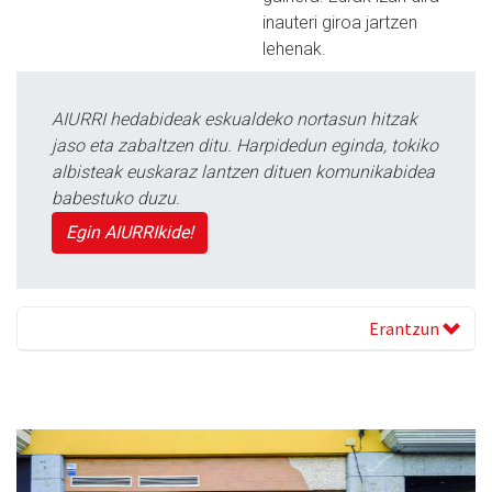
inauteri giroa jartzen
lehenak.
AIURRI hedabideak eskualdeko nortasun hitzak
jaso eta zabaltzen ditu. Harpidedun eginda, tokiko
albisteak euskaraz lantzen dituen komunikabidea
babestuko duzu.
Egin AIURRIkide!
Erantzun