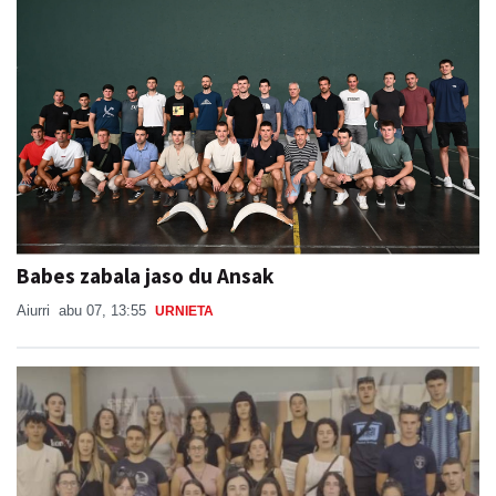
Babes zabala jaso du Ansak
Aiurri
abu 07, 13:55
URNIETA