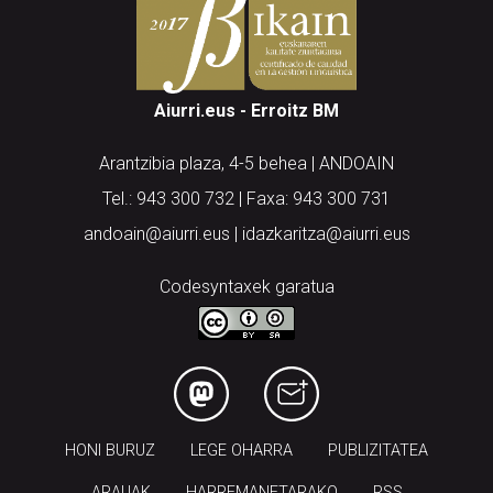
Aiurri.eus - Erroitz BM
Arantzibia plaza, 4-5 behea | ANDOAIN
Tel.: 943 300 732 | Faxa: 943 300 731
andoain@aiurri.eus | idazkaritza@aiurri.eus
Codesyntaxek garatua
HONI BURUZ
LEGE OHARRA
PUBLIZITATEA
ARAUAK
HARREMANETARAKO
RSS