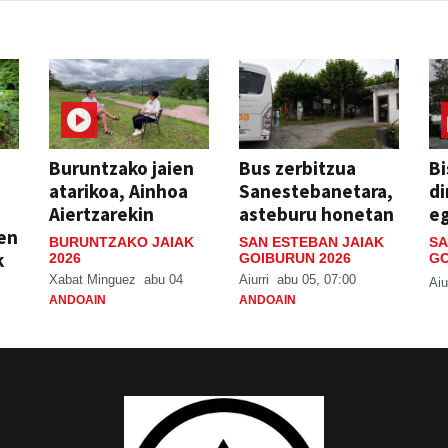
Buruntzako jaien
Bus zerbitzua
Bi
atarikoa, Ainhoa
Sanestebanetara,
di
Aiertzarekin
asteburu honetan
e
ien
BURUNTZAKO JAIAK
SAN ESTEBAN JAIAK
SA
k
2026
GOIBURUN 2026
GO
Xabat Minguez
abu 04
Aiurri
abu 05, 07:00
Aiu
ANDOAIN
ANDOAIN