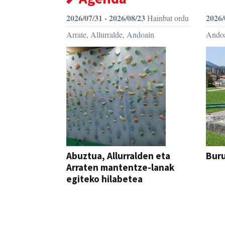
2026/07/31 - 2026/08/23
2026/
Hainbat ordu
Arrate, Allurralde, Andoain
Ando
Abuztua, Allurralden eta
Buru
Arraten mantentze-lanak
egiteko hilabetea