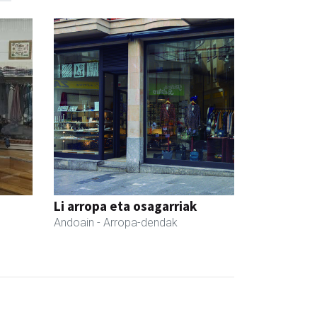
Li arropa eta osagarriak
Andoain
- Arropa-dendak