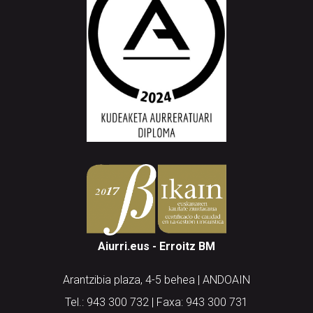
Aiurri.eus - Erroitz BM
Arantzibia plaza, 4-5 behea | ANDOAIN
Tel.: 943 300 732 | Faxa: 943 300 731