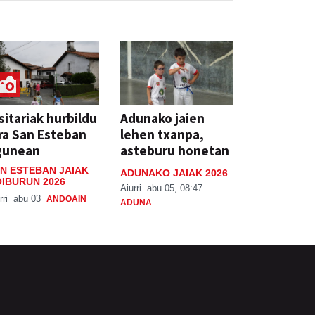
sitariak hurbildu
Adunako jaien
ra San Esteban
lehen txanpa,
gunean
asteburu honetan
N ESTEBAN JAIAK
ADUNAKO JAIAK 2026
IBURUN 2026
Aiurri
abu 05, 08:47
rri
abu 03
ANDOAIN
ADUNA