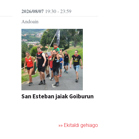
2026/08/07
19:30 - 23:59
Andoain
San Esteban jaiak Goiburun
»» Ekitaldi gehiago