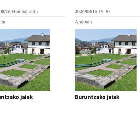
08/16
2026/08/15
Hainbat ordu
19:30
ain
Andoain
ntzako jaiak
Buruntzako jaiak