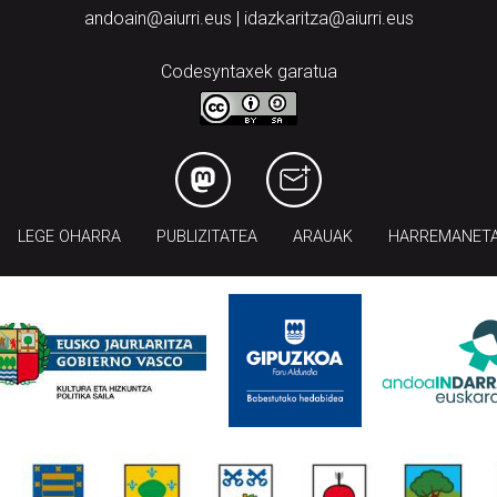
andoain@aiurri.eus | idazkaritza@aiurri.eus
Codesyntaxek garatua
LEGE OHARRA
PUBLIZITATEA
ARAUAK
HARREMANET