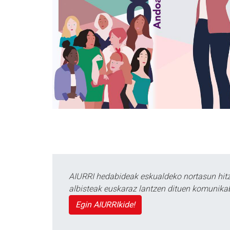
AIURRI hedabideak eskualdeko nortasun hitza
albisteak euskaraz lantzen dituen komunika
Egin AIURRIkide!