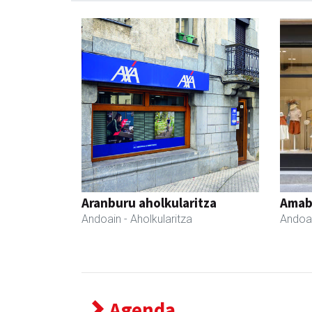
Aranburu aholkularitza
Amabi
Andoain
- Aholkularitza
Andoa
Agenda