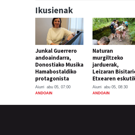
Ikusienak
Junkal Guerrero
Naturan
andoaindarra,
murgiltzeko
Donostiako Musika
jarduerak,
Hamabostaldiko
Leizaran Bisitar
protagonista
Etxearen eskuti
Aiurri
abu 05, 07:00
Aiurri
abu 05, 08:30
ANDOAIN
ANDOAIN