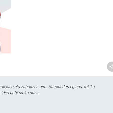
k jaso eta zabaltzen ditu. Harpidedun eginda, tokiko
bidea babestuko duzu.