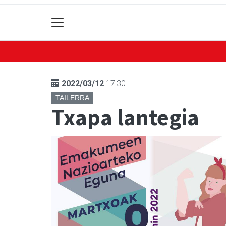
2022/03/12
17:30
TAILERRA
Txapa lantegia