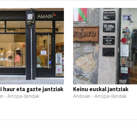
 haur eta gazte jantziak
Keinu euskal jantziak
in
- Arropa-dendak
Andoain
- Arropa-dendak