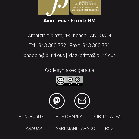
Aiurri.eus - Erroitz BM
Arantzibia plaza, 4-5 behea | ANDOAIN
Tel.: 943 300 732 | Faxa: 943 300 731
andoain@aiurri.eus | idazkaritza@aiurri.eus
Codesyntaxek garatua
HONI BURUZ
LEGE OHARRA
PUBLIZITATEA
ARAUAK
HARREMANETARAKO
RSS