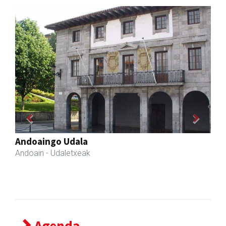
Previous
Next
Andoaingo Udala
Andoain
- Udaletxeak
Agenda