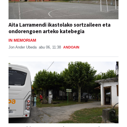
Aita Larramendi ikastolako sortzaileen eta
ondorengoen arteko katebegia
IN MEMORIAM
Jon Ander Ubeda
abu 06, 11:38
ANDOAIN