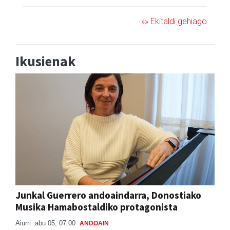
»» Ekitaldi gehiago
Ikusienak
Junkal Guerrero andoaindarra, Donostiako
Musika Hamabostaldiko protagonista
Aiurri
abu 05, 07:00
ANDOAIN