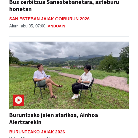
Bus zerbitzua Sanestebanetara, asteburu
honetan
SAN ESTEBAN JAIAK GOIBURUN 2026
Aiurri
abu 05, 07:00
ANDOAIN
Buruntzako jaien atarikoa, Ainhoa
Aiertzarekin
BURUNTZAKO JAIAK 2026