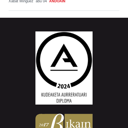
Xabat Minguez
abu 04
ANDOAIN