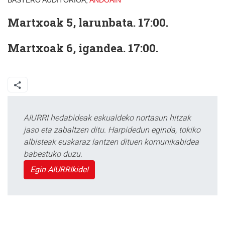
BASTERO AUDITORIOA,
ANDOAIN
Martxoak 5, larunbata. 17:00.
Martxoak 6, igandea. 17:00.
AIURRI hedabideak eskualdeko nortasun hitzak
jaso eta zabaltzen ditu. Harpidedun eginda, tokiko
albisteak euskaraz lantzen dituen komunikabidea
babestuko duzu.
Egin AIURRIkide!