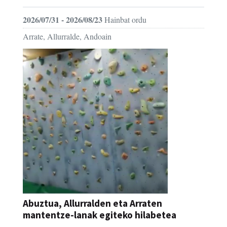
2026/07/31 - 2026/08/23
Hainbat ordu
Arrate, Allurralde, Andoain
Abuztua, Allurralden eta Arraten
mantentze-lanak egiteko hilabetea