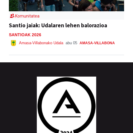
Komunitatea
Santio jaiak: Udalaren lehen balorazioa
SANTIOAK 2026
Amasa-Villabonako Udala
abu 05
AMASA-VILLABONA