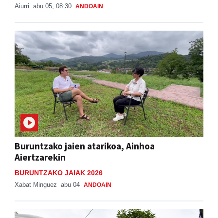
Aiurri
abu 05, 08:30
ANDOAIN
Buruntzako jaien atarikoa, Ainhoa
Aiertzarekin
BURUNTZAKO JAIAK 2026
Xabat Minguez
abu 04
ANDOAIN