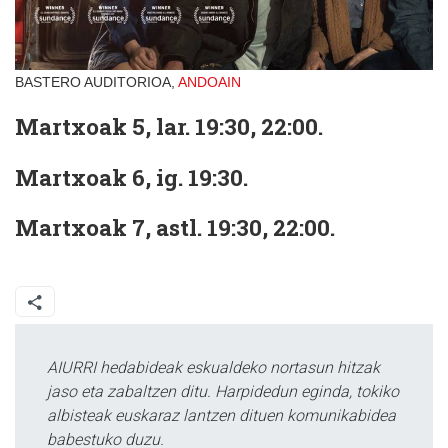
BASTERO AUDITORIOA,
ANDOAIN
Martxoak 5, lar. 19:30, 22:00.
Martxoak 6, ig. 19:30.
Martxoak 7, astl. 19:30, 22:00.
AIURRI hedabideak eskualdeko nortasun hitzak
jaso eta zabaltzen ditu. Harpidedun eginda, tokiko
albisteak euskaraz lantzen dituen komunikabidea
babestuko duzu.