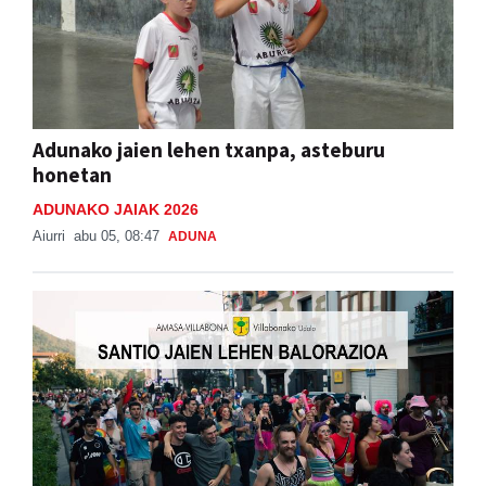
Adunako jaien lehen txanpa, asteburu
honetan
ADUNAKO JAIAK 2026
Aiurri
abu 05, 08:47
ADUNA