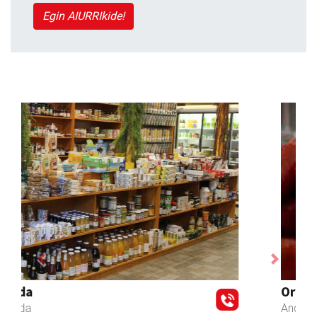
Egin AIURRIkide!
Previous
Next
Ormaki urdaitegia
Andoain
- Urdaitegiak