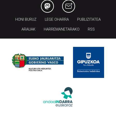
HONI BURUZ
LEGE OHARRA
PUBLIZITATEA
ARAUAK
HARREMANETARAKO
RSS