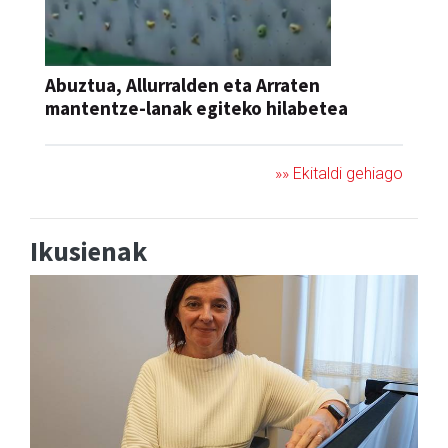
Abuztua, Allurralden eta Arraten
mantentze-lanak egiteko hilabetea
»» Ekitaldi gehiago
Ikusienak