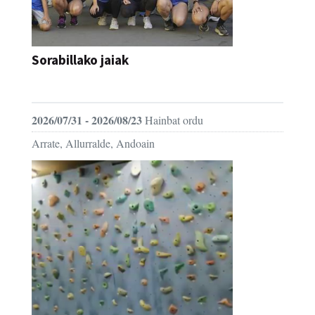
Sorabillako jaiak
FESTAK
2026/07/31 - 2026/08/23
Hainbat ordu
Arrate, Allurralde, Andoain