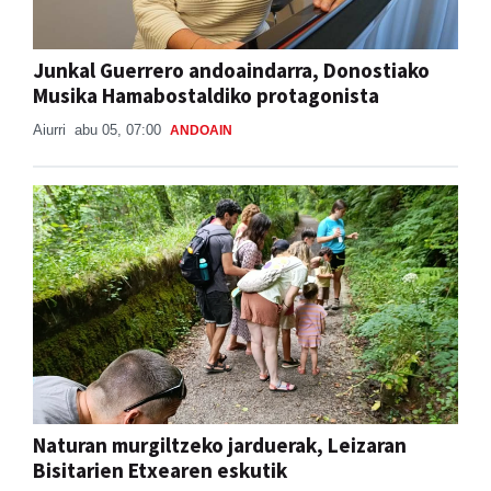
Junkal Guerrero andoaindarra, Donostiako
Musika Hamabostaldiko protagonista
Aiurri
abu 05, 07:00
ANDOAIN
Naturan murgiltzeko jarduerak, Leizaran
Bisitarien Etxearen eskutik