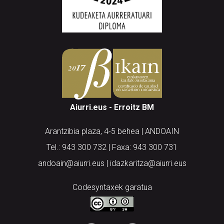
Aiurri.eus - Erroitz BM
Arantzibia plaza, 4-5 behea | ANDOAIN
Tel.: 943 300 732 | Faxa: 943 300 731
andoain@aiurri.eus | idazkaritza@aiurri.eus
Codesyntaxek garatua