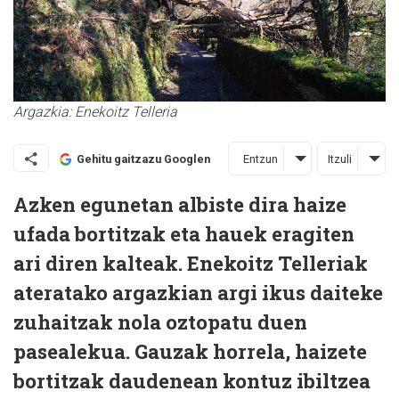
Argazkia: Enekoitz Telleria
Entzun
Itzuli
Gehitu gaitzazu Googlen
Azken egunetan albiste dira haize
ufada bortitzak eta hauek eragiten
ari diren kalteak. Enekoitz Telleriak
ateratako argazkian argi ikus daiteke
zuhaitzak nola oztopatu duen
pasealekua. Gauzak horrela, haizete
bortitzak daudenean kontuz ibiltzea