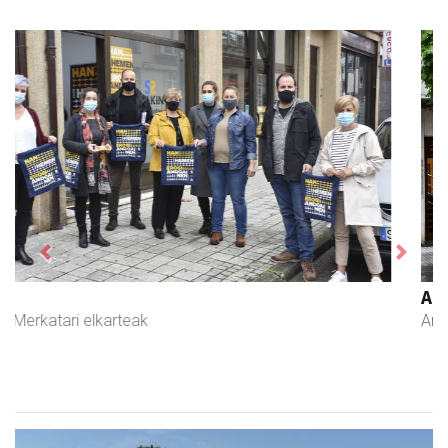
Previous
Next
Arruti gozotegia
Andoain
- Gozotegiak