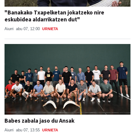
"Banakako Txapelketan jokatzeko nire
eskubidea aldarrikatzen dut"
Aiurri
abu 07, 12:00
URNIETA
Babes zabala jaso du Ansak
Aiurri
abu 07, 13:55
URNIETA