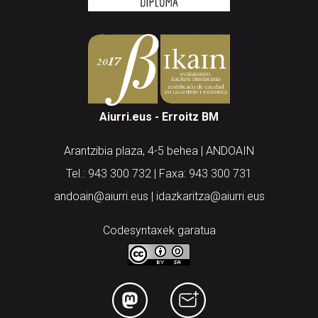
Aiurri.eus - Erroitz BM
Arantzibia plaza, 4-5 behea | ANDOAIN
Tel.: 943 300 732 | Faxa: 943 300 731
andoain@aiurri.eus | idazkaritza@aiurri.eus
Codesyntaxek garatua