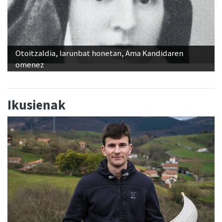
Otoitzaldia, larunbat honetan, Ama Kandidaren
omenez
Ikusienak