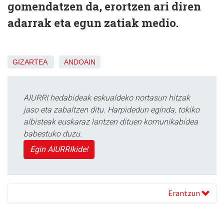
gomendatzen da, erortzen ari diren
adarrak eta egun zatiak medio.
GIZARTEA
ANDOAIN
AIURRI hedabideak eskualdeko nortasun hitzak
jaso eta zabaltzen ditu. Harpidedun eginda, tokiko
albisteak euskaraz lantzen dituen komunikabidea
babestuko duzu.
Egin AIURRIkide!
Erantzun