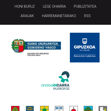
HONI BURUZ
LEGE OHARRA
PUBLIZITATEA
ARAUAK
HARREMANETARAKO
RSS