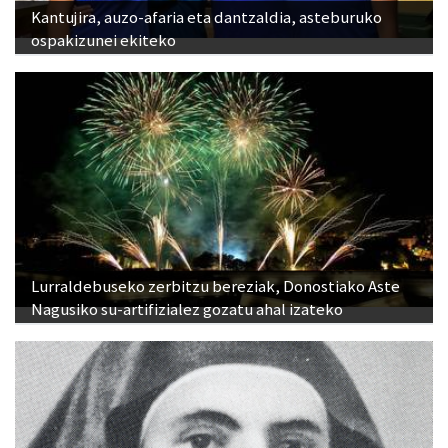
Kantujira, auzo-afaria eta dantzaldia, asteburuko
ospakizunei ekiteko
Lurraldebuseko zerbitzu bereziak, Donostiako Aste
Nagusiko su-artifizialez gozatu ahal izateko