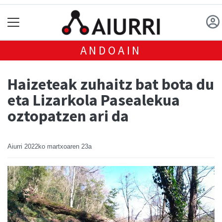
ANDOAIN
Haizeteak zuhaitz bat bota du
eta Lizarkola Pasealekua
oztopatzen ari da
Aiurri
2022ko martxoaren 23a