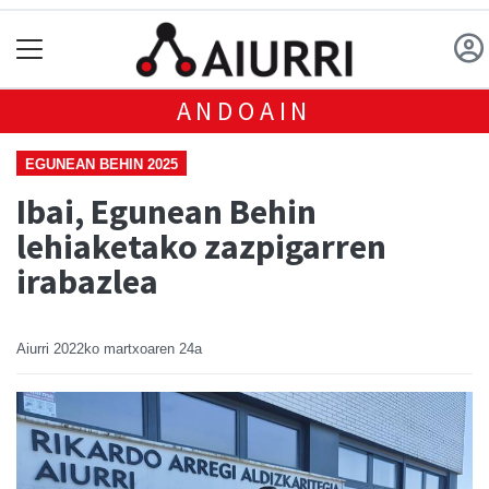
ANDOAIN
EGUNEAN BEHIN 2025
Ibai, Egunean Behin
lehiaketako zazpigarren
irabazlea
Aiurri
2022ko martxoaren 24a