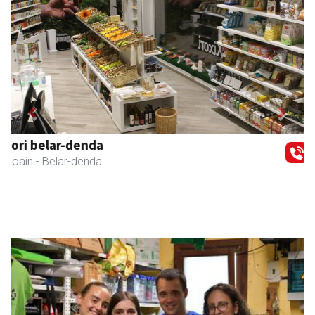
Previous
Next
Salkin
Andoain
- Merkatari elkarteak