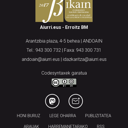
Aiurri.eus - Erroitz BM
Arantzibia plaza, 4-5 behea | ANDOAIN
Tel.: 943 300 732 | Faxa: 943 300 731
andoain@aiurri.eus | idazkaritza@aiurri.eus
Codesyntaxek garatua
HONI BURUZ
LEGE OHARRA
PUBLIZITATEA
ARAUAK
HARREMANETARAKO
RSS