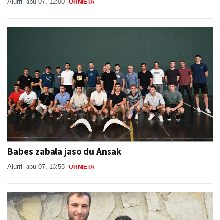
Aiurri
abu 07, 12:00
URNIETA
Babes zabala jaso du Ansak
Aiurri
abu 07, 13:55
URNIETA