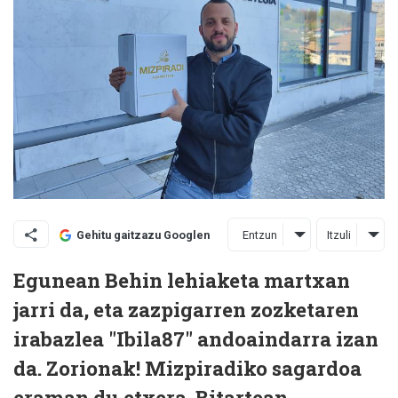
Entzun
Itzuli
Gehitu gaitzazu Googlen
Egunean Behin lehiaketa martxan
jarri da, eta zazpigarren zozketaren
irabazlea "Ibila87" andoaindarra izan
da. Zorionak! Mizpiradiko sagardoa
eraman du etxera. Bitartean,