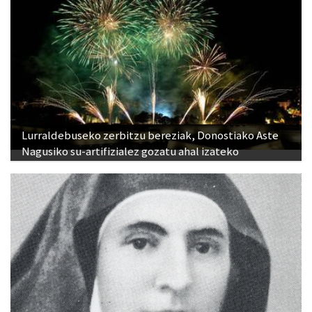
Lurraldebuseko zerbitzu bereziak, Donostiako Aste
Nagusiko su-artifizialez gozatu ahal izateko