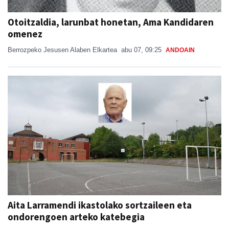
Otoitzaldia, larunbat honetan, Ama Kandidaren
omenez
Berrozpeko Jesusen Alaben Elkartea
abu 07, 09:25
ANDOAIN
Aita Larramendi ikastolako sortzaileen eta
ondorengoen arteko katebegia