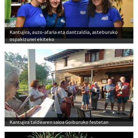
Kantujira, auzo-afaria eta dantzaldia, asteburuko
ospakizunei ekiteko
Kantujira taldearen saioa Goiburuko festetan