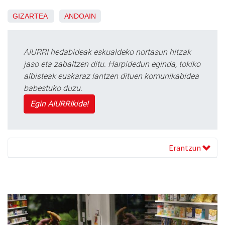
GIZARTEA
ANDOAIN
AIURRI hedabideak eskualdeko nortasun hitzak
jaso eta zabaltzen ditu. Harpidedun eginda, tokiko
albisteak euskaraz lantzen dituen komunikabidea
babestuko duzu.
Egin AIURRIkide!
Erantzun