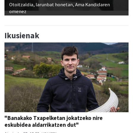
Otoitzaldia, larunbat honetan, Ama Kandidaren
omenez
Ikusienak
"Banakako Txapelketan jokatzeko nire
eskubidea aldarrikatzen dut"