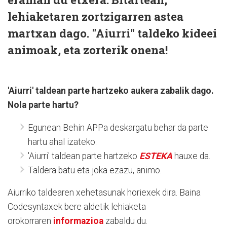
lehiaketaren zortzigarren astea
martxan dago. "Aiurri" taldeko kideei
animoak, eta zorterik onena!
'Aiurri' taldean parte hartzeko aukera zabalik dago.
Nola parte hartu?
Egunean Behin APPa deskargatu behar da parte
hartu ahal izateko.
'Aiurri' taldean parte hartzeko
ESTEKA
hauxe da.
Taldera batu eta joka ezazu, animo.
Aiurriko taldearen xehetasunak horiexek dira. Baina
Codesyntaxek bere aldetik lehiaketa
orokorraren
informazioa
zabaldu du.