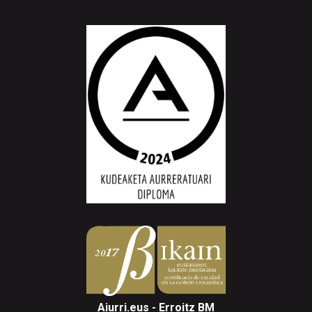
Aiurri.eus - Erroitz BM