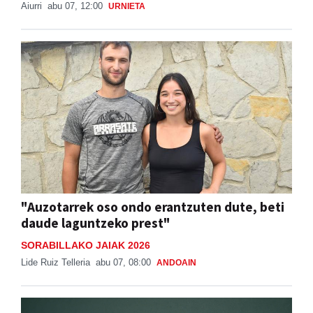
Aiurri
abu 07, 12:00
URNIETA
"Auzotarrek oso ondo erantzuten dute, beti
daude laguntzeko prest"
SORABILLAKO JAIAK 2026
Lide Ruiz Telleria
abu 07, 08:00
ANDOAIN