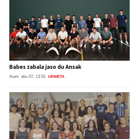
Babes zabala jaso du Ansak
Aiurri
abu 07, 13:55
URNIETA