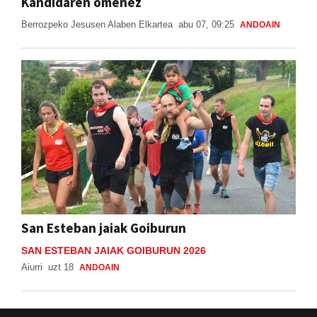
Kandidaren omenez
Berrozpeko Jesusen Alaben Elkartea
abu 07, 09:25
ANDOAIN
San Esteban jaiak Goiburun
SAN ESTEBAN JAIAK GOIBURUN 2026
Aiurri
uzt 18
ANDOAIN