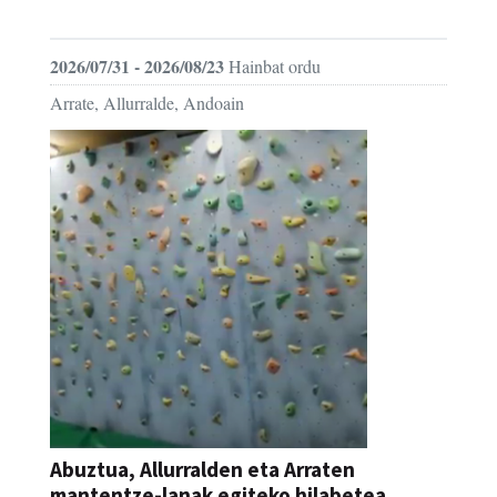
FESTAK
2026/07/31 - 2026/08/23
Hainbat ordu
Arrate, Allurralde, Andoain
Abuztua, Allurralden eta Arraten
mantentze-lanak egiteko hilabetea