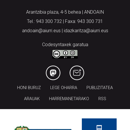
Arantzibia plaza, 4-5 behea | ANDOAIN
Tel.: 943 300 732 | Faxa: 943 300 731
andoain@aiurri.eus | idazkaritza@aiurri.eus
Codesyntaxek garatua
HONI BURUZ
LEGE OHARRA
PUBLIZITATEA
ARAUAK
HARREMANETARAKO
RSS