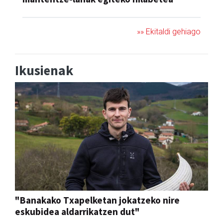
»» Ekitaldi gehiago
Ikusienak
"Banakako Txapelketan jokatzeko nire
eskubidea aldarrikatzen dut"