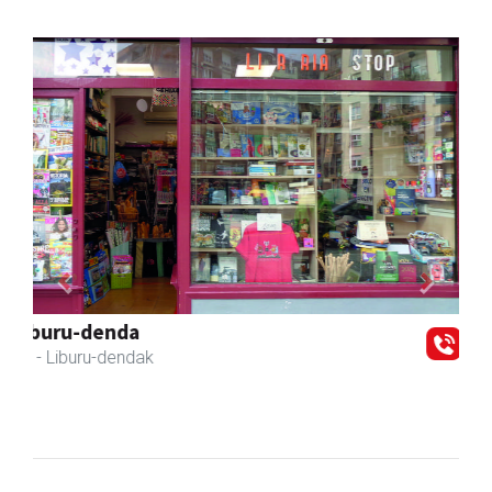
Previous
Next
Lur fisioterapia eta pilates zentroa
Andoain
- Fisioterapia