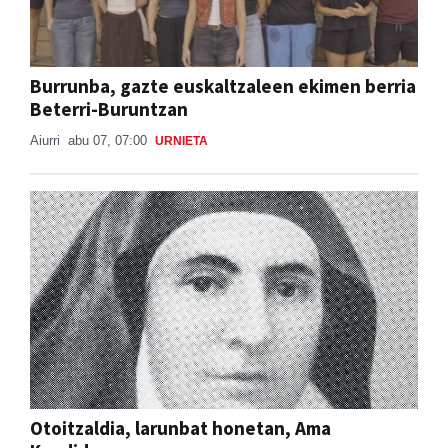
Burrunba, gazte euskaltzaleen ekimen berria
Beterri-Buruntzan
Aiurri
abu 07, 07:00
URNIETA
Otoitzaldia, larunbat honetan, Ama