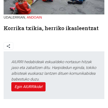
UDALERRIAN,
ANDOAIN
Korrika txikia, herriko ikasleentzat
AIURRI hedabideak eskualdeko nortasun hitzak
jaso eta zabaltzen ditu. Harpidedun eginda, tokiko
albisteak euskaraz lantzen dituen komunikabidea
babestuko duzu.
Egin AIURRIkide!