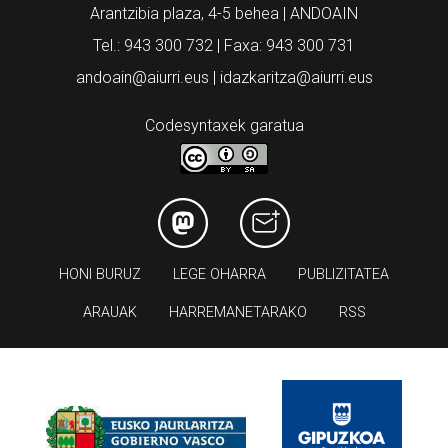
Arantzibia plaza, 4-5 behea | ANDOAIN
Tel.: 943 300 732 | Faxa: 943 300 731
andoain@aiurri.eus | idazkaritza@aiurri.eus
Codesyntaxek garatua
HONI BURUZ
LEGE OHARRA
PUBLIZITATEA
ARAUAK
HARREMANETARAKO
RSS