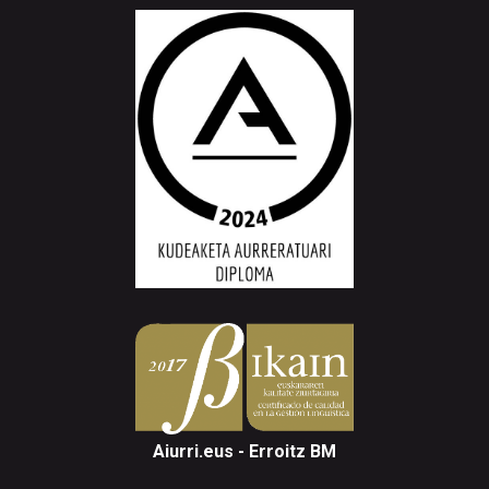
Aiurri.eus - Erroitz BM