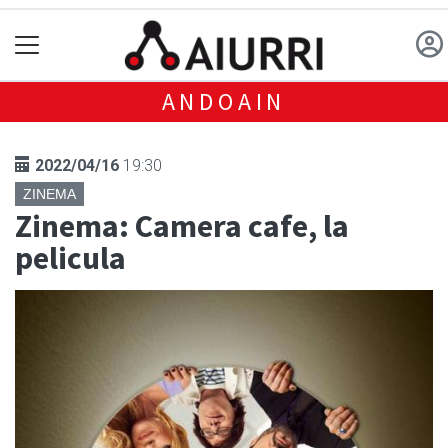
ANDOAIN
2022/04/16
19:30
ZINEMA
Zinema: Camera cafe, la
pelicula