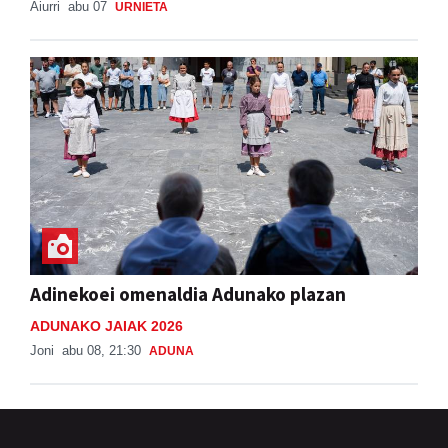
Aiurri
abu 07
URNIETA
Adinekoei omenaldia Adunako plazan
ADUNAKO JAIAK 2026
Joni
abu 08, 21:30
ADUNA