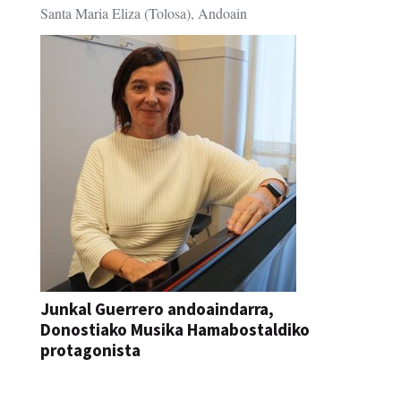
Santa Maria Eliza (Tolosa), Andoain
Junkal Guerrero andoaindarra,
Donostiako Musika Hamabostaldiko
protagonista
KONTZERTUA