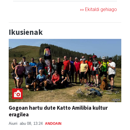
»» Ekitaldi gehiago
Ikusienak
Gogoan hartu dute Katto Amilibia kultur
eragilea
Aiurri
abu 08, 13:24
ANDOAIN