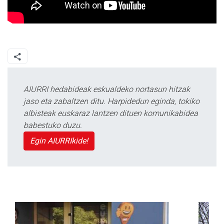
AIURRI hedabideak eskualdeko nortasun hitzak
jaso eta zabaltzen ditu. Harpidedun eginda, tokiko
albisteak euskaraz lantzen dituen komunikabidea
babestuko duzu.
Egin AIURRIkide!