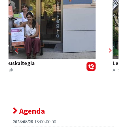
Previous
Next
Leizaran Institutua
Andoain
- Hezkuntza
Agenda
2026/08/28
18:00-00:00