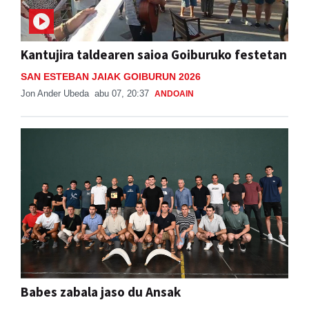
Kantujira taldearen saioa Goiburuko festetan
SAN ESTEBAN JAIAK GOIBURUN 2026
Jon Ander Ubeda
abu 07, 20:37
ANDOAIN
Babes zabala jaso du Ansak