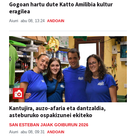
Gogoan hartu dute Katto Amilibia kultur
eragilea
Aiurri
abu 08, 13:24
ANDOAIN
Kantujira, auzo-afaria eta dantzaldia,
asteburuko ospakizunei ekiteko
SAN ESTEBAN JAIAK GOIBURUN 2026
Aiurri
abu 08, 09:31
ANDOAIN