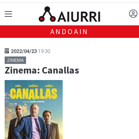
ANDOAIN
2022/04/23
19:30
ZINEMA
Zinema: Canallas