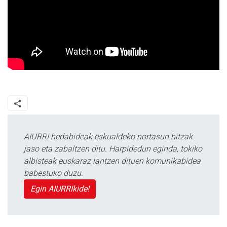
AIURRI hedabideak eskualdeko nortasun hitzak
jaso eta zabaltzen ditu. Harpidedun eginda, tokiko
albisteak euskaraz lantzen dituen komunikabidea
babestuko duzu.
Egin AIURRIkide!