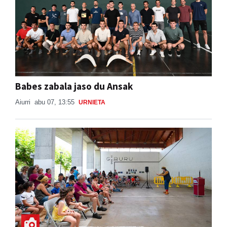
Babes zabala jaso du Ansak
Aiurri
abu 07, 13:55
URNIETA