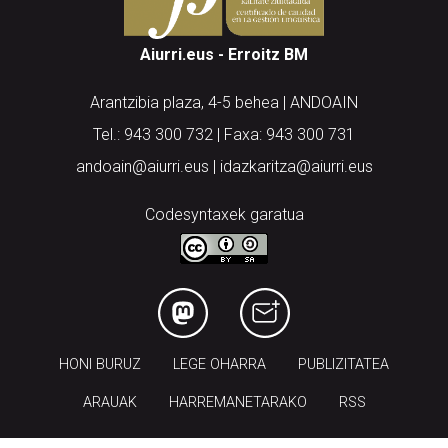
Aiurri.eus - Erroitz BM
Arantzibia plaza, 4-5 behea | ANDOAIN
Tel.: 943 300 732 | Faxa: 943 300 731
andoain@aiurri.eus | idazkaritza@aiurri.eus
Codesyntaxek garatua
HONI BURUZ
LEGE OHARRA
PUBLIZITATEA
ARAUAK
HARREMANETARAKO
RSS