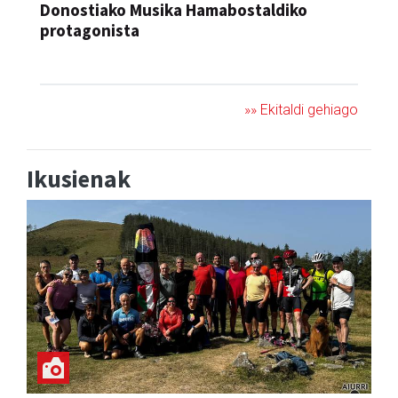
Donostiako Musika Hamabostaldiko
protagonista
KONTZERTUA
»» Ekitaldi gehiago
Ikusienak