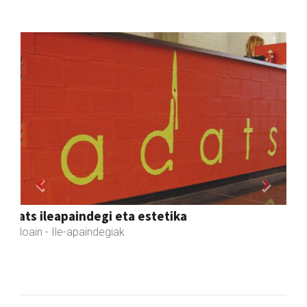
Previous
Next
Amabi haur eta gazte jantziak
Andoain
- Arropa-dendak