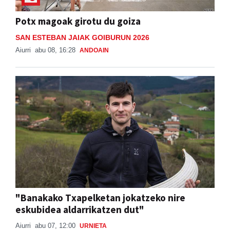
Potx magoak girotu du goiza
SAN ESTEBAN JAIAK GOIBURUN 2026
Aiurri
abu 08, 16:28
ANDOAIN
"Banakako Txapelketan jokatzeko nire
eskubidea aldarrikatzen dut"
Aiurri
abu 07, 12:00
URNIETA