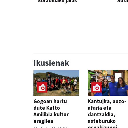
Sorabillako jaiak
Sora
FESTAK
FEST
Ikusienak
Gogoan hartu
Kantujira, auzo-
dute Katto
afaria eta
Amilibia kultur
dantzaldia,
eragilea
asteburuko
ospakizunei