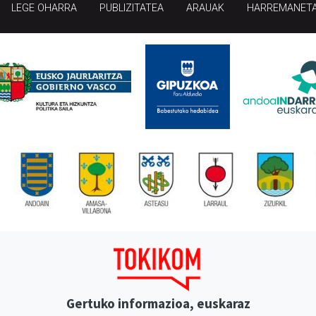
LEGE OHARRA
PUBLIZITATEA
ARAUAK
HARREMANET
Gertuko informazioa, euskaraz