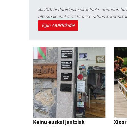
AIURRI hedabideak eskualdeko nortasun hitza
albisteak euskaraz lantzen dituen komunika
Egin AIURRIkide!
Keinu euskal jantziak
Xixor