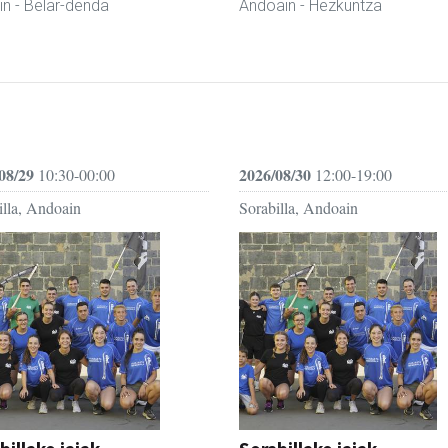
in
- Belar-denda
Andoain
- Hezkuntza
08/29
2026/08/30
10:30-00:00
12:00-19:00
illa, Andoain
Sorabilla, Andoain