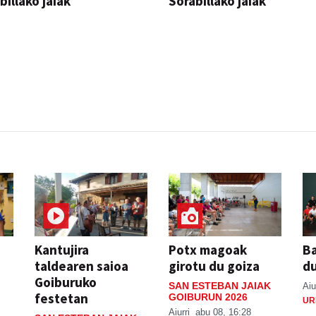
billako jaiak
Sorabillako jaiak
AK
FESTAK
Kantujira
Potx magoak
Ba
taldearen saioa
girotu du goiza
d
Goiburuko
SAN ESTEBAN JAIAK
Aiu
festetan
GOIBURUN 2026
UR
Aiurri
abu 08, 16:28