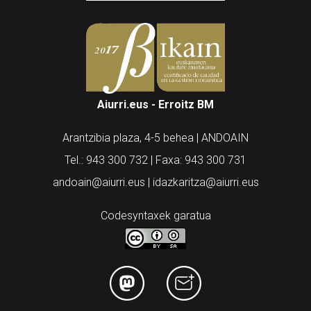
Aiurri.eus - Erroitz BM
Arantzibia plaza, 4-5 behea | ANDOAIN
Tel.: 943 300 732 | Faxa: 943 300 731
andoain@aiurri.eus | idazkaritza@aiurri.eus
Codesyntaxek garatua