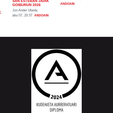
SAN ESTEBAN JAIAK
ANDOAIN
GOIBURUN 2026
Jon Ander Ubeda
K
abu 07, 20:37
ANDOAIN