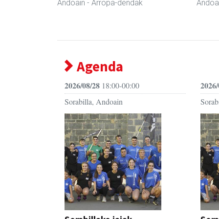
Andoain
- Arropa-dendak
Andoa
Agenda
2026/08/28
2026/
18:00-00:00
Sorabilla, Andoain
Sorab