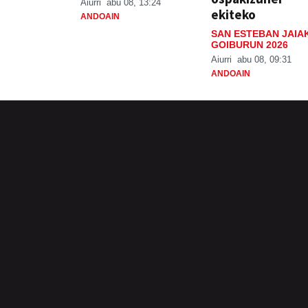
Aiurri
abu 08, 13:24
ekiteko
ANDOAIN
SAN ESTEBAN JAIA
GOIBURUN 2026
Aiurri
abu 08, 09:31
ANDOAIN