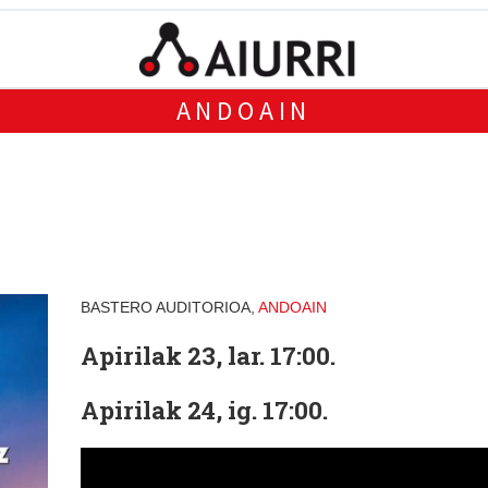
ANDOAIN
BASTERO AUDITORIOA,
ANDOAIN
Apirilak 23, lar. 17:00.
Apirilak 24, ig. 17:00.