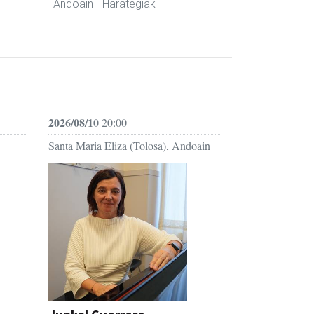
Andoain
- Harategiak
2026/08/10
20:00
Santa Maria Eliza (Tolosa), Andoain