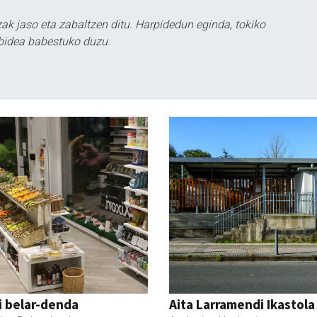
k jaso eta zabaltzen ditu. Harpidedun eginda, tokiko
bidea babestuko duzu.
i belar-denda
Aita Larramendi Ikastola