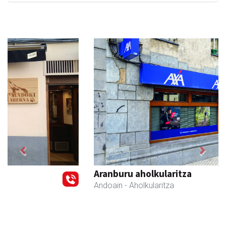
Previous
Next
Aranburu aholkularitza
Andoain
- Aholkularitza