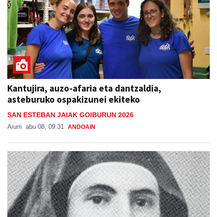
Kantujira, auzo-afaria eta dantzaldia,
asteburuko ospakizunei ekiteko
SAN ESTEBAN JAIAK GOIBURUN 2026
Aiurri
abu 08, 09:31
ANDOAIN