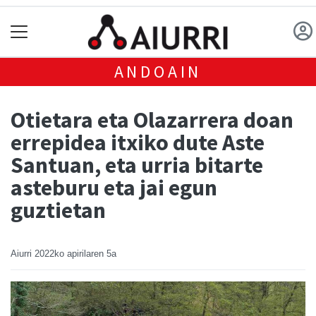
ANDOAIN
Otietara eta Olazarrera doan
errepidea itxiko dute Aste
Santuan, eta urria bitarte
asteburu eta jai egun
guztietan
Aiurri
2022ko apirilaren 5a