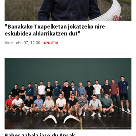
"Banakako Txapelketan jokatzeko nire
eskubidea aldarrikatzen dut"
Aiurri
abu 07, 12:00
URNIETA
Babes zabala jaso du Ansak