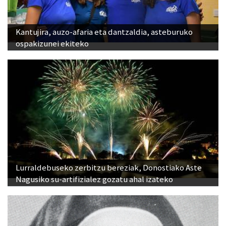
Kantujira, auzo-afaria eta dantzaldia, asteburuko
ospakizunei ekiteko
Lurraldebuseko zerbitzu bereziak, Donostiako Aste
Nagusiko su-artifizialez gozatu ahal izateko