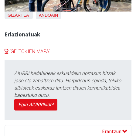
GIZARTEA
ANDOAIN
Erlazionatuak
[GELTOKIEN MAPA]
AIURRI hedabideak eskualdeko nortasun hitzak
jaso eta zabaltzen ditu. Harpidedun eginda, tokiko
albisteak euskaraz lantzen dituen komunikabidea
babestuko duzu.
Egin AIURRIkide!
Erantzun