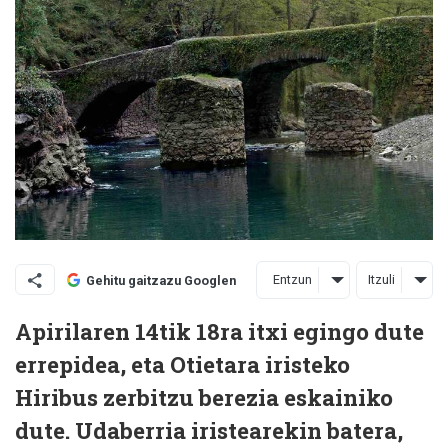
Entzun
Itzuli
Gehitu gaitzazu Googlen
Apirilaren 14tik 18ra itxi egingo dute
errepidea, eta Otietara iristeko
Hiribus zerbitzu berezia eskainiko
dute. Udaberria iristearekin batera,