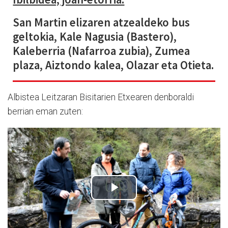
San Martin elizaren atzealdeko bus
geltokia, Kale Nagusia (Bastero),
Kaleberria (Nafarroa zubia), Zumea
plaza, Aiztondo kalea, Olazar eta Otieta.
Albistea Leitzaran Bisitarien Etxearen denboraldi
berrian eman zuten: