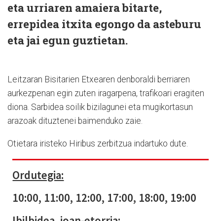
eta urriaren amaiera bitarte,
errepidea itxita egongo da asteburu
eta jai egun guztietan.
Leitzaran Bisitarien Etxearen denboraldi berriaren
aurkezpenan egin zuten iragarpena, trafikoari eragiten
diona. Sarbidea soilik bizilagunei eta mugikortasun
arazoak dituztenei baimenduko zaie.
Otietara iristeko Hiribus zerbitzua indartuko dute.
Ordutegia:
10:00, 11:00, 12:00, 17:00, 18:00, 19:00
Ibilbidea, joan-etorria: