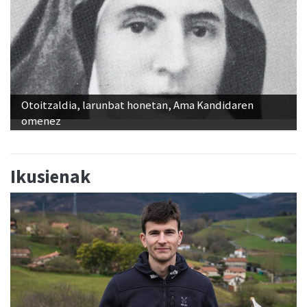
Otoitzaldia, larunbat honetan, Ama Kandidaren
omenez
Ikusienak