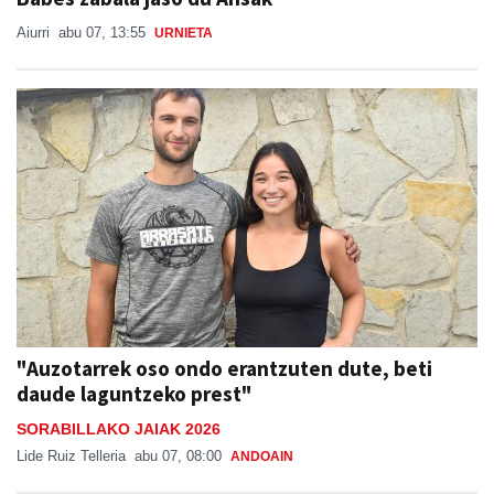
Aiurri
abu 07, 13:55
URNIETA
"Auzotarrek oso ondo erantzuten dute, beti
daude laguntzeko prest"
SORABILLAKO JAIAK 2026
Lide Ruiz Telleria
abu 07, 08:00
ANDOAIN