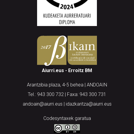
Aiurri.eus - Erroitz BM
Arantzibia plaza, 4-5 behea | ANDOAIN
Tel.: 943 300 732 | Faxa: 943 300 731
andoain@aiurri.eus | idazkaritza@aiurri.eus
Codesyntaxek garatua