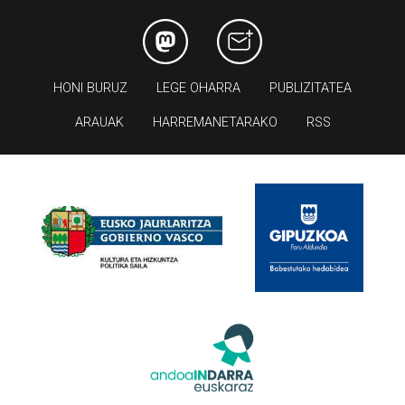
HONI BURUZ
LEGE OHARRA
PUBLIZITATEA
ARAUAK
HARREMANETARAKO
RSS