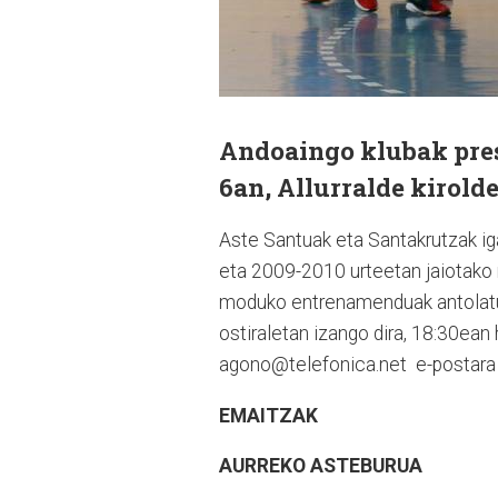
Andoaingo klubak pres
6an, Allurralde kirold
Aste Santuak eta Santakrutzak iga
eta 2009-2010 urteetan jaiotako n
moduko entrenamenduak antolatuk
ostiraletan izango dira, 18:30ean
agono@telefonica.net
e-postara 
EMAITZAK
AURREKO ASTEBURUA