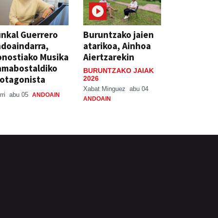
nkal Guerrero
Buruntzako jaien
doaindarra,
atarikoa, Ainhoa
nostiako Musika
Aiertzarekin
amabostaldiko
BURUNTZAKO JAIAK
otagonista
2026
Xabat Minguez
abu 04
rri
abu 05
ANDOAIN
ANDOAIN