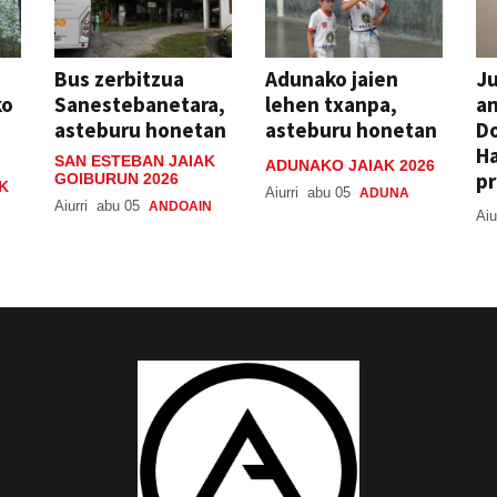
Bus zerbitzua
Adunako jaien
Ju
ko
Sanestebanetara,
lehen txanpa,
an
asteburu honetan
asteburu honetan
Do
H
SAN ESTEBAN JAIAK
ADUNAKO JAIAK 2026
pr
GOIBURUN 2026
K
Aiurri
abu 05
ADUNA
Aiurri
abu 05
ANDOAIN
Aiu