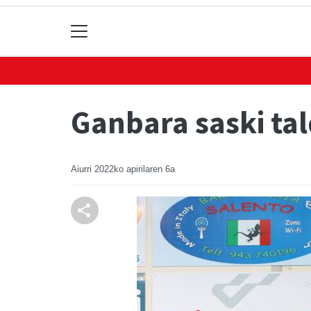
Ganbara saski tal
Aiurri
2022ko apirilaren 6a