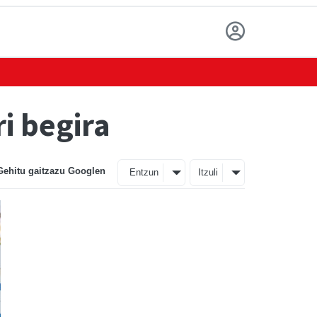
i begira
Gehitu gaitzazu Googlen
Entzun
Itzuli