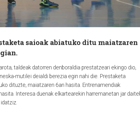
taketa saioak abiatuko ditu maiatzaren
egian.
rota, taldeak datorren denboraldia prestatzeari ekingo dio,
eska-mutilei deialdi berezia egin nahi die. Prestaketa
o dituzte, maiatzaren 6an hasita. Entrenamendiak
 hasita. Interesa duenak elkartearekin harremanetan jar dait
idatziz.