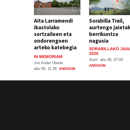
Aita Larramendi
Sorabilla Trail,
ikastolako
aurtengo jaieta
sortzaileen eta
berrikuntza
ondorengoen
nagusia
arteko katebegia
SORABILLAKO JAIA
2026
IN MEMORIAM
Aiurri
abu 06, 07:00
Jon Ander Ubeda
ANDOAIN
abu 06, 11:38
ANDOAIN