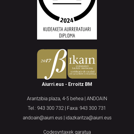
Aiurri.eus - Erroitz BM
Arantzibia plaza, 4-5 behea | ANDOAIN
Tel.: 943 300 732 | Faxa: 943 300 731
andoain@aiurri.eus | idazkaritza@aiurri.eus
Codesyntaxek garatua