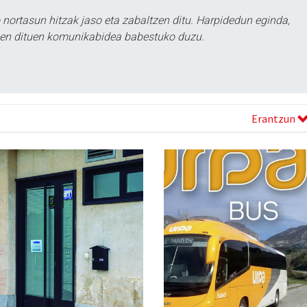
ortasun hitzak jaso eta zabaltzen ditu. Harpidedun eginda,
tzen dituen komunikabidea babestuko duzu.
Erantzun