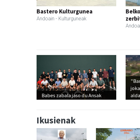
Bastero Kulturgunea
Belko
zerbi
Andoain
- Kulturguneak
Andoa
"Ba
jok
Babes zabala jaso du Ansak
alda
Ikusienak