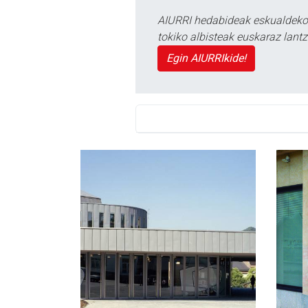
AIURRI hedabideak eskualdeko n
tokiko albisteak euskaraz lan
Egin AIURRIkide!