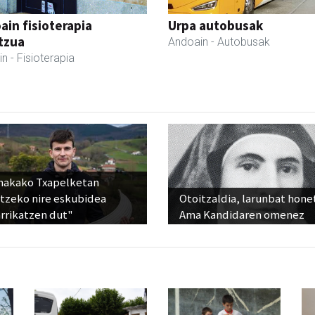
ain fisioterapia
Urpa autobusak
tzua
Andoain
- Autobusak
in
- Fisioterapia
nakako Txapelketan
atzeko nire eskubidea
Otoitzaldia, larunbat hone
rrikatzen dut"
Ama Kandidaren omenez