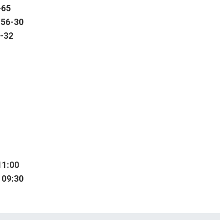
-65
56-30
-32
u
11:00
 09:30