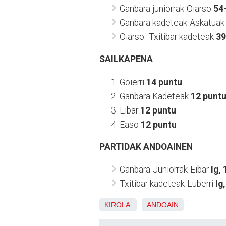
Ganbara juniorrak-Oiarso
54
Ganbara kadeteak-Askatuak
Oiarso- Txitibar kadeteak
39
SAILKAPENA
Goierri
14 puntu
Ganbara Kadeteak
12 punt
Eibar
12 puntu
Easo
12 puntu
PARTIDAK ANDOAINEN
Ganbara-Juniorrak-Eibar
Ig, 
Txitibar kadeteak-Luberri
Ig,
KIROLA
ANDOAIN