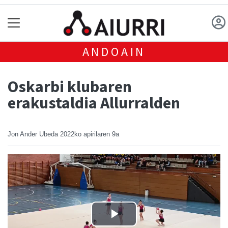
ANDOAIN
Oskarbi klubaren
erakustaldia Allurralden
Jon Ander Ubeda
2022ko apirilaren 9a