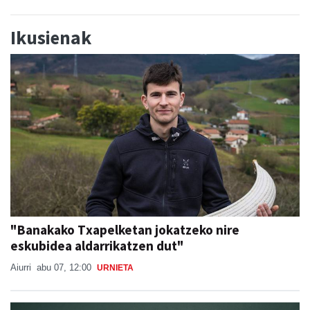
Ikusienak
"Banakako Txapelketan jokatzeko nire
eskubidea aldarrikatzen dut"
Aiurri
abu 07, 12:00
URNIETA