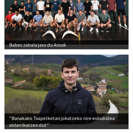
Babes zabala jaso du Ansak
"Banakako Txapelketan jokatzeko nire eskubidea
aldarrikatzen dut"