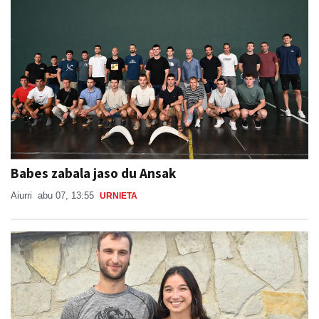
Babes zabala jaso du Ansak
Aiurri
abu 07, 13:55
URNIETA