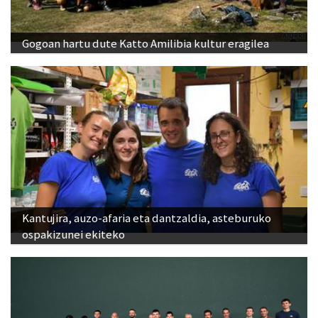
Gogoan hartu dute Katto Amilibia kultur eragilea
Kantujira, auzo-afaria eta dantzaldia, asteburuko
ospakizunei ekiteko