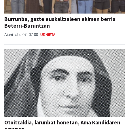
Burrunba, gazte euskaltzaleen ekimen berria
Beterri-Buruntzan
Aiurri
abu 07, 07:00
URNIETA
Otoitzaldia, larunbat honetan, Ama Kandidaren