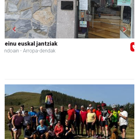
Previous
Next
Ernaitza liburu-denda
Andoain
- Liburu-dendak