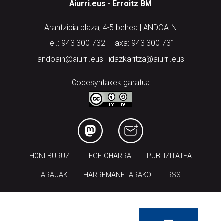
Aiurri.eus - Erroitz BM
Arantzibia plaza, 4-5 behea | ANDOAIN
Tel.: 943 300 732 | Faxa: 943 300 731
andoain@aiurri.eus | idazkaritza@aiurri.eus
Codesyntaxek garatua
HONI BURUZ
LEGE OHARRA
PUBLIZITATEA
ARAUAK
HARREMANETARAKO
RSS