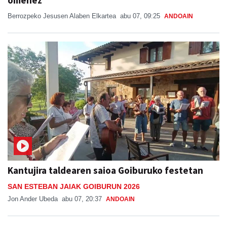
omenez
Berrozpeko Jesusen Alaben Elkartea
abu 07, 09:25
ANDOAIN
Kantujira taldearen saioa Goiburuko festetan
SAN ESTEBAN JAIAK GOIBURUN 2026
Jon Ander Ubeda
abu 07, 20:37
ANDOAIN