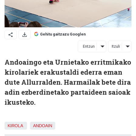
Gehitu gaitzazu Googlen
Entzun
Itzuli
Andoaingo eta Urnietako erritmikako
kirolariek erakustaldi ederra eman
dute Allurralden. Harmailak bete dira
adin ezberdinetako partaideen saioak
ikusteko.
KIROLA
ANDOAIN