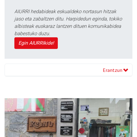
AIURRI hedabideak eskualdeko nortasun hitzak
jaso eta zabaltzen ditu. Harpidedun eginda, tokiko
albisteak euskaraz lantzen dituen komunikabidea
babestuko duzu.
Egin AIURRIkide!
Erantzun